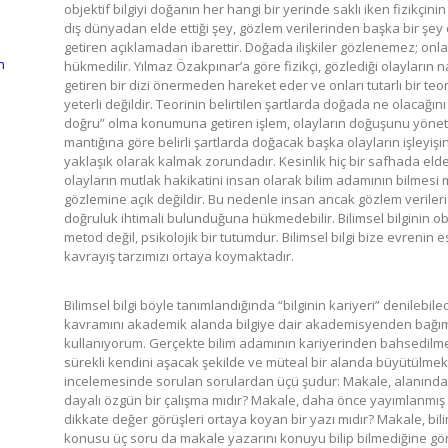
objektif bilgiyi doğanın her hangi bir yerinde saklı iken fizikçinin
dış dünyadan elde ettiği şey, gözlem verilerinden başka bir şey de
getiren açıklamadan ibarettir. Doğada ilişkiler gözlenemez; onla
n
hükmedilir. Yılmaz Özakpınar’a göre fizikçi, gözlediği olayların n
getiren bir dizi önermeden hareket eder ve onları tutarlı bir teori
yeterli değildir. Teorinin belirtilen şartlarda doğada ne olacağın
doğru” olma konumuna getiren işlem, olayların doğuşunu yöneten 
mantığına göre belirli şartlarda doğacak başka olayların işleyişin
yaklaşık olarak kalmak zorundadır. Kesinlik hiç bir safhada eld
olayların mutlak hakikatini insan olarak bilim adamının bilmesi 
gözlemine açık değildir. Bu nedenle insan ancak gözlem verileri 
doğruluk ihtimali bulunduğuna hükmedebilir. Bilimsel bilginin objek
metod değil, psikolojik bir tutumdur. Bilimsel bilgi bize evrenin
kavrayış tarzımızı ortaya koymaktadır.
Bilimsel bilgi böyle tanımlandığında “bilginin kariyeri” denilebil
kavramını akademik alanda bilgiye dair akademisyenden bağımsız
kullanıyorum. Gerçekte bilim adamının kariyerinden bahsedilme
sürekli kendini aşacak şekilde ve müteal bir alanda büyütülme
incelemesinde sorulan sorulardan üçü şudur: Makale, alanındak
dayalı özgün bir çalışma mıdır? Makale, daha önce yayımlanmış
dikkate değer görüşleri ortaya koyan bir yazı mıdır? Makale, bil
konusu üç soru da makale yazarını konuyu bilip bilmediğine göre