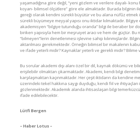
yaşamadığına göre değil, “yeni gözlem ve verilere dayalı- konu 
koyan- bilimsel ölçütlere” göre ele almaktadır. Burada bilginin il
gereği olarak kendini sürekli büyütür ve bu alana nüfûz etmek is
sürekli büyümeye meyyal yapısı onu iktidar kılmaktadır. Bilgiye
akademisyen “bilgiye tutunduğu oranda” bilgi ile beraber bir d
biriken yapısıyla hem bir meşruiyet aracı ve hem de güçtür. Bu 
“bilmeyen”lerin denetlenmesi işlevine sahip kılınmışlardır. Bilg
aktarılması gerekmektedir. Örneğin bilimsel bir makalenin kabul ed
ve ifade yeterli midir? Kaynaklar yeterli ve gerekli midir? Bilime
Bu sorular akademi dışı alanı özel bir dil, kaynak dökümü ve bilim
erişilebilir olmaktan çıkarmaktadır. Akademi, kendi bilgi denetimini 
karşılaşmaktan kaçınmaktadır. Her çeşit iktidarın da kendine m
üzerindeki tekel hakkına saygı duyduğu, kendi fiil ve ihtiyaçlar
gözlenmektedir. Akademik alanda ihtisaslaşan bilgi temerküzcülüğ
ifade edilebilecektir.
Lütfi Bergen
– Haber Lotus –