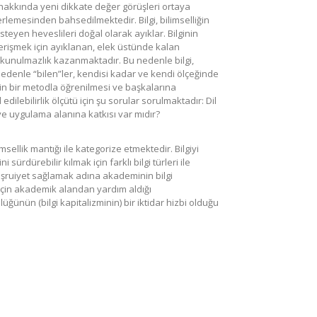
hakkında yeni dikkate değer görüşleri ortaya
erlemesinden bahsedilmektedir. Bilgi, bilimselliğin
teyen heveslileri doğal olarak ayıklar. Bilginin
 erişmek için ayıklanan, elek üstünde kalan
okunulmazlık kazanmaktadır. Bu nedenle bilgi,
nedenle “bilen”ler, kendisi kadar ve kendi ölçeğinde
inin bir metodla öğrenilmesi ve başkalarına
ilebilirlik ölçütü için şu sorular sorulmaktadır: Dil
 ve uygulama alanına katkısı var mıdır?
sellik mantığı ile kategorize etmektedir. Bilgiyi
sürdürebilir kılmak için farklı bilgi türleri ile
eşruiyet sağlamak adına akademinin bilgi
ı için akademik alandan yardım aldığı
ünün (bilgi kapitalizminin) bir iktidar hizbi olduğu