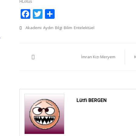
HLotus
Facebook
Twitter
Share
Akademi
Aydın
Bilgi
Bilim
Entelektüel
…
Yazı
İmran Kızı Meryem
gezinmesi
Lütfi BERGEN