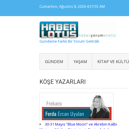
Skip
Cumartesi, Ağustos 8, 2026
4:57:55 AM
to
content
Gündeme Farklı Bir Yorum Getirdik
GÜNDEM
YAŞAM
KITAP VE KÜLT
KÖŞE YAZARLARI
30-31 Mayıs “Blue Moon” ve Akrebin Kalbi