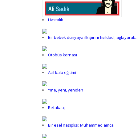
Hastalık
Bir bebek dünyaya ilk şiirini fısıldadı; ağlayarak
Otobüs kornası
Acil kalp eğitimi
Yine, yeni, yeniden
Refakatçi
Bir ezel nasiplisi; Muhammed amca