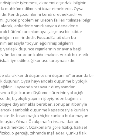
i bir disiplinle işlenmesi, akademi dışındaki bilginin
arla mahkûm edilmesini icbar etmektedir. Oysa
idir. Kendi çözümlerini kendi üretmektedir ve
güncel problemleri üreten failleri “bilimsel bilgi”
 alarak, anketlerle sınırlı sayıda deneklerle
arak bütünü tanımlamaya çalışması bir iktidar
ranlığının emrindedir. Foucault’a ait olan bu
nımlamasıyla “boyun eğdirilmiş bilgilerin
liği yerleşik düşünce rejimlerinin onayına bağlı
arafından ortadan kaldırılmalıdır. Ancak bu teorik
iskalifiye edileceği konusu tartışmasızdır.
inde olarak kendi düşüncesini düşünme” arasında bir
lik düşünür. Oysa hayvandaki düşünme biyolojik
değildir. Hayvanda tasavvur dünyasından
asında ilişki kuran düşünme sürecinin yol açtığı
ise de, biyolojik yapının işleyişinden bağımsız
lojiye dayanmakla beraber, sonuçları itibariyle
dir; ancak sembolik düşünme kapasitesiyle kurulan
mektedir. İnsan başka hiçbir canlıda bulunmayan
lmuştur. Yılmaz Özakpınar’ın insana dair bu
â edilmektedir. Özakpınar’a göre fizikçi, fiziksel
zikçi, o gerçeği, zihninde inşâ eder. Çünkü fizik