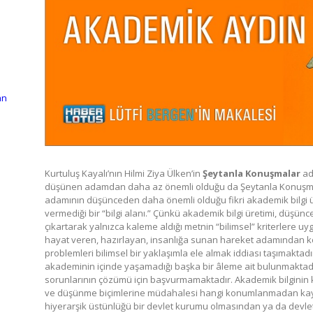
an
Kurtuluş Kayalı’nın Hilmi Ziya Ülken’in
Şeytanla Konuşmalar
adl
düşünen adamdan daha az önemli olduğu da Şeytanla Konuşmala
adamının düşünceden daha önemli olduğu fikri akademik bilgi üre
vermediği bir “bilgi alanı.” Çünkü akademik bilgi üretimi, düşü
çıkartarak yalnızca kaleme aldığı metnin “bilimsel” kriterlere
hayat veren, hazırlayan, insanlığa sunan hareket adamından ko
problemleri bilimsel bir yaklaşımla ele almak iddiası taşımakta
akademinin içinde yaşamadığı başka bir âleme ait bulunmaktadır.
sorunlarının çözümü için başvurmamaktadır. Akademik bilginin ke
ve düşünme biçimlerine müdahalesi hangi konumlanmadan kay
hiyerarşik üstünlüğü bir devlet kurumu olmasından ya da devlet 