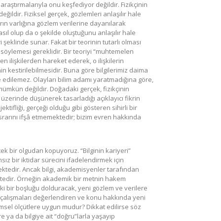
 araştırmalarıyla onu keşfediyor değildir. Fizikçinin
ğildir. Fiziksel gerçek, gözlemleri anlaşılır hale
rın varlığına gözlem verilerine dayanılarak
asıl olup da o şekilde oluştuğunu anlaşılır hale
 şeklinde sunar. Fakat bir teorinin tutarlı olması
ı söylemesi gereklidir. Bir teoriyi “muhtemelen
ilişkilerden hareket ederek, o ilişkilerin
in kestirilebilmesidir. Buna göre bilgilerimiz daima
e edilemez. Olayları bilim adamı yaratmadığına göre,
mümkün değildir. Doğadaki gerçek, fizikçinin
üzerinde düşünerek tasarladığı açıklayıcı fikrin
tifliği, gerçeği olduğu gibi gösteren sihirli bir
 esrarını ifşâ etmemektedir; bizim evren hakkında
ecek bir olgudan kopuyoruz. “Bilginin kariyeri”
 bir iktidar sürecini ifadelendirmek için
ktedir. Ancak bilgi, akademisyenler tarafından
ktedir. Örneğin akademik bir metnin hakem
i bir boşluğu dolduracak, yeni gözlem ve verilere
 çalışmaları değerlendiren ve konu hakkında yeni
imsel ölçütlere uygun mudur? Dikkat edilirse söz
 ya da bilgiye ait “doğru”larla yaşayıp