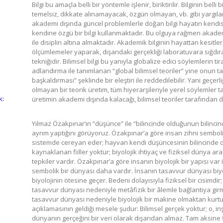
Bilgi bu amaçla belli bir yöntemle işlenir, biriktirilir. Bilginin bell
temelsiz, dikkate alınamayacak, özgün olmayan, vb. gibi yargıl
akademi dışında güncel problemlerle doğan bilgi hayatın kendis
kendine özgü bir bilgi kullanmaktadır. Bu olguya rağmen akademi, 
ile disiplin altına almaktadır. Akademik bilginin hayattan kesitler
ölçümlemeler yaparak, dışarıdaki gerçekliği laboratuvara sığdır
tekniğidir. Bilimsel bilgi bu yanıyla globalize edici söylemlerin ti
adlandırma ile tanımlanan “global bilimsel teoriler” yine onun ta
başkaldırması” şeklinde bir eleştiri ile reddedilebilir. Yani geçer
olmayan bir teorik üretim, tüm hiyerarşileriyle yerel söylemler t
k:
üretimin akademi dışında kalacağı, bilimsel teoriler tarafından d
Yılmaz Özakpınar’ın “düşünce” ile “bilincinde olduğunun bilinc
ayrım yaptığını görüyoruz. Özakpınar’a göre insan zihni sembo
sistemde cereyan eder; hayvan kendi düşüncesinin bilincinde 
kaynaklanan fiiller yoktur; biyolojik ihtiyaç ve fiziksel dünya ar
tepkiler vardır. Özakpınar’a göre insanın biyolojik bir yapısı var 
sembolik bir dünyası daha vardır. İnsanın tasavvur dünyası biyo
biyolojinin ötesine geçer. Bedeni dolayısıyla fiziksel bir cisim
tasavvur dünyası nedeniyle metâfizik bir âlemle bağlantıya gir
tasavvur dünyası nedeniyle biyolojik bir makine olmaktan kurtu
açıklamasının geldiği mesele şudur: Bilimsel gerçek yoktur; o, inş
dünyanın gerçeğini bir veri olarak dışarıdan almaz. Tam aksine fi