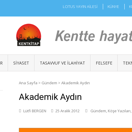
LOTUS YAYIN AİLESİ
KÜNYE
K
ÜR
SIYASET
TASAVVUF VE İLAHIYAT
FELSEFE
TEK
Ana Sayfa
>
Gündem
>
Akademik Aydın
Akademik Aydın
Lütfi BERGEN
25 Aralık 2012
Gündem
,
Köşe Yazıları