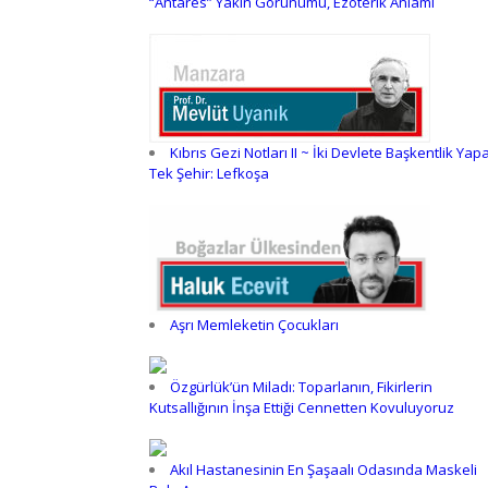
“Antares” Yakın Görünümü, Ezoterik Anlamı
Kıbrıs Gezi Notları II ~ İki Devlete Başkentlik Yap
Tek Şehir: Lefkoşa
Aşrı Memleketin Çocukları
Özgürlük’ün Miladı: Toparlanın, Fikirlerin
Kutsallığının İnşa Ettiği Cennetten Kovuluyoruz
Akıl Hastanesinin En Şaşaalı Odasında Maskeli