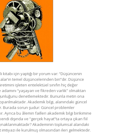
ı kitabı için yaptığı bir yorum var: “Düşüncenin
r’ın temel düşüncelerinden biri”dir. Düşünce
timini işleten entelektüel sınıfın hiç değer
nce adamını “yaşayan ve fikreden varlık” olmaktan
 uygunluğunu denetlemektedir. Bununla metin ona
parılmaktadır. Akademik bilgi, alanındaki güncel
dır. Burada sorun şudur: Güncel problemler
 Ayrıca bu âlemin failleri akademik bilgi birikimine
ndi dışında ve “gerçek hayat”ta ortaya çıkan fiil
naklanmaktadır? Akademinin toplumsal alandaki
imtiyazı ile kurulmuş olmasından ileri gelmektedir.