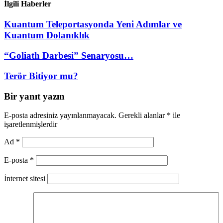
İlgili Haberler
Kuantum Teleportasyonda Yeni Adımlar ve
Kuantum Dolanıklık
“Goliath Darbesi” Senaryosu…
Terör Bitiyor mu?
Bir yanıt yazın
E-posta adresiniz yayınlanmayacak.
Gerekli alanlar
*
ile
işaretlenmişlerdir
Ad
*
E-posta
*
İnternet sitesi