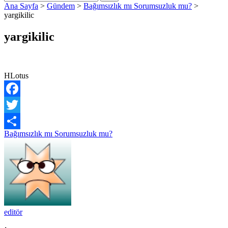
Ana Sayfa
>
Gündem
>
Bağımsızlık mı Sorumsuzluk mu?
>
yargikilic
yargikilic
HLotus
Facebook
Twitter
Yazı
Bağımsızlık mı Sorumsuzluk mu?
Share
gezinmesi
editör