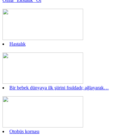
Olma “Ekstatik” Ol
Hastalık
Bir bebek dünyaya ilk şiirini fısıldadı; ağlayarak…
Otobüs kornası