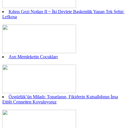
Kıbrıs Gezi Notları II ~ İki Devlete Başkentlik Yapan Tek Şehir:
Lefkoşa
Aşrı Memleketin Çocukları
Özgürlük’ün Miladı: Toparlanın, Fikirlerin Kutsallığının İnşa
Ettiği Cennetten Kovuluyoruz