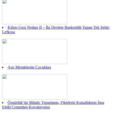
Kıbrıs Gezi Notları II ~ İki Devlete Başkentlik Yapan Tek Şehir:
Lefkoşa
Aşrı Memleketin Çocukları
Özgürlük’ün Miladı: Toparlanın, Fikirlerin Kutsallığının İnşa
Ettiği Cennetten Kovuluyoruz