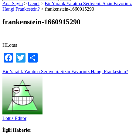
Ana Sayfa
>
Genel
>
Bir Yaratık Yaratma Serüveni: Sizin Favoriniz
Hangi Frankestein?
>
frankenstein-1660915290
frankenstein-1660915290
HLotus
Facebook
Twitter
Share
Yazı
Bir Yaratık Yaratma Serüveni: Sizin Favoriniz Hangi Frankestein?
gezinmesi
Lotus Editör
İlgili Haberler