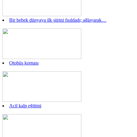
Bir bebek dünyaya ilk şiirini fısıldadı; ağlayarak…
Otobüs kornası
Acil kalp eğitimi