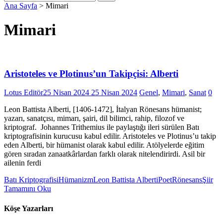
Ana Sayfa
>
Mimari
Mimari
Aristoteles ve Plotinus’un Takipçisi: Alberti
Lotus Editör
25 Nisan 2024
25 Nisan 2024
Genel
,
Mimari
,
Sanat
0
Leon Battista Alberti, [1406-1472], İtalyan Rönesans hümanist;
yazarı, sanatçısı, mimarı, şairi, dil bilimci, rahip, filozof ve
kriptograf. Johannes Trithemius ile paylaştığı ileri sürülen Batı
kriptografisinin kurucusu kabul edilir. Aristoteles ve Plotinus’u takip
eden Alberti, bir hümanist olarak kabul edilir. Atölyelerde eğitim
gören sıradan zanaatkârlardan farklı olarak nitelendirirdi. Asil bir
ailenin ferdi
Batı Kriptografisi
Hümanizm
Leon Battista Alberti
Poet
Rönesans
Şiir
Tamamını Oku
Köşe Yazarları