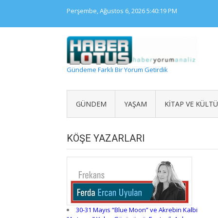
Skip
Perşembe, Ağustos 6, 2026
5:40:19 PM
to
content
Gündeme Farklı Bir Yorum Getirdik
GÜNDEM
YAŞAM
KITAP VE KÜLT
KÖŞE YAZARLARI
30-31 Mayıs “Blue Moon” ve Akrebin Kalbi