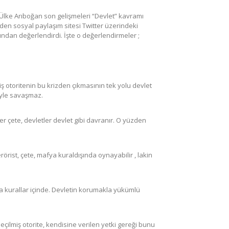
Ülke Arıboğan son gelişmeleri “Devlet” kavramı
den sosyal paylaşım sitesi Twitter üzerindeki
ndan değerlendirdi. İşte o değerlendirmeler ;
iş otoritenin bu krizden çıkmasının tek yolu devlet
riyle savaşmaz.
r çete, devletler devlet gibi davranır. O yüzden
erörist, çete, mafya kuraldışında oynayabilir , lakin
 kurallar içinde. Devletin korumakla yükümlü
çilmiş otorite, kendisine verilen yetki gereği bunu