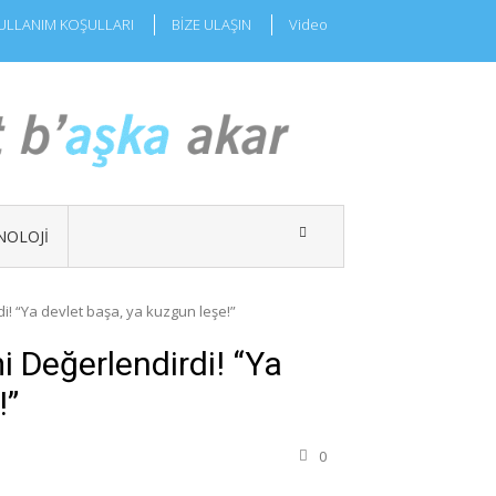
ULLANIM KOŞULLARI
BİZE ULAŞIN
Video
NOLOJI
! “Ya devlet başa, ya kuzgun leşe!”
 Değerlendirdi! “Ya
!”
0