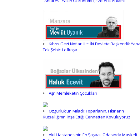
“Antares” Yakın Görünümü, Ezoterik Anlamı
Kıbrıs Gezi Notları II ~ İki Devlete Başkentlik Yap
Tek Şehir: Lefkoşa
Aşrı Memleketin Çocukları
Özgürlük’ün Miladı: Toparlanın, Fikirlerin
Kutsallığının İnşa Ettiği Cennetten Kovuluyoruz
Akıl Hastanesinin En Şaşaalı Odasında Maskeli