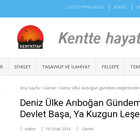
LOTUS YAYIN AİLESİ
KÜNYE
K
ÜR
SIYASET
TASAVVUF VE İLAHIYAT
FELSEFE
TEK
Ana Sayfa
>
Genel
>
Deniz Ülke Arıboğan gündemi değerlendirdi
Deniz Ülke Arıboğan Gündemi
Devlet Başa, Ya Kuzgun Leşe
editör
16 Ocak 2014
Genel