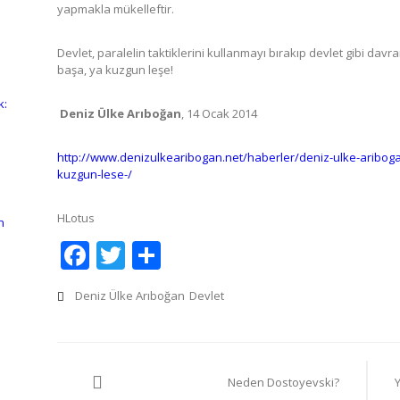
yapmakla mükelleftir.
Devlet, paralelin taktiklerini kullanmayı bırakıp devlet gibi dav
başa, ya kuzgun leşe!
k:
Deniz Ülke Arıboğan
, 14 Ocak 2014
http://www.denizulkearibogan.net/haberler/deniz-ulke-aribog
kuzgun-lese-/
HLotus
n
Facebook
Twitter
Share
Deniz Ülke Arıboğan
Devlet
Yazı
Neden Dostoyevski?
gezinmesi