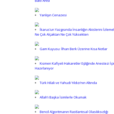
Balo Anısı
Yanlışın Cenazesi
İkarus’un Yazgısında İnsanlığın Akislerini İzleme
Ne Çok Alçaktan Ne Çok Yüksekten
Gam Kuyusu: İlhan Berk Üzerine Kısa Notlar
Kısmen Kafiyeli Hakaretler Eşliğinde Anestezi İçi
Hazırlanıyor
Türk Hilali ve Yahudi Yıldızı’nın Altında
Allah’ı Başka İsimlerle Okumak
Bencil Algoritmanın Rastlantısal Olasılıksızlığı