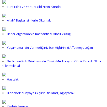
Türk Hilali ve Yahudi Yıldızı’nın Altında
Allah’ı Başka İsimlerle Okumak
Bencil Algoritmanın Rastlantısal Olasılıksızlığı
Yaşamama İzin Vermediğiniz İçin Hiçbirinizi Affetmeyeceğim
Beden ve Ruh Düalizminde Ritmin Meditasyon Gücü: Estetik Olma
“Ekstatik” Ol
Hastalık
Bir bebek dünyaya ilk şiirini fısıldadı; ağlayarak…
Otobüs kornası