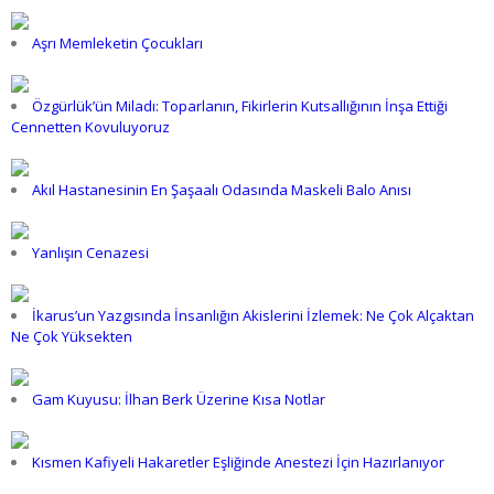
Aşrı Memleketin Çocukları
Özgürlük’ün Miladı: Toparlanın, Fikirlerin Kutsallığının İnşa Ettiği
Cennetten Kovuluyoruz
Akıl Hastanesinin En Şaşaalı Odasında Maskeli Balo Anısı
Yanlışın Cenazesi
İkarus’un Yazgısında İnsanlığın Akislerini İzlemek: Ne Çok Alçaktan
Ne Çok Yüksekten
Gam Kuyusu: İlhan Berk Üzerine Kısa Notlar
Kısmen Kafiyeli Hakaretler Eşliğinde Anestezi İçin Hazırlanıyor