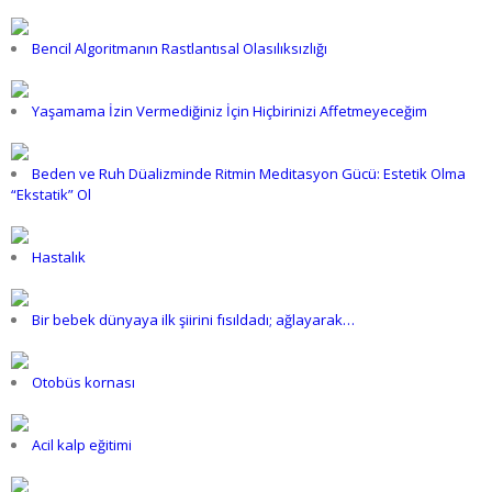
Bencil Algoritmanın Rastlantısal Olasılıksızlığı
Yaşamama İzin Vermediğiniz İçin Hiçbirinizi Affetmeyeceğim
Beden ve Ruh Düalizminde Ritmin Meditasyon Gücü: Estetik Olma
“Ekstatik” Ol
Hastalık
Bir bebek dünyaya ilk şiirini fısıldadı; ağlayarak…
Otobüs kornası
Acil kalp eğitimi