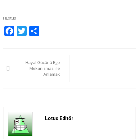
HLotus
Facebook
Twitter
Share
Yazı
Hayal Gücünü Ego
gezinmesi
Mekanizması ile
Anlamak
Lotus Editör