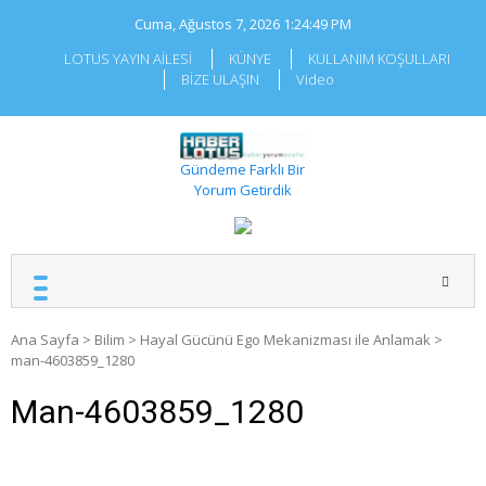
Skip
Cuma, Ağustos 7, 2026
1:24:49 PM
to
content
LOTUS YAYIN AİLESİ
KÜNYE
KULLANIM KOŞULLARI
BİZE ULAŞIN
Video
Gündeme Farklı Bir
Yorum Getirdik
Ana Sayfa
>
Bilim
>
Hayal Gücünü Ego Mekanizması ile Anlamak
>
man-4603859_1280
Man-4603859_1280