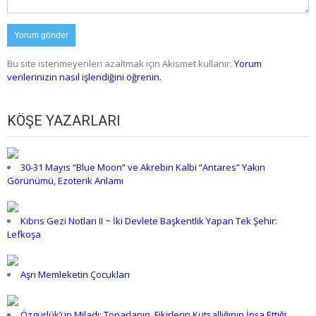
Bu site istenmeyenleri azaltmak için Akismet kullanır.
Yorum
verilerinizin nasıl işlendiğini öğrenin.
KÖŞE YAZARLARI
30-31 Mayıs “Blue Moon” ve Akrebin Kalbi “Antares” Yakın
Görünümü, Ezoterik Anlamı
Kıbrıs Gezi Notları II ~ İki Devlete Başkentlik Yapan Tek Şehir:
Lefkoşa
Aşrı Memleketin Çocukları
Özgürlük’ün Miladı: Toparlanın, Fikirlerin Kutsallığının İnşa Ettiği