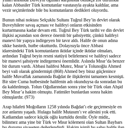
kalan Abbasiler Türk komutanlar vasıtasıyla ayakta kaldılar, ama
vezir seçimlerinde bile bu komutanların dedikleri oluyordu.
Bunun nihai noktası Selçuklu Sultanı Tuğrul Bey’in devlet olarak
Buveyhilere savaş açması ve halifeyi onların etkisinden
kurtarmasına kadar devam etti. Tuğrul Bey Türk tarihi ve din devlet
ilişkisi açısından son derece önemli bir şahsiyettir, çünkü halifeyi
manevi bir yapıya indirgeyen bir tavır aldı. Halife de onun adına
sikke bastırdı, hutbe okutturdu. Dolayısıyla önce Abbasi
idaresindeki Türk komutanların iktidar içinde iktidar olmaları,
ardından Tuğrul beyin resmi statüyü belirlemesi ve halifeyi sadece
bir manevi şahsiyete indirgemesi önemlidir. Aslında Mısır’da benzer
bir durum vardı. Abbasi halifesi Mutez, Mısır’a Tolunoğlu Ahmed
beyi vali olarak göndermişti (868) Ahmed bey biraz güçlenince
halife Muvaffak zamanında Bağdat ile ilişkilerini tamamen kesmişti.
Bir süre Cuma hutbesinde halifenin adı okunduysa da sonradan bu
da kaldırılmıştı. Tolun Oğullarından sonra yine bir Türk olan Ahşid
Bey Mısır’a hakim olmuştu. Fatimiler bunlardan sonra hakim
olmuşlardır. (973)
Arap hilafeti Moğolların 1258 yılında Bağdat’ı ele geçirmesiyle en
zor anlarını yaşadı. Hulagu halife Mutasım’ı ve ailesini yok etti.
Katliamdan sadece küçük oğlu kurtuldu denilir. Öyle midir,,
bilinmez ama yine bir Türk ve Mısır kölemeni olan Sultan Baybars
bu durumu siyaseten değerlendirdi, Hakim isimli bu şahsı halife ilan