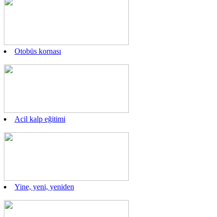
Otobüs kornası
Acil kalp eğitimi
Yine, yeni, yeniden