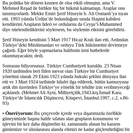
Bu politika bir dönem kısmen de olsa etkili olmuştur, ama V.
Mehmed Reşad ile birlikte hiç bir hükmü kalmamıştı. Araplar onu
tanımıyorlardı. Mekke Emiri Şerif Hüseyin b. Ali Osmanlı’ya isyan
etti. 1993 yılında Ürdün’de bulunduğum sırada Haşimi kabilesi
kendilerini Arapların lideri ve ordularını da Ceyşu’l-Muhammed
diye nitelendirdiklerini söylersem, bu söylemin etkisini görebiliriz.
Şerif Hüseyin kendisini 5 Mart 1917 Hicaz Kralı ilan etti. Ardından
Türkiye’deki Müslümanları ve orduyu Türk hükümetini devirmeye
çağırdı. Eğer böyle yapmazlarsa halifenin ismi hutbelerde
okunmayacaktır, dedi.
Sonrasını biliyorsunuz. Türkiye Cumhuriyeti kuruldu. 23 Nisan
1920 tarihinden beri fiilen mevut olan Türkiye bir Cumhuriyet
yönetimi olarak 29 Ekim 1923 yılında hukuki şeklini dünyaya ilan
etti ve 3 Mart 1924 tarihinde hilafet ilga edilerek, bütün kamuoyuna
artık din üzerinden Türkiye’ye yönelik bir tehdite izin verilmeyeceği
açıklandı. (Mehmet Ali Ayni, Milliyetçilik,1943.krş.İsmail Kara,
Türkiye’de İslamcılık Düşüncesi, Kitapevi, İstanbul.1997, c.2, s.86-
93)
• Öneri/yorum:
Bu çerçevede içerde veya dışarımızda özellikle
güneyimizde başına halife sıfatını alan grupların konumunu ve
işlevini bir kez daha düşünelim ki, zamanında alınan bu kararın
günümüze ve uluslararası alanda elimizi ne kadar güçlendirdiğini bir