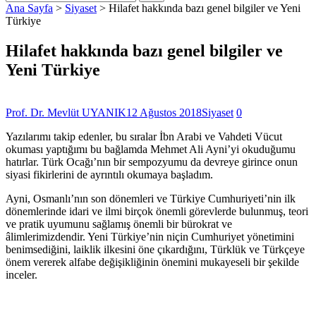
Ana Sayfa
>
Siyaset
>
Hilafet hakkında bazı genel bilgiler ve Yeni
Türkiye
Hilafet hakkında bazı genel bilgiler ve
Yeni Türkiye
Prof. Dr. Mevlüt UYANIK
12 Ağustos 2018
Siyaset
0
Yazılarımı takip edenler, bu sıralar İbn Arabi ve Vahdeti Vücut
okuması yaptığımı bu bağlamda Mehmet Ali Ayni’yi okuduğumu
hatırlar. Türk Ocağı’nın bir sempozyumu da devreye girince onun
siyasi fikirlerini de ayrıntılı okumaya başladım.
Ayni, Osmanlı’nın son dönemleri ve Türkiye Cumhuriyeti’nin ilk
dönemlerinde idari ve ilmi birçok önemli görevlerde bulunmuş, teori
ve pratik uyumunu sağlamış önemli bir bürokrat ve
âlimlerimizdendir. Yeni Türkiye’nin niçin Cumhuriyet yönetimini
benimsediğini, laiklik ilkesini öne çıkardığını, Türklük ve Türkçeye
önem vererek alfabe değişikliğinin önemini mukayeseli bir şekilde
inceler.