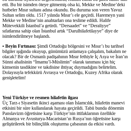
etti. Bu bir isimden öteye gitmemiş olsa ki, Mekke ve Medine’deki
hutbeler Mısır sultanı adına okundu. Bu duruma son veren Yavuz
Sultan selim oldu. 1517 yılında Mısır’ı ele geçirdi. Haremeyn yani
Mekke ve Medine’nin anahtarları ona teslime edildi. Halife
Mütevekkili İstanbul’a getirdi. “Dersaadet” ve “Deraliyye”
sıfatlarına sahip olan İstanbul artık “Darulhilafetilayye” diye de
isimlendirilmeye başlandı.
• Beyin Fırtınası:
Şimdi Ortadoğu bölgesini ve Mısır’ı bu tarihsel
bilgiler ışığında okuyup, günümüzü anlamaya çalışalım, bakalım ne
olacak? Bir de Osmanlı padişahının Mısır fethiyle İç Asya ve İran’ın
Sünni ahalisinin “İmamu’l-Müslimin” olarak tanıması için hiç
kimsenin tasdikine ve takdisine ihtiyaç duymadığını belirtelim.
Dolayısıyla tefekkürü Avrasya ve Ortadoğu, Kuzey Afrika olarak
genişletelim!
Yeni Türkiye ve resmen hilafetin ilgası
Üç Tarz-ı Siyasetin ikinci aşaması olan İslamcılık, hilafetin manevi
etkisini bir süre kullanılarak hayata geçirildi. Tabii bunda dönemin
Panslavizm öğretisine karşı Türkiye’nin ittifaklarının özellikle
Almanya ve Avusturya-Macaristan’ın Rusya’nın öğretisine karşı
geliştirilerek bir bilinçlilik oluşturma çabasının da etkisi vardı.