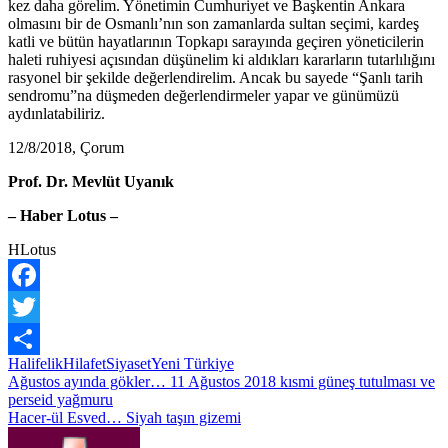
kez daha görelim. Yönetimin Cumhuriyet ve Başkentin Ankara
olmasını bir de Osmanlı’nın son zamanlarda sultan seçimi, kardeş
katli ve bütün hayatlarının Topkapı sarayında geçiren yöneticilerin
haleti ruhiyesi açısından düşünelim ki aldıkları kararların tutarlılığını
rasyonel bir şekilde değerlendirelim. Ancak bu sayede “Şanlı tarih
sendromu”na düşmeden değerlendirmeler yapar ve günümüzü
aydınlatabiliriz.
12/8/2018, Çorum
Prof. Dr. Mevlüt Uyanık
– Haber Lotus –
HLotus
Facebook
Twitter
Halifelik
Hilafet
Siyaset
Yeni Türkiye
Share
Yazı
Ağustos ayında gökler… 11 Ağustos 2018 kısmi güneş tutulması ve
perseid yağmuru
gezinmesi
Hacer-ül Esved… Siyah taşın gizemi