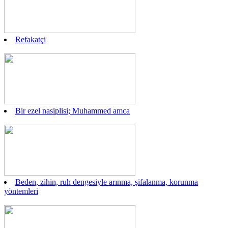
Refakatçi
Bir ezel nasiplisi; Muhammed amca
Beden, zihin, ruh dengesiyle arınma, şifalanma, korunma
yöntemleri