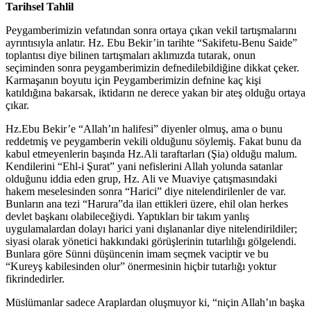
Tarihsel Tahlil
Peygamberimizin vefatından sonra ortaya çıkan vekil tartışmalarını
ayrıntısıyla anlatır. Hz. Ebu Bekir’in tarihte “Sakifetu-Benu Saide”
toplantısı diye bilinen tartışmaları aklımızda tutarak, onun
seçiminden sonra peygamberimizin defnedilebildiğine dikkat çeker.
Karmaşanın boyutu için Peygamberimizin defnine kaç kişi
katıldığına bakarsak, iktidarın ne derece yakan bir ateş olduğu ortaya
çıkar.
Hz.Ebu Bekir’e “Allah’ın halifesi” diyenler olmuş, ama o bunu
reddetmiş ve peygamberin vekili olduğunu söylemiş. Fakat bunu da
kabul etmeyenlerin başında Hz.Ali taraftarları (Şia) olduğu malum.
Kendilerini “Ehl-i Şurat” yani nefislerini Allah yolunda satanlar
olduğunu iddia eden grup, Hz. Ali ve Muaviye çatışmasındaki
hakem meselesinden sonra “Harici” diye nitelendirilenler de var.
Bunların ana tezi “Harura”da ilan ettikleri üzere, ehil olan herkes
devlet başkanı olabileceğiydi. Yaptıkları bir takım yanlış
uygulamalardan dolayı harici yani dışlananlar diye nitelendirildiler;
siyasi olarak yönetici hakkındaki görüşlerinin tutarlılığı gölgelendi.
Bunlara göre Sünni düşüncenin imam seçmek vaciptir ve bu
“Kureyş kabilesinden olur” önermesinin hiçbir tutarlığı yoktur
fikrindedirler.
Müslümanlar sadece Araplardan oluşmuyor ki, “niçin Allah’ın başka