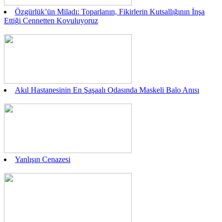
Özgürlük’ün Miladı: Toparlanın, Fikirlerin Kutsallığının İnşa
Ettiği Cennetten Kovuluyoruz
Akıl Hastanesinin En Şaşaalı Odasında Maskeli Balo Anısı
Yanlışın Cenazesi