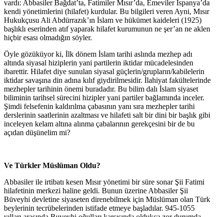
vardı: Abbasiler Bağdat’ta, Fatimiler Mısır’da, Emeviler İspanya’da
kendi yönetimlerini (hilafet) kurdular. Bu bilgileri veren Ayni, Mısır
Hukukçusu Ali Abdürrazık’ın İslam ve hükümet kaideleri (1925)
başlıklı eserinden atıf yaparak hilafet kurumunun ne şer’an ne aklen
hiçbir esası olmadığın söyler.
Öyle gözüküyor ki, İlk dönem İslam tarihi aslında mezhep adı
altında siyasal hiziplerin yani partilerin iktidar mücadelesinden
ibarettir. Hilafet diye sunulan siyasal güçlerin/grupların/kabilelerin
iktidar savaşına din adına kılıf giydirilmesidir. İlahiyat fakültelerinde
mezhepler tarihinin önemi buradadır. Bu bilim dalı İslam siyaset
biliminin tarihsel sürecini hizipler yani partiler bağlamında inceler.
Şimdi felsefenin kaldırılma çabasının yanı sıra mezhepler tarihi
derslerinin saatlerinin azaltması ve hilafeti salt bir dini bir başlık gibi
inceleyen kelam altına alınma çabalarının gerekçesini bir de bu
açıdan düşünelim mi?
Ve Türkler Müslüman Oldu?
Abbasiler ile irtibatı kesen Mısır yönetimi bir süre sonar Şii Fatimi
hilafetinin merkezi haline geldi. Bunun üzerine Abbasiler Şii
Büveyhi devletine siyaseten direnebilmek için Müslüman olan Türk
beylerinin tecrübelerinden istifade etmeye başladılar. 945-1055
yılları arasında Buveyhi oğulları karşısında oldukça zor durumda