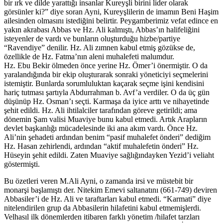
bir ırk ve dilde yarattığı insanlar Kureyşli birini lider olarak
görsünler ki?” diye soran Ayni, Kureyşlilerin de imamın Beni Haşim
ailesinden olmasını istediğini belirtir. Peygamberimiz vefat edince en
yakın akrabası Abbas ve Hz. Ali kalmıştı, Abbas’ın halifeliğini
isteyenler de vardı ve bunların oluşturduğu hizbe/partiye
“Ravendiye” denilir. Hz. Ali zımnen kabul etmiş gözükse de,
özellikle de Hz. Fatma’nın aleni muhalefeti malumdur.
Hz. Ebu Bekir ölmeden önce yerine Hz. Ömer’i önermiştir. O da
yaralandığında bir ekip oluşturarak sonraki yöneticiyi seçmelerini
istemiştir. Bunlarda sorumluluktan kaçarak seçme işini kendisini
hariç tutması şartıyla Abdurrahman b. Avf’a verdiler. O da üç gün
düşünüp Hz. Osman’ı seçti. Karmaşa da iyice arttı ve nihayetinde
şehit edildi. Hz. Ali ihtilalciler tarafından göreve getirildi; ama
dönemin Şam valisi Muaviye bunu kabul etmedi. Artık Arapların
devlet başkanlığı mücadelesinde iki ana akım vardı. Önce Hz.
Ali’nin şehadeti ardından benim “pasif muhalefet önderi” dediğim
Hz. Hasan zehirlendi, ardından “aktif muhalefetin önderi” Hz.
Hüseyin şehit edildi. Zaten Muaviye sağlığındayken Yezid’i veliaht
göstermişti.
Bu özetleri veren M.Ali Ayni, o zamanda irsi ve müstebit bir
monarşi başlamıştı der. Nitekim Emevi saltanatını (661-749) deviren
Abbasiler’i de Hz. Ali ve taraftarları kabul etmedi. “Karmati” diye
nitelendirilen grup da Abbasilerin hilafetini kabul etmemişlerdi.
Velhasıl ilk dönemlerden itibaren farklı yönetim /hilafet tarzları