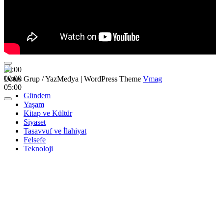
00:00
00:00
Lotus Grup / YazMedya
|
WordPress Theme
Vmag
05:00
Gündem
Yaşam
Kitap ve Kültür
Siyaset
Tasavvuf ve İlahiyat
Felsefe
Teknoloji