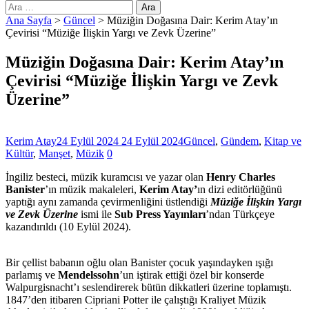
Arama:
Ana Sayfa
>
Güncel
>
Müziğin Doğasına Dair: Kerim Atay’ın
Çevirisi “Müziğe İlişkin Yargı ve Zevk Üzerine”
Müziğin Doğasına Dair: Kerim Atay’ın
Çevirisi “Müziğe İlişkin Yargı ve Zevk
Üzerine”
Kerim Atay
24 Eylül 2024
24 Eylül 2024
Güncel
,
Gündem
,
Kitap ve
Kültür
,
Manşet
,
Müzik
0
İngiliz besteci, müzik kuramcısı ve yazar olan
Henry Charles
Banister
’ın müzik makaleleri,
Kerim Atay’
ın dizi editörlüğünü
yaptığı aynı zamanda çevirmenliğini üstlendiği
Müziğe İlişkin Yargı
ve Zevk Üzerine
ismi ile
Sub Press Yayınları
’ndan Türkçeye
kazandırıldı (10 Eylül 2024).
Bir çellist babanın oğlu olan Banister çocuk yaşındayken ışığı
parlamış ve
Mendelssohn
’un iştirak ettiği özel bir konserde
Walpurgisnacht’ı seslendirerek bütün dikkatleri üzerine toplamıştı.
1847’den itibaren Cipriani Potter ile çalıştığı Kraliyet Müzik