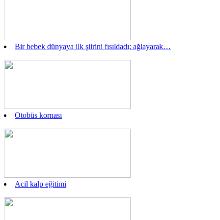
Bir bebek dünyaya ilk şiirini fısıldadı; ağlayarak…
Otobüs kornası
Acil kalp eğitimi