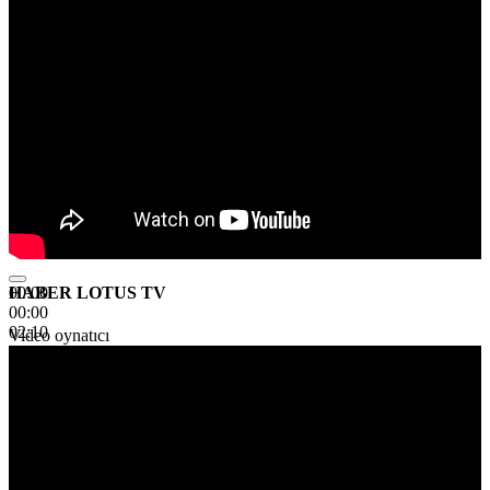
HABER LOTUS TV
00:00
00:00
02:10
Video oynatıcı