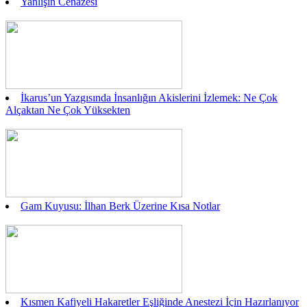
Yanlışın Cenazesi
İkarus’un Yazgısında İnsanlığın Akislerini İzlemek: Ne Çok
Alçaktan Ne Çok Yüksekten
Gam Kuyusu: İlhan Berk Üzerine Kısa Notlar
Kısmen Kafiyeli Hakaretler Eşliğinde Anestezi İçin Hazırlanıyor