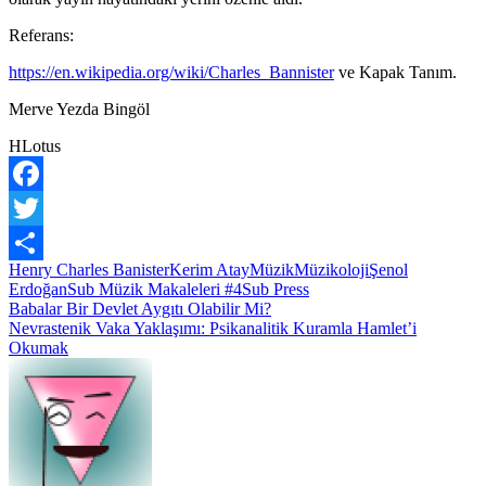
Referans:
https://en.wikipedia.org/wiki/Charles_Bannister
ve Kapak Tanım.
Merve Yezda Bingöl
HLotus
Facebook
Twitter
Henry Charles Banister
Kerim Atay
Müzik
Müzikoloji
Şenol
Share
Erdoğan
Sub Müzik Makaleleri #4
Sub Press
Yazı
Babalar Bir Devlet Aygıtı Olabilir Mi?
Nevrastenik Vaka Yaklaşımı: Psikanalitik Kuramla Hamlet’i
gezinmesi
Okumak