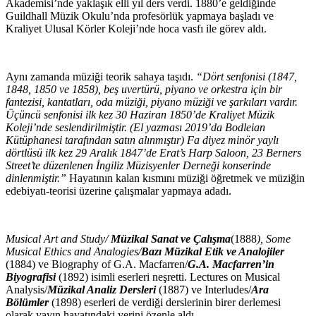
Akademisi’nde yaklaşık elli yıl ders verdi. 1880’e geldiğinde
Guildhall Müzik Okulu’nda profesörlük yapmaya başladı ve
Kraliyet Ulusal Körler Koleji’nde hoca vasfı ile görev aldı.
Aynı zamanda müziği teorik sahaya taşıdı.
“Dört senfonisi (1847,
1848, 1850 ve 1858), beş uvertürü, piyano ve orkestra için bir
fantezisi, kantatları, oda müziği, piyano müziği ve şarkıları vardır.
Üçüncü senfonisi ilk kez 30 Haziran 1850’de Kraliyet Müzik
Koleji’nde seslendirilmiştir. (El yazması 2019’da Bodleian
Kütüphanesi tarafından satın alınmıştır) Fa diyez minör yaylı
dörtlüsü ilk kez 29 Aralık 1847’de Erat’s Harp Saloon, 23 Berners
Street’te düzenlenen İngiliz Müzisyenler Derneği konserinde
dinlenmiştir.”
Hayatının kalan kısmını müziği öğretmek ve müziğin
edebiyatı-teorisi üzerine çalışmalar yapmaya adadı.
Musical Art and Study/
Müzikal Sanat ve Çalışma
(1888
), Some
Musical Ethics and Analogies/
Bazı Müzikal Etik ve Analojiler
(1884) ve Biography of G.A. Macfarren/
G.A. Macfarren’in
Biyografisi
(1892) isimli eserleri neşretti. Lectures on Musical
Analysis/
Müzikal Analiz Dersleri
(1887) ve Interludes/
Ara
Bölümler
(1898) eserleri de verdiği derslerinin birer derlemesi
olarak yayın hayatındaki yerini özenle aldı.