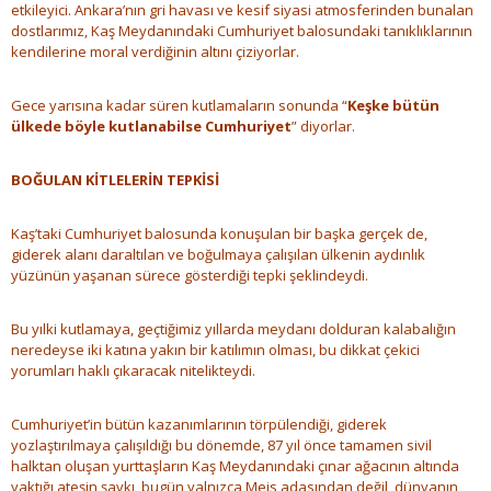
etkileyici. Ankara’nın gri havası ve kesif siyasi atmosferinden bunalan
dostlarımız, Kaş Meydanındaki Cumhuriyet balosundaki tanıklıklarının
kendilerine moral verdiğinin altını çiziyorlar.
Gece yarısına kadar süren kutlamaların sonunda “
Keşke bütün
ülkede böyle kutlanabilse Cumhuriyet
” diyorlar.
BOĞULAN KİTLELERİN TEPKİSİ
Kaş’taki Cumhuriyet balosunda konuşulan bir başka gerçek de,
giderek alanı daraltılan ve boğulmaya çalışılan ülkenin aydınlık
yüzünün yaşanan sürece gösterdiği tepki şeklindeydi.
Bu yılki kutlamaya, geçtiğimiz yıllarda meydanı dolduran kalabalığın
neredeyse iki katına yakın bir katılımın olması, bu dikkat çekici
yorumları haklı çıkaracak nitelikteydi.
Cumhuriyet’in bütün kazanımlarının törpülendiği, giderek
yozlaştırılmaya çalışıldığı bu dönemde, 87 yıl önce tamamen sivil
halktan oluşan yurttaşların Kaş Meydanındaki çınar ağacının altında
yaktığı ateşin şavkı, bugün yalnızca Meis adasından değil, dünyanın