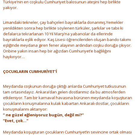
Türkiye’nin en coşkulu Cumhuriyet balosunun ateşini hep birlikte
yakıyor.
Limandaki tekneler, çay bahçeleri bayraklarla donanmış.Yemekler
yenildikten sonra hep birlikte söylenen türküler, şarkılar ve tabii ki
defalarca tekrarlanan 10 Yıl Marşı’na yabancılar da ellerinde
bayraklarla eşlik ediyor. Kaş Lisesi öğrencileriden oluşan bando takımı
eşliğinde meydana giren fener alayının ardından coşku doruğa çıkıyor.
Onbine yakın insan hep bir ağızdan Cumhuriyet’e bağlılığını
haykırıyor…
ÇOCUKLARIN CUMHURİYET’İ
Meydanda coşkunun doruğa çıktığı anlarda Cumhuriyet tutkusunun
tam ortasındayız. Ankara’dan gelen dostlarımız da bu atmosferden
etkileniyor. Tam bir karnaval havasına bürünen meydanda koşuşturan
çocukların konuşmalarına kulak kabartan Ankaralı dostlar, çocukların
konuşmalarını aktarıyor:
” ne güzel eğleniyoruz bugün, değil mi?”
“Evet, çok…”
Meydanda koşuşturan çocukların Cumhuriyet’in sevincine ortak olması