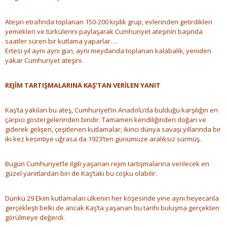
Ateşin etrafında toplanan 150-200 kişilik grup, evlerinden getirdikleri
yemekleri ve türkülerini paylaşarak Cumhuriyet ateşinin başında
saatler süren bir kutlama yaparlar….
Ertesi yıl aynı aynı gün, aynı meydanda toplanan kalabalık, yeniden
yakar Cumhuriyet ateşini.
REJİM TARTIŞMALARINA KAŞ’TAN VERİLEN YANIT
Kaş’ta yakılan bu ateş, Cumhuriyet’in Anadolu’da bulduğu karşılığın en
çarpıcı göstergelerinden biridir. Tamamen kendiliğinden doğan ve
giderek gelişen, çeşitlenen kutlamalar, ikinci dünya savaşı yıllarında bir
iki kez kesintiye uğrasa da 1923’ten günümüze aralıksız sürmüş.
Bugün Cumhuriyet’le ilgili yaşanan rejim tartışmalarına verilecek en
güzel yanıtlardan biri de Kaş’taki bu coşku olabilir.
Dünkü 29 Ekim kutlamaları ülkenin her köşesinde yine aynı heyecanla
gerçekleşti belki de ancak Kaş’ta yaşanan bu tarihi buluşma gerçekten
görülmeye değerdi.