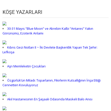
KÖŞE YAZARLARI
30-31 Mayıs “Blue Moon” ve Akrebin Kalbi “Antares” Yakın
Görünümü, Ezoterik Anlamı
Kıbrıs Gezi Notları II ~ İki Devlete Başkentlik Yapan Tek Şehir:
Lefkoşa
Aşrı Memleketin Çocukları
Özgürlük’ün Miladı: Toparlanın, Fikirlerin Kutsallığının İnşa Ettiği
Cennetten Kovuluyoruz
Akıl Hastanesinin En Şaşaalı Odasında Maskeli Balo Anısı