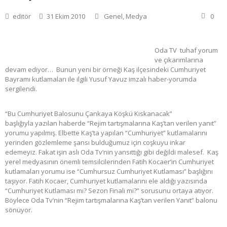
editör
31 Ekim 2010
Genel
,
Medya
0
Oda TV tuhaf yorum
ve çıkarımlarına
devam ediyor… Bunun yeni bir örneği Kaş ilçesindeki Cumhuriyet
Bayramı kutlamaları ile ilgili Yusuf Yavuz imzalı haber-yorumda
sergilendi.
“Bu Cumhuriyet Balosunu Çankaya Köşkü Kıskanacak”
başlığıyla yazılan haberde “Rejim tartışmalarına Kaş’tan verilen yanıt”
yorumu yapılmış. Elbette Kaş’ta yapılan “Cumhuriyet” kutlamalarını
yerinden gözlemleme şansı bulduğumuz için coşkuyu inkar
edemeyiz. Fakat işin aslı Oda Tv’nin yansıttığı gibi değildi malesef. Kaş
yerel medyasının önemli temsilcilerinden Fatih Kocaer’in Cumhuriyet
kutlamaları yorumu ise “Cumhursuz Cumhuriyet Kutlaması” başlığını
taşıyor. Fatih Kocaer, Cumhuriyet kutlamalarını ele aldığı yazısında
“Cumhuriyet Kutlaması mı? Sezon Finali mi?” sorusunu ortaya atıyor.
Böylece Oda Tv’nin “Rejim tartışmalarına Kaş’tan verilen Yanıt” balonu
sönüyor.