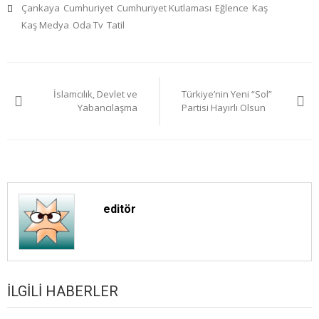
Çankaya
Cumhuriyet
Cumhuriyet Kutlaması
Eğlence
Kaş
Kaş Medya
Oda Tv
Tatil
Yazı
İslamcılık, Devlet ve
Türkiye’nin Yeni “Sol”
gezinmesi
Yabancılaşma
Partisi Hayırlı Olsun
editör
İLGILI HABERLER