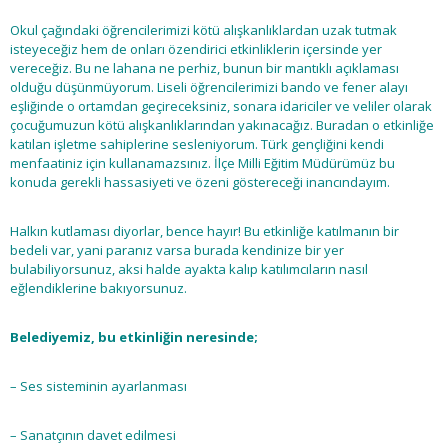
Okul çağındaki öğrencilerimizi kötü alışkanlıklardan uzak tutmak
isteyeceğiz hem de onları özendirici etkinliklerin içersinde yer
vereceğiz. Bu ne lahana ne perhiz, bunun bir mantıklı açıklaması
olduğu düşünmüyorum. Liseli öğrencilerimizi bando ve fener alayı
eşliğinde o ortamdan geçireceksiniz, sonara idariciler ve veliler olarak
çocuğumuzun kötü alışkanlıklarından yakınacağız. Buradan o etkinliğe
katılan işletme sahiplerine sesleniyorum. Türk gençliğini kendi
menfaatiniz için kullanamazsınız. İlçe Milli Eğitim Müdürümüz bu
konuda gerekli hassasiyeti ve özeni göstereceği inancındayım.
Halkın kutlaması diyorlar, bence hayır! Bu etkinliğe katılmanın bir
bedeli var, yani paranız varsa burada kendinize bir yer
bulabiliyorsunuz, aksi halde ayakta kalıp katılımcıların nasıl
eğlendiklerine bakıyorsunuz.
Belediyemiz, bu etkinliğin neresinde;
– Ses sisteminin ayarlanması
– Sanatçının davet edilmesi