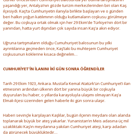
yaşandığı yer, Antalya’nın gözde turizm merkezlerinden biri olan Kaş
ilçesiydi. Kaş’ta Cumhuriyetin ilanıyla birlikte başlayan ve o günden
beri halkın yoğun katılımının olduğu kutlamaların coşkusu görülmeye
değer. Bu coşkuya ortak olmak için her 29 Ekim’de Türkiye’nin dört bir
yanından, hatta yurt dışından çok sayıda insan Kaş’a akın ediyor.
Uğruna tartışmaların olduğu Cumuhuriyet balosunun bu yılki
ayrıntılarına geçmeden önce, Kaş’taki bu muhteşem Cumhuriyet
coşkusunun köklerine kısaca değinelim…
CUMHURİYET’İN İLANINI İKİ GÜN SONRA ÖĞRENDİLER
Tarih 29 Ekim 1923, Ankara. Mustafa Kemal Atatürk’ün Cumhuriyet’i ilan
etmesinin ardından ülkenin dört bir yanına büyük bir coşkuyla
duyurulan bu haber, o yıllarda karayoluyla ulaşımı olmayan Kaş’a
Elmalı ilçesi üzerinden gelen haberle iki gün sonra ulaşır.
Haberi sevinçle karşılayan Kaşlılar, bugün ilçenin meydanı olan alanda
toplanarak büyük bir ateş yakarlar. Yunanistan’ın Meis adasına üç mil
uzaklıktaki Kaş’ın meydanına yakılan Cumhuriyet ateşi, karşı adadan
da görünecek büyüklüktedir…