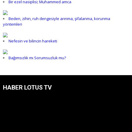
Bir ezel nasiplisi; Muhammed amca
Beden, zihin, ruh dengesiyle arınma, şifalanma, korunma
yöntemleri
Nefesin ve bilincin hareketi
Bağımsızlık mı Sorumsuzluk mu?
HABER LOTUS TV
Video
oynatıcı