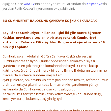
Aşağıda Önce
Oda TV
‘nin haber-yorumunu ardından da
Kaşmedya
‘da
yeralan Fatih Kocaer’in yorumunu okuyabilirsiniz.
BU CUMHURİYET BALOSUNU ÇANKAYA KÖŞKÜ KISKANACAK
87 yıl önce Cumhuriyet’in ilan edilişini iki gün sonra öğrenen
Kaşlılar, meydanda toplanıp bir ateş yakarak Cumhuriyeti
kutladılar. Yalnızca 150 kişiydiler. Bugün o ateşin etrafında 10
bin kişi toplandı.
Cumhurbaşkanı Abdullah Gül’ün Çankaya Köşkünde verdiği
Cumhuriyet resepsiyonu günler öncesinden Ankara’nın siyasi
gündeminin en çok tartışılan konularından biriydi. CHP’nin katılıp
katılmayacağı yönündeki merak bir yana Emine Erdoğan’ın tavrının ne
olacağı da günlerce gündemi meşgul etti…
Aynı günlerde, Ankara’nın kısır tartışmalarından uzakta, referandumun
ardından ortaya çıkan haritada kırmızı renkle işaretlenen güney
kıyılarında da Cumhuriyet balosu konuşuluyordu.
Ancak bu kez tartışma kimin katılıp katılmayacağı konusunda değil,
kimin yer bulup bulamayacağıyla ilgiliydi.
Günler öncesinden Cumhuriyet balosunda yer bulma tartışmasının