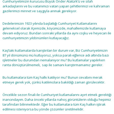
Cumhuriyetimizin kurucusu Büyük Önder Atatürk’ü ve silah
arkadaşlarını ve bu vatanımızı vatan yapan şehitlerimizi ve kahraman
gazilerimizi minnet ve saygıyla anmak gerekiyor.
Dedelerimizin 1923 yılında başlattığı Cumhuriyet Kutlamalarını
geleneksel olarak ilçemizde, köyümüzde, mahallemizde kutlamaya
devam ediyoruz. Bundan sonraki yıllarda da aynı coşku ve heyecan ile
cumhuriyetimizin yıldönümleri kutlayacağız.
Kaş’taki kutlamalarda karıştırılan bir durum var, Biz Cumhuriyetimizin
87 yıl dönümünü mü kutluyoruz, yoksa paralı eğlence adı altında bazı
işletmeler bu durumdan nemalanıyor mu? Bu kutlamalar yapılırken
ranta dönüştürülmemeli, sap ile samanı karıştırmamamız gerekir.
Bu kutlamalara tüm Kaş halkı katılıyor mu? Bunun cevabını merak
etmeye gerek yok, çünkü katılımcılara bakıldığı zaman görülecektir.
Öncelikle sezon finali ile Cumhuriyet kutlamalarını ayırt etmek gerektiği
inancındayım. Daha önceki yıllarda nahoş görüntülerin olduğu hepimiz
tarafından bilinmektedir. Eğer bu kutlamalara tüm Kaş halkın iştirak
edilmesi isteniyorsa bu yönde çözümler üretilmelidir.