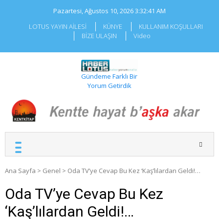
Skip
Pazartesi, Ağustos 10, 2026
3:32:41 AM
to
content
LOTUS YAYIN AİLESİ
KÜNYE
KULLANIM KOŞULLARI
BİZE ULAŞIN
Video
Gündeme Farklı Bir
Yorum Getirdik
Ana Sayfa
>
Genel
>
Oda TV’ye Cevap Bu Kez ‘Kaş’lılardan Geldi!…
Oda TV’ye Cevap Bu Kez
‘Kaş’lılardan Geldi!…