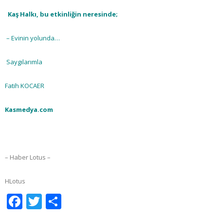
Kaş Halkı, bu etkinliğin neresinde;
– Evinin yolunda…
Saygılarımla
Fatih KOCAER
Kasmedya.com
– Haber Lotus –
HLotus
Facebook
Twitter
Share