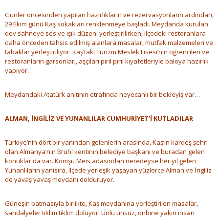
Günler öncesinden yapılan hazırlıkların ve rezervasyonların ardından,
29 Ekim günü Kaş sokakları renklenmeye başladı. Meydanda kurulan
dev sahneye ses ve ışık düzeni yerleştirilirken, ilçedeki restoranlara
daha önceden tahsis edilmiş alanlara masalar, mutfak malzemeleri ve
tabaklar yerleştiriliyor. Kaş’taki Turizm Meslek Lisesi’nin öğrencileri ve
restoranların garsonları, aşçıları pırıl pırıl kıyafetleriyle baloya hazırlık
yapıyor…
Meydandaki Atatürk anıtının etrafında heyecanlı bir bekleyiş var…
ALMAN, İNGİLİZ VE YUNANLILAR CUMHURİYET’İ KUTLADILAR
Türkiye’nin dört bir yanından gelenlerin arasında, Kaş’ın kardeş şehri
olan Almanya’nın Brühl kentinin belediye başkanı ve buradan gelen
konuklar da var. Komşu Meis adasından neredeyse her yıl gelen
Yunanlıların yanısıra, ilçede yerleşik yaşayan yüzlerce Alman ve İngiliz
de yavaş yavaş meydanı dolduruyor.
Güneşin batmasıyla birlikte, Kaş meydanına yerleştirilen masalar,
sandalyeler tıklım tıklım doluyor. Ünlü ünsüz, onbine yakın insan