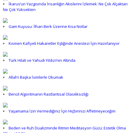
İkarus’un Yazgısında İnsanlığın Akislerini İzlemek: Ne Çok Alçaktan
Ne Çok Yüksekten
Gam Kuyusu: İlhan Berk Üzerine Kısa Notlar
Kısmen Kafiyeli Hakaretler Eşliğinde Anestezi İçin Hazırlanıyor
Türk Hilali ve Yahudi Yıldızı’nın Altında
Allah’ı Başka İsimlerle Okumak
Bencil Algoritmanın Rastlantısal Olasılıksızlığı
Yaşamama İzin Vermediğiniz İçin Hiçbirinizi Affetmeyeceğim
Beden ve Ruh Düalizminde Ritmin Meditasyon Gücü: Estetik Olma