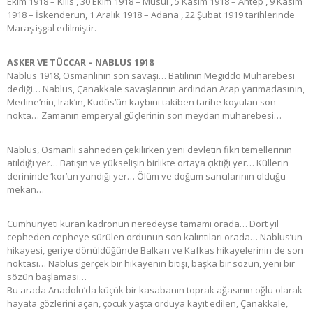
Ekim 1918 – Kilis , 30 Ekim 1918 – Musul , 5 Kasım 1918 – Antep , 9 Kasım
1918 – İskenderun, 1 Aralık 1918 – Adana , 22 Şubat 1919 tarihlerinde
Maraş işgal edilmiştir.
ASKER VE TÜCCAR – NABLUS 1918
Nablus 1918, Osmanlının son savaşı… Batılının Megiddo Muharebesi
dediği… Nablus, Çanakkale savaşlarının ardından Arap yarımadasının,
Medine’nin, Irak’ın, Kudüs’ün kaybını takiben tarihe koyulan son
nokta… Zamanın emperyal güçlerinin son meydan muharebesi…
Nablus, Osmanlı sahneden çekilirken yeni devletin fikri temellerinin
atıldığı yer… Batışın ve yükselişin birlikte ortaya çıktığı yer… Küllerin
derininde ‘kor’un yandığı yer… Ölüm ve doğum sancılarının olduğu
mekan…
Cumhuriyeti kuran kadronun neredeyse tamamı orada… Dört yıl
cepheden cepheye sürülen ordunun son kalıntıları orada… Nablus’un
hikayesi, geriye dönüldüğünde Balkan ve Kafkas hikayelerinin de son
noktası… Nablus gerçek bir hikayenin bitişi, başka bir sözün, yeni bir
sözün başlaması…
Bu arada Anadolu’da küçük bir kasabanın toprak ağasının oğlu olarak
hayata gözlerini açan, çocuk yaşta orduya kayıt edilen, Çanakkale,