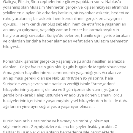
Galiçya, Filistin, Sina cephelerinde görev yaptıktan sonra Nablus’a
yollanmış olan Mülazım Mehmet’in gerçek ve kişisel hikayesi etrafında
şekillenen olaylar. Bir arkadaş katilinin, bir isyankar askerin, bedeni ve
ruhu yaralanmış bir askerin hem kendini hem gerçekleri arayışının
öyküsü… Hem kendi var oluş sebebini hem de etrafında yaşananları
anlamaya çalışması, yaşadığı zaman benzer bir karmakarışık ruh
haliyle aradığı cevaplar. Suriye’de evlenen, hamile eşini geride bırakan
ve onlardan bir daha haber alamadan vefat eden Mülazım Mehmet’in
hikayesi…
Romandaki şahıslar gerçekte yaşamış ve şu anda nesilleri aramızda
olanlar… Coğrafya ise o gün olduğu gibi bugün de Megiddo’nun veya
Armagedon hayallerinin ve cehennemin yaşandığı yer. Acı olan ve
anlaşılması gerekli olan ise Nablus 1918’den 95 yıl sonra, hala
Suriye’de veya çevresinde batılının verdiği isimle “Armegedon”
hikayelerinin yaşanmış olması ve 3 gün içerisinde varını, yoğunu
geride bırakarak Halep üstünden Anadolu’ya dönen Osmanlı ordu
bakiyelerinin içerisinde yaşanmış bireysel hikayelerden belki de daha
ağırlarının yine aynı coğrafyada yaşanıyor olması…
Bütün bunlar bizlere tarihe iyi bakmayı ve tarihi iyi okumayı
söylemektedir. Geçmiş bizlere daima bir şeyler fısıldayacaktır. O
fısıltılar bu gün var olan acıların benzerlerini dile getirmektedir.