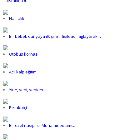
“Ekstatik” Ol
Hastalık
Bir bebek dünyaya ilk şiirini fısıldadı; ağlayarak…
Otobüs kornası
Acil kalp eğitimi
Yine, yeni, yeniden
Refakatçi
Bir ezel nasiplisi; Muhammed amca