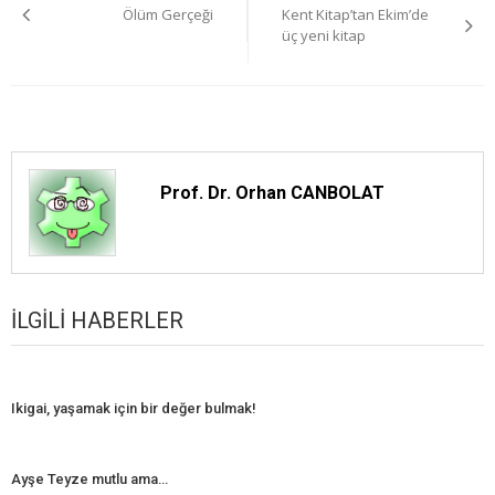
Ölüm Gerçeği
Kent Kitap’tan Ekim’de
gezinmesi
üç yeni kitap
Prof. Dr. Orhan CANBOLAT
İLGILI HABERLER
Ikigai, yaşamak için bir değer bulmak!
Ayşe Teyze mutlu ama…