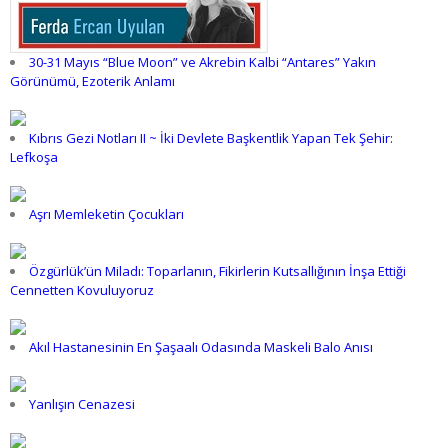
30-31 Mayıs “Blue Moon” ve Akrebin Kalbi “Antares” Yakın
Görünümü, Ezoterik Anlamı
Kıbrıs Gezi Notları II ~ İki Devlete Başkentlik Yapan Tek Şehir:
Lefkoşa
Aşrı Memleketin Çocukları
Özgürlük’ün Miladı: Toparlanın, Fikirlerin Kutsallığının İnşa Ettiği
Cennetten Kovuluyoruz
Akıl Hastanesinin En Şaşaalı Odasında Maskeli Balo Anısı
Yanlışın Cenazesi