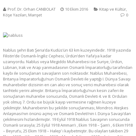
Prof. Dr. Orhan CANBOLAT
10 Ekim 2016
Kitap ve Kültür
,
Köşe Yazıları
,
Manşet
0
Nablus şehri Batı Şeria’da Kudüs’ün 63 km kuzeyindedir. 1918 yazında
Filistin’de Osmanlı-İngiliz Cephesi, Ürdün’den Yafa’ya kadar
uzanıyordu. Nablus veya Megiddo Muharebesi ise Suriye, Ürdün,
Lübnan, Irak ve Arap yarımadasının Osmanlı İmparatorluğu tarafından
kaybı ile sonuçlanan savaşların son noktasıdır. Nablus Muharebesi,
Britanya İmparatorluğu’nun Osmanlı Devleti ile yaptığı I. Dünya Savaşı
muharebeler dizisinin en can alıcı ve sonuç verici muharebesi olarak
tarihteki yerini almıştır. Britanya İmparatorluğu’nun kesin zaferi ile
sonuçlanan muharebe sonucunda, Osmanlı Devleti 4. ve 8. Orduları
yok olmuş 7. Ordu ise büyük kayıp vermesine rağmen kuzeye
çekilmiştir. Muharebenin bu şekilde sonuçlanması, Mondros Ateşkes
Anlaşması’nın önünü açmış ve Osmanlı Devleti’nin I. Dünya Savaşı’dan
çekilmesini hızlandırmıştır. 19 Eylül 1918 Nablus Savaşının sonucunda
Osmanlı sırasıyla; 25 Eylül 1918 Amman’ı , Ekim 1918 – Şam’ı , 6 Ekim1918
– Beyrut’u, 25 Ekim 1918 – Halep’ i kaybetmiştir. Bu olayları takiben 29