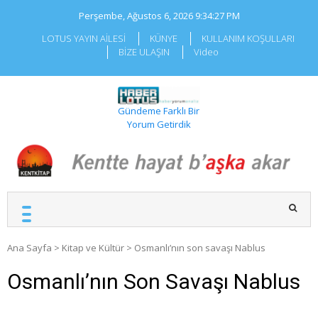
Skip
Perşembe, Ağustos 6, 2026
9:34:28 PM
to
content
LOTUS YAYIN AİLESİ
KÜNYE
KULLANIM KOŞULLARI
BİZE ULAŞIN
Video
Gündeme Farklı Bir
Yorum Getirdik
Ana Sayfa
>
Kitap ve Kültür
>
Osmanlı’nın son savaşı Nablus
Osmanlı’nın Son Savaşı Nablus