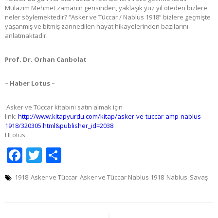
Mülazım Mehmet zamanın gerisinden, yaklaşık yüz yıl öteden bizlere
neler söylemektedir? “Asker ve Tüccar / Nablus 1918” bizlere geçmişte
yaşanmış ve bitmiş zannedilen hayat hikayelerinden bazılarını
anlatmaktadır.
Prof. Dr. Orhan Canbolat
– Haber Lotus –
Asker ve Tüccar kitabını satın almak için
link:
http://www.kitapyurdu.com/kitap/asker-ve-tuccar-amp-nablus-
1918/320305.html&publisher_id=2038
HLotus
Facebook
Twitter
Share
1918
Asker ve Tüccar
Asker ve Tüccar Nablus 1918
Nablus
Savaş
Yazı