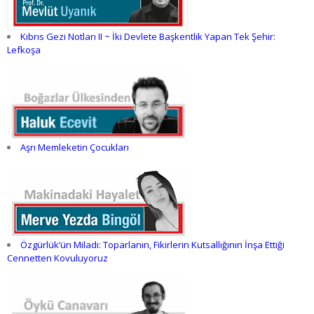
Kıbrıs Gezi Notları II ~ İki Devlete Başkentlik Yapan Tek Şehir:
Lefkoşa
Aşrı Memleketin Çocukları
Özgürlük’ün Miladı: Toparlanın, Fikirlerin Kutsallığının İnşa Ettiği
Cennetten Kovuluyoruz