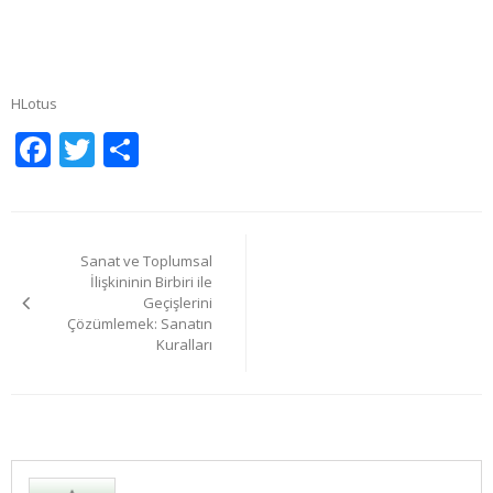
HLotus
Facebook
Twitter
Share
Yazı
Sanat ve Toplumsal
gezinmesi
İlişkininin Birbiri ile
Geçişlerini
Çözümlemek: Sanatın
Kuralları