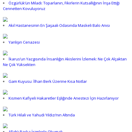
Özgürlük’ün Miladı: Toparlanın, Fikirlerin Kutsallığının İnşa Ettiği
Cennetten Kovuluyoruz
Akıl Hastanesinin En Şaşaalı Odasında Maskeli Balo Anısı
Yanlışın Cenazesi
İkarus’un Yazgısında İnsanlığın Akislerini İzlemek: Ne Çok Alçaktan
Ne Çok Yüksekten
Gam Kuyusu: İlhan Berk Üzerine Kısa Notlar
Kısmen Kafiyeli Hakaretler Eşliğinde Anestezi İçin Hazırlanıyor
Türk Hilali ve Yahudi Yıldızı’nın Altında
Allah’ı Başka İsimlerle Okumak