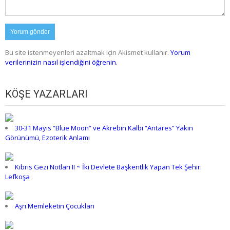
Bu site istenmeyenleri azaltmak için Akismet kullanır.
Yorum
verilerinizin nasıl işlendiğini öğrenin.
KÖŞE YAZARLARI
30-31 Mayıs “Blue Moon” ve Akrebin Kalbi “Antares” Yakın
Görünümü, Ezoterik Anlamı
Kıbrıs Gezi Notları II ~ İki Devlete Başkentlik Yapan Tek Şehir:
Lefkoşa
Aşrı Memleketin Çocukları