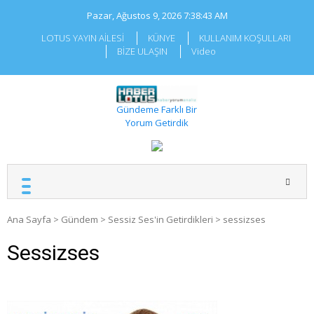
Skip
Pazar, Ağustos 9, 2026
7:38:43 AM
to
content
LOTUS YAYIN AİLESİ
KÜNYE
KULLANIM KOŞULLARI
BİZE ULAŞIN
Video
Gündeme Farklı Bir
Yorum Getirdik
Ana Sayfa
>
Gündem
>
Sessiz Ses'in Getirdikleri
>
sessizses
Sessizses