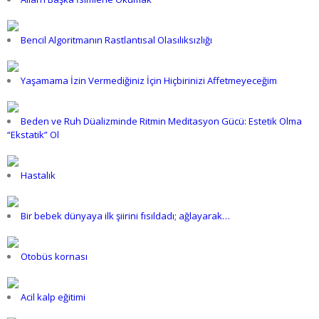
Bencil Algoritmanın Rastlantısal Olasılıksızlığı
Yaşamama İzin Vermediğiniz İçin Hiçbirinizi Affetmeyeceğim
Beden ve Ruh Düalizminde Ritmin Meditasyon Gücü: Estetik Olma
“Ekstatik” Ol
Hastalık
Bir bebek dünyaya ilk şiirini fısıldadı; ağlayarak…
Otobüs kornası
Acil kalp eğitimi