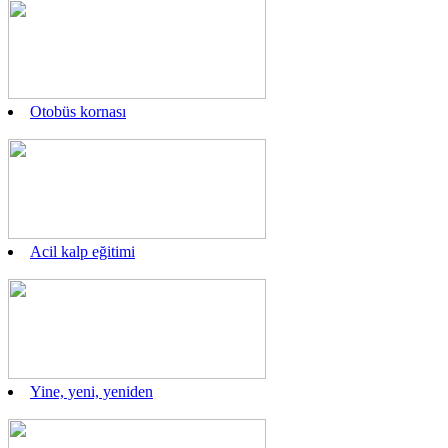
Otobüs kornası
Acil kalp eğitimi
Yine, yeni, yeniden