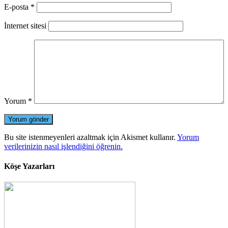
E-posta
*
İnternet sitesi
Yorum
*
Bu site istenmeyenleri azaltmak için Akismet kullanır.
Yorum
verilerinizin nasıl işlendiğini öğrenin.
Köşe Yazarları