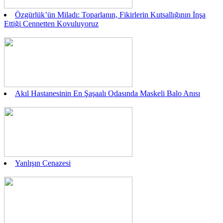
Özgürlük’ün Miladı: Toparlanın, Fikirlerin Kutsallığının İnşa
Ettiği Cennetten Kovuluyoruz
Akıl Hastanesinin En Şaşaalı Odasında Maskeli Balo Anısı
Yanlışın Cenazesi