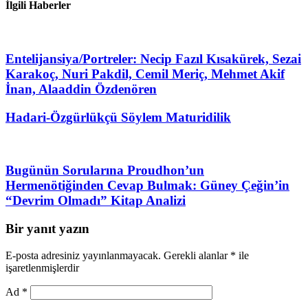
İlgili Haberler
Entelijansiya/Portreler: Necip Fazıl Kısakürek, Sezai
Karakoç, Nuri Pakdil, Cemil Meriç, Mehmet Akif
İnan, Alaaddin Özdenören
Hadari-Özgürlükçü Söylem Maturidilik
Bugünün Sorularına Proudhon’un
Hermenötiğinden Cevap Bulmak: Güney Çeğin’in
“Devrim Olmadı” Kitap Analizi
Bir yanıt yazın
E-posta adresiniz yayınlanmayacak.
Gerekli alanlar
*
ile
işaretlenmişlerdir
Ad
*