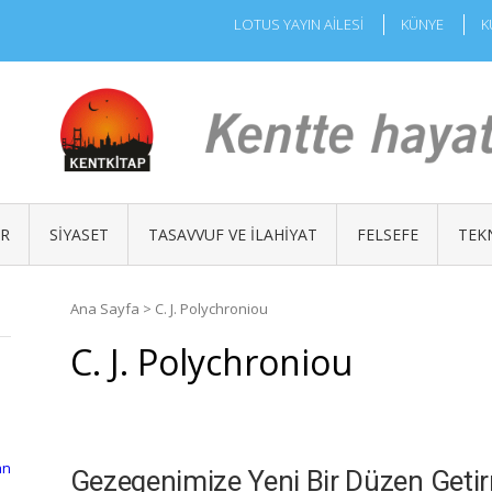
LOTUS YAYIN AİLESİ
KÜNYE
K
ÜR
SIYASET
TASAVVUF VE İLAHIYAT
FELSEFE
TEK
Ana Sayfa
>
C. J. Polychroniou
C. J. Polychroniou
an
Gezegenimize Yeni Bir Düzen Getirm