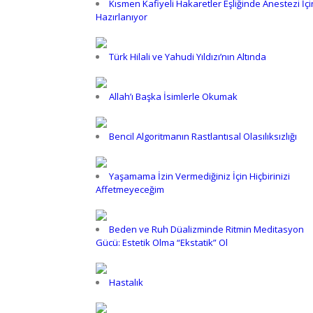
Kısmen Kafiyeli Hakaretler Eşliğinde Anestezi İçi
Hazırlanıyor
Türk Hilali ve Yahudi Yıldızı’nın Altında
Allah’ı Başka İsimlerle Okumak
Bencil Algoritmanın Rastlantısal Olasılıksızlığı
Yaşamama İzin Vermediğiniz İçin Hiçbirinizi
Affetmeyeceğim
Beden ve Ruh Düalizminde Ritmin Meditasyon
Gücü: Estetik Olma “Ekstatik” Ol
Hastalık