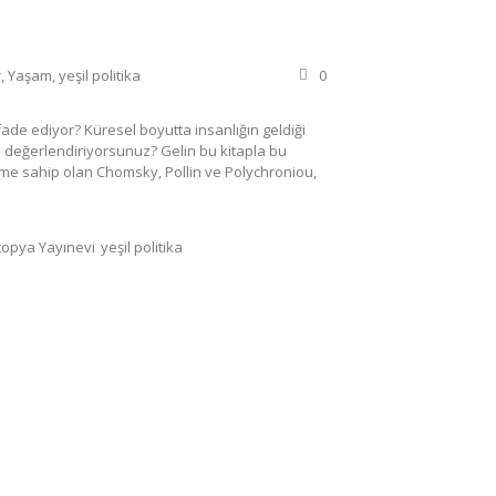
r
,
Yaşam
,
yeşil politika
0
ifade ediyor? Küresel boyutta insanlığın geldiği
l değerlendiriyorsunuz? Gelin bu kitapla bu
ikeme sahip olan Chomsky, Pollin ve Polychroniou,
topya Yayınevi
yeşil politika