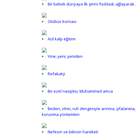
Bir bebek dünyaya ilk şiirini fısıldadı; ağlayarak
Otobüs kornası
Acil kalp eğitimi
Yine, yeni, yeniden
Refakatçi
Bir ezel nasiplisi; Muhammed amca
Beden, zihin, ruh dengesiyle arınma, şifalanma,
korunma yöntemleri
Nefesin ve bilincin hareketi