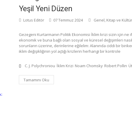
Yeşil Yeni Düzen
Lotus Editör
07 Temmuz 2024
Genel
,
Kitap ve Kültü
Gezegeni Kurtarmanın Politik Ekonomisi İklim krizi sizin için ne 
ekonomik ve buna bağlı olan sosyal ve küresel değişimleri nası
sorunların üzerine, derinlerine eğilelim: Alanında ciddi bir bir
iklim değişikliğinin yol açtığı krizlerin herhangi bir kontrole
C. J. Polychroniou
İklim Krizi
Noam Chomsky
Robert Pollin
Ü
Tamamını Oku
k: