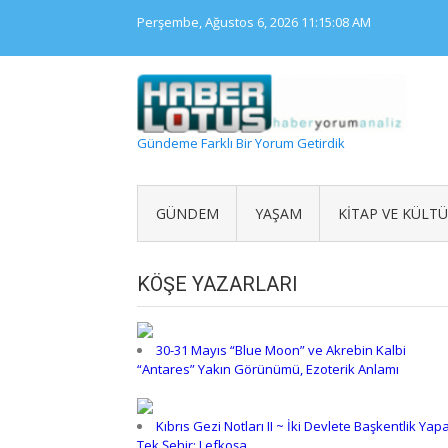
Skip
Perşembe, Ağustos 6, 2026
11:15:09 AM
to
content
Gündeme Farklı Bir Yorum Getirdik
GÜNDEM
YAŞAM
KITAP VE KÜLT
KÖŞE YAZARLARI
30-31 Mayıs “Blue Moon” ve Akrebin Kalbi
“Antares” Yakın Görünümü, Ezoterik Anlamı
Kıbrıs Gezi Notları II ~ İki Devlete Başkentlik Yap
Tek Şehir: Lefkoşa