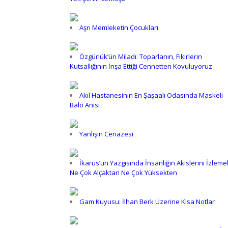
Aşrı Memleketin Çocukları
Özgürlük’ün Miladı: Toparlanın, Fikirlerin
Kutsallığının İnşa Ettiği Cennetten Kovuluyoruz
Akıl Hastanesinin En Şaşaalı Odasında Maskeli
Balo Anısı
Yanlışın Cenazesi
İkarus’un Yazgısında İnsanlığın Akislerini İzleme
Ne Çok Alçaktan Ne Çok Yüksekten
Gam Kuyusu: İlhan Berk Üzerine Kısa Notlar