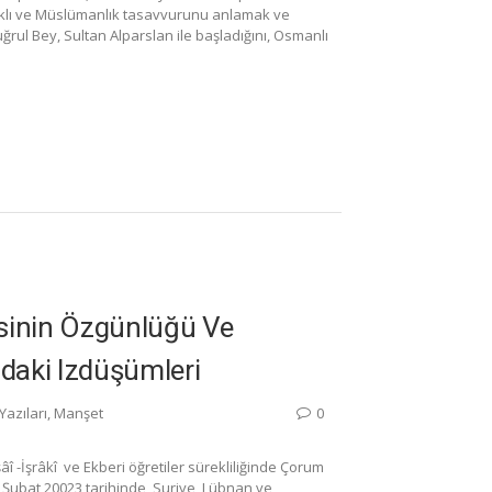
 Aklı ve Müslümanlık tasavvurunu anlamak ve
uğrul Bey, Sultan Alparslan ile başladığını, Osmanlı
esinin Özgünlüğü Ve
ndaki Izdüşümleri
Yazıları
,
Manşet
0
î -İşrâkî ve Ekberi öğretiler sürekliliğinde Çorum
 6 Şubat 20023 tarihinde Suriye, Lübnan ve