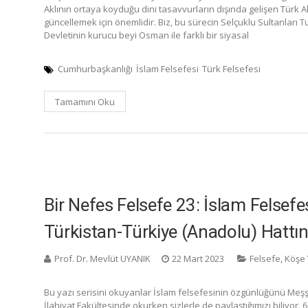
Aklının ortaya koyduğu dini tasavvurların dışında gelişen Türk
güncellemek için önemlidir. Biz, bu sürecin Selçuklu Sultanları T
Devletinin kurucu beyi Osman ile farklı bir siyasal
Cumhurbaşkanlığı
İslam Felsefesi
Türk Felsefesi
Tamamını Oku
Bir Nefes Felsefe 23: İslam Felsef
Türkistan-Türkiye (Anadolu) Hattı
Prof. Dr. Mevlüt UYANIK
22 Mart 2023
Felsefe
,
Köşe 
Bu yazı serisini okuyanlar İslam felsefesinin özgünlüğünü Meşşâ
İlahiyat Fakültesinde okurken sizlerle de paylaştığımızı biliyor.