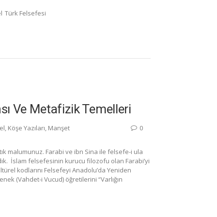
l
Türk Felsefesi
sı Ve Metafizik Temelleri
el
,
Köşe Yazıları
,
Manşet
0
ık malumunuz. Farabi ve ibn Sina ile felsefe-i ula
ık. İslam felsefesinin kurucu filozofu olan Farabi’yi
ltürel kodlarını Felsefeyi Anadolu’da Yeniden
nek (Vahdet-i Vucud) öğretilerini “Varlığın