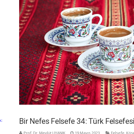
Bir Nefes Felsefe 34: Türk Felsefesi
k:
Prof. Dr. Mevlüt UYANIK
19 Mayıs 2023
Felsefe
,
Köşe