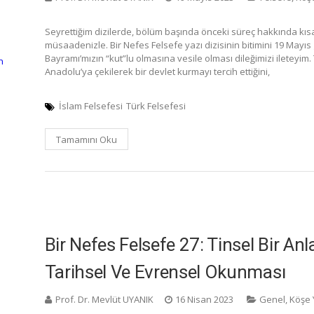
Seyrettiğim dizilerde, bölüm başında önceki süreç hakkında kısa
müsaadenizle. Bir Nefes Felsefe yazı dizisinin bitimini 19 Mayı
Bayramı’mızın “kut”lu olmasına vesile olması dileğimizi ileteyim.
n
Anadolu’ya çekilerek bir devlet kurmayı tercih ettiğini,
İslam Felsefesi
Türk Felsefesi
Tamamını Oku
Bir Nefes Felsefe 27: Tinsel Bir An
Tarihsel Ve Evrensel Okunması
Prof. Dr. Mevlüt UYANIK
16 Nisan 2023
Genel
,
Köşe 