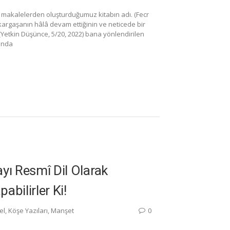
ren makalelerden oluşturduğumuz kitabın adı. (Fecr
 kargaşanın hâlâ devam ettiğinin ve neticede bir
Yetkin Düşünce, 5/20, 2022) bana yönlendirilen
sında
ayı Resmî Dil Olarak
abilirler Ki!
el
,
Köşe Yazıları
,
Manşet
0