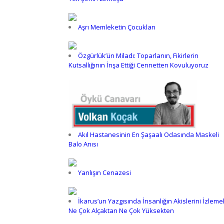
Aşrı Memleketin Çocukları
Özgürlük’ün Miladı: Toparlanın, Fikirlerin
Kutsallığının İnşa Ettiği Cennetten Kovuluyoruz
Akıl Hastanesinin En Şaşaalı Odasında Maskeli
Balo Anısı
Yanlışın Cenazesi
İkarus’un Yazgısında İnsanlığın Akislerini İzleme
Ne Çok Alçaktan Ne Çok Yüksekten