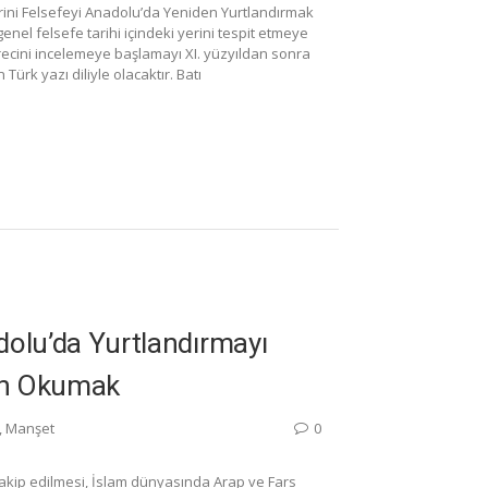
erini Felsefeyi Anadolu’da Yeniden Yurtlandırmak
nel felsefe tarihi içindeki yerini tespit etmeye
recini incelemeye başlamayı XI. yüzyıldan sonra
ürk yazı diliyle olacaktır. Batı
adolu’da Yurtlandırmayı
en Okumak
,
Manşet
0
 takip edilmesi, İslam dünyasında Arap ve Fars