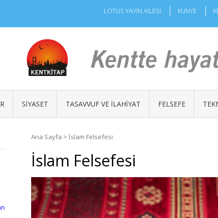
LOTUS YAYIN AİLESİ
KÜNYE
K
ÜR
SIYASET
TASAVVUF VE İLAHIYAT
FELSEFE
TEK
Ana Sayfa
>
İslam Felsefesi
İslam Felsefesi
an