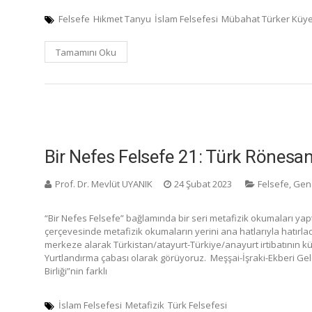
Felsefe
Hikmet Tanyu
İslam Felsefesi
Mübahat Türker Küye
Tamamını Oku
Bir Nefes Felsefe 21: Türk Rönesan
Prof. Dr. Mevlüt UYANIK
24 Şubat 2023
Felsefe
,
Gen
“Bir Nefes Felsefe” bağlamında bir seri metafizik okumaları yapt
çerçevesinde metafizik okumaların yerini ana hatlarıyla hatırlad
merkeze alarak Türkistan/atayurt-Türkiye/anayurt irtibatının kü
Yurtlandırma çabası olarak görüyoruz. Meşşai-İşraki-Ekberi Gele
Birliği”nin farklı
İslam Felsefesi
Metafizik
Türk Felsefesi