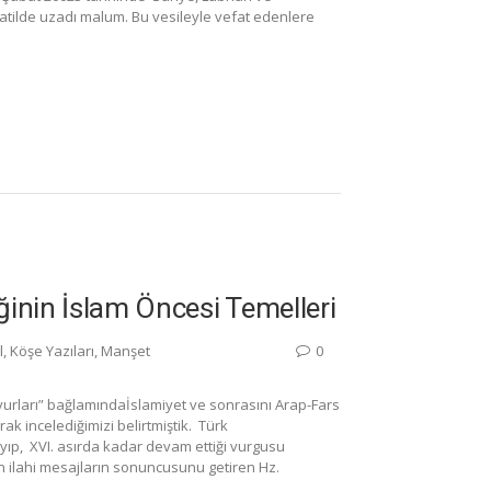
atilde uzadı malum. Bu vesileyle vefat edenlere
ğinin İslam Öncesi Temelleri
l
,
Köşe Yazıları
,
Manşet
0
vurları” bağlamındaİslamiyet ve sonrasını Arap-Fars
ak incelediğimizi belirtmiştik. Türk
yıp, XVI. asırda kadar devam ettiği vurgusu
n ilahi mesajların sonuncusunu getiren Hz.