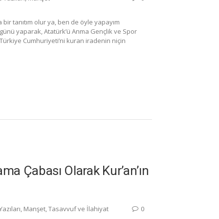
 bir tanıtım olur ya, ben de öyle yapayım
s günü yaparak, Atatürk’ü Anma Gençlik ve Spor
 Türkiye Cumhuriyeti’ni kuran iradenin niçin
lama Çabası Olarak Kur’an’ın
Yazıları
,
Manşet
,
Tasavvuf ve İlahiyat
0