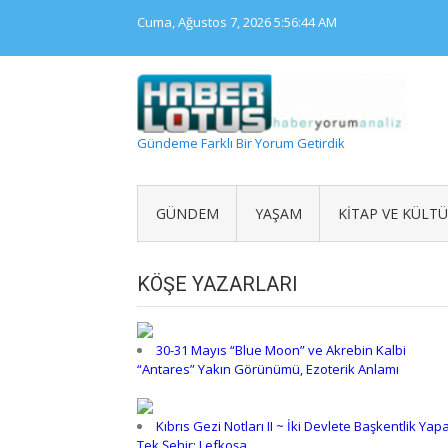
Skip
Cuma, Ağustos 7, 2026
5:56:45 AM
to
content
Gündeme Farklı Bir Yorum Getirdik
GÜNDEM
YAŞAM
KITAP VE KÜLT
KÖŞE YAZARLARI
30-31 Mayıs “Blue Moon” ve Akrebin Kalbi
“Antares” Yakın Görünümü, Ezoterik Anlamı
Kıbrıs Gezi Notları II ~ İki Devlete Başkentlik Yap
Tek Şehir: Lefkoşa