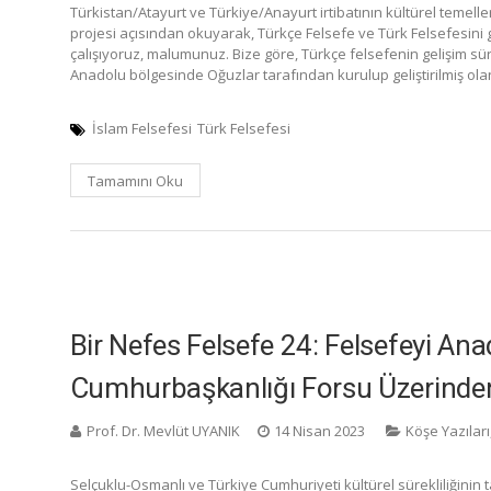
Türkistan/Atayurt ve Türkiye/Anayurt irtibatının kültürel temell
projesi açısından okuyarak, Türkçe Felsefe ve Türk Felsefesini ge
çalışıyoruz, malumunuz. Bize göre, Türkçe felsefenin gelişim sü
Anadolu bölgesinde Oğuzlar tarafından kurulup geliştirilmiş olan T
İslam Felsefesi
Türk Felsefesi
Tamamını Oku
Bir Nefes Felsefe 24: Felsefeyi An
Cumhurbaşkanlığı Forsu Üzerind
Prof. Dr. Mevlüt UYANIK
14 Nisan 2023
Köşe Yazıları
Selçuklu-Osmanlı ve Türkiye Cumhuriyeti kültürel sürekliliğinin