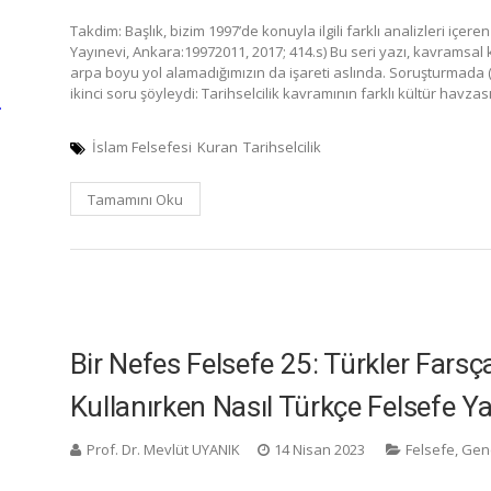
Takdim: Başlık, bizim 1997’de konuyla ilgili farklı analizleri içe
Yayınevi, Ankara:19972011, 2017; 414.s) Bu seri yazı, kavramsal
arpa boyu yol alamadığımızın da işareti aslında. Soruşturmada (
ikinci soru şöyleydi: Tarihselcilik kavramının farklı kültür havza
…
İslam Felsefesi
Kuran
Tarihselcilik
Tamamını Oku
Bir Nefes Felsefe 25: Türkler Farsç
Kullanırken Nasıl Türkçe Felsefe Yap
Prof. Dr. Mevlüt UYANIK
14 Nisan 2023
Felsefe
,
Gen