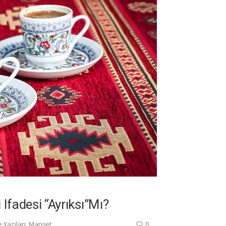
 Ifadesi “ayrıksı”mı?
 Yazıları
,
Manşet
0