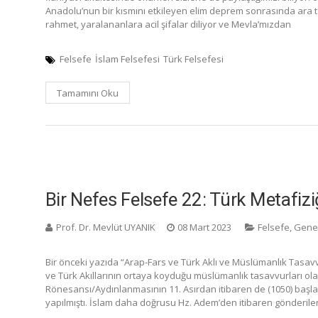
Anadolu’nun bir kısmını etkileyen elim deprem sonrasında ara t
rahmet, yaralananlara acil şifalar diliyor ve Mevla’mızdan
Felsefe
İslam Felsefesi
Türk Felsefesi
Tamamını Oku
Bir Nefes Felsefe 22: Türk Metafizi
Prof. Dr. Mevlüt UYANIK
08 Mart 2023
Felsefe
,
Gene
Bir önceki yazıda “Arap-Fars ve Türk Aklı ve Müslümanlık Tasav
ve Türk Akıllarının ortaya koyduğu müslümanlık tasavvurları olar
Rönesansı/Aydınlanmasının 11. Asırdan itibaren de (1050) başla
yapılmıştı. İslam daha doğrusu Hz. Adem’den itibaren gönderile