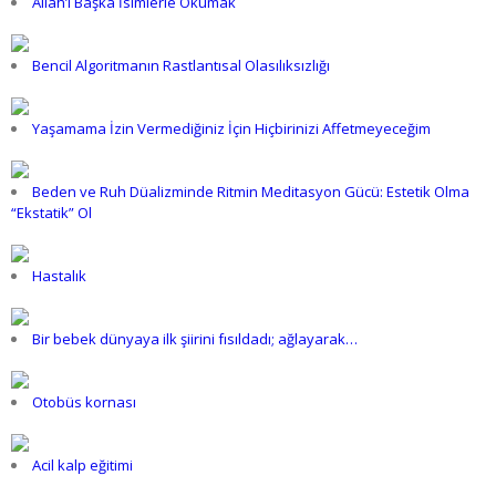
Allah’ı Başka İsimlerle Okumak
Bencil Algoritmanın Rastlantısal Olasılıksızlığı
Yaşamama İzin Vermediğiniz İçin Hiçbirinizi Affetmeyeceğim
Beden ve Ruh Düalizminde Ritmin Meditasyon Gücü: Estetik Olma
“Ekstatik” Ol
Hastalık
Bir bebek dünyaya ilk şiirini fısıldadı; ağlayarak…
Otobüs kornası
Acil kalp eğitimi