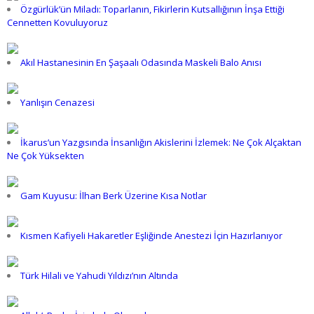
Özgürlük’ün Miladı: Toparlanın, Fikirlerin Kutsallığının İnşa Ettiği
Cennetten Kovuluyoruz
Akıl Hastanesinin En Şaşaalı Odasında Maskeli Balo Anısı
Yanlışın Cenazesi
İkarus’un Yazgısında İnsanlığın Akislerini İzlemek: Ne Çok Alçaktan
Ne Çok Yüksekten
Gam Kuyusu: İlhan Berk Üzerine Kısa Notlar
Kısmen Kafiyeli Hakaretler Eşliğinde Anestezi İçin Hazırlanıyor
Türk Hilali ve Yahudi Yıldızı’nın Altında