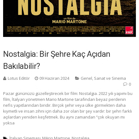
Nostalgia: Bir Şehre Kaç Açıdan
Bakılabilir?
Lotus Editör
09 Haziran 2024
Genel
,
Sanat ve Sinema
0
Pazar gününüzü güzelleştirecek bir film: Nostalgia. 2022 yılı yapımı bu
film, İtalyan yönetmen Mario Martone tarafından beyaz perdenin
nefis yapıtlarından biridir. Birçok şehir veya ülke görmekten daha
kıymetli ve insan zihni için daha zor olan bir şey vardır: bir şehri farklı
açılardan yeniden keşfetmek. Bu aynı zamandan “çok okuyan mı
yoksa
İtalyan Sineması
MArio Martone
Nostalgia