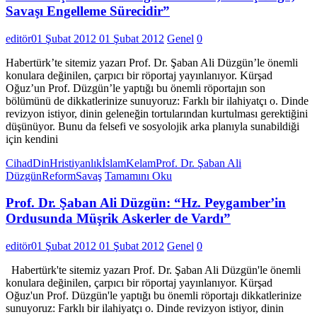
Savaşı Engelleme Sürecidir”
editör
01 Şubat 2012
01 Şubat 2012
Genel
0
Habertürk’te sitemiz yazarı Prof. Dr. Şaban Ali Düzgün’le önemli
konulara değinilen, çarpıcı bir röportaj yayınlanıyor. Kürşad
Oğuz’un Prof. Düzgün’le yaptığı bu önemli röportajın son
bölümünü de dikkatlerinize sunuyoruz: Farklı bir ilahiyatçı o. Dinde
revizyon istiyor, dinin geleneğin tortularından kurtulması gerektiğini
düşünüyor. Bunu da felsefi ve sosyolojik arka planıyla sunabildiği
için kendini
Cihad
Din
Hristiyanlık
İslam
Kelam
Prof. Dr. Şaban Ali
Düzgün
Reform
Savaş
Tamamını Oku
Prof. Dr. Şaban Ali Düzgün: “Hz. Peygamber’in
Ordusunda Müşrik Askerler de Vardı”
editör
01 Şubat 2012
01 Şubat 2012
Genel
0
Habertürk'te sitemiz yazarı Prof. Dr. Şaban Ali Düzgün'le önemli
konulara değinilen, çarpıcı bir röportaj yayınlanıyor. Kürşad
Oğuz'un Prof. Düzgün'le yaptığı bu önemli röportajı dikkatlerinize
sunuyoruz: Farklı bir ilahiyatçı o. Dinde revizyon istiyor, dinin