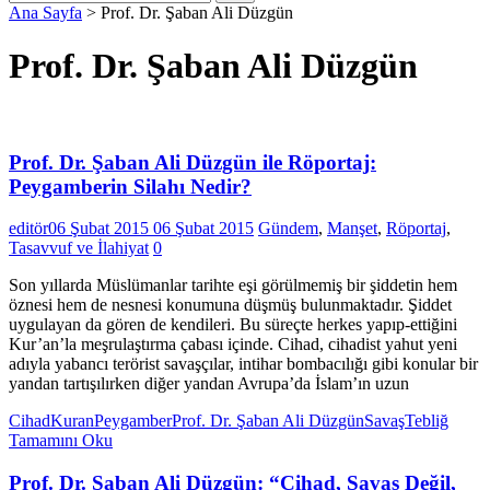
Ana Sayfa
>
Prof. Dr. Şaban Ali Düzgün
Prof. Dr. Şaban Ali Düzgün
Prof. Dr. Şaban Ali Düzgün ile Röportaj:
Peygamberin Silahı Nedir?
editör
06 Şubat 2015
06 Şubat 2015
Gündem
,
Manşet
,
Röportaj
,
Tasavvuf ve İlahiyat
0
Son yıllarda Müslümanlar tarihte eşi görülmemiş bir şiddetin hem
öznesi hem de nesnesi konumuna düşmüş bulunmaktadır. Şiddet
uygulayan da gören de kendileri. Bu süreçte herkes yapıp-ettiğini
Kur’an’la meşrulaştırma çabası içinde. Cihad, cihadist yahut yeni
adıyla yabancı terörist savaşçılar, intihar bombacılığı gibi konular bir
yandan tartışılırken diğer yandan Avrupa’da İslam’ın uzun
Cihad
Kuran
Peygamber
Prof. Dr. Şaban Ali Düzgün
Savaş
Tebliğ
Tamamını Oku
Prof. Dr. Şaban Ali Düzgün: “Cihad, Savaş Değil,