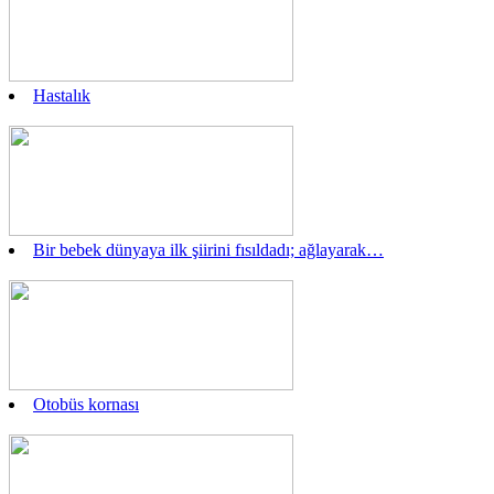
Hastalık
Bir bebek dünyaya ilk şiirini fısıldadı; ağlayarak…
Otobüs kornası