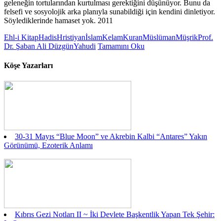
geleneğin tortularından kurtulması gerektiğini düşünüyor. Bunu da
felsefi ve sosyolojik arka planıyla sunabildiği için kendini dinletiyor.
Söylediklerinde hamaset yok. 2011
Ehl-i Kitap
Hadis
Hristiyan
İslam
Kelam
Kuran
Müslüman
Müşrik
Prof.
Dr. Şaban Ali Düzgün
Yahudi
Tamamını Oku
Köşe Yazarları
30-31 Mayıs “Blue Moon” ve Akrebin Kalbi “Antares” Yakın
Görünümü, Ezoterik Anlamı
Kıbrıs Gezi Notları II ~ İki Devlete Başkentlik Yapan Tek Şehir: