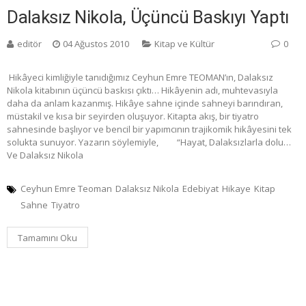
Dalaksız Nikola, Üçüncü Baskıyı Yaptı
editör
04 Ağustos 2010
Kitap ve Kültür
0
Hikâyeci kimliğiyle tanıdığımız Ceyhun Emre TEOMAN’ın, Dalaksız
Nikola kitabının üçüncü baskısı çıktı… Hikâyenin adı, muhtevasıyla
daha da anlam kazanmış. Hikâye sahne içinde sahneyi barındıran,
müstakil ve kısa bir seyirden oluşuyor. Kitapta akış, bir tiyatro
sahnesinde başlıyor ve bencil bir yapımcının trajikomik hikâyesini tek
solukta sunuyor. Yazarın söylemiyle, “Hayat, Dalaksızlarla dolu…
Ve Dalaksız Nikola
Ceyhun Emre Teoman
Dalaksız Nikola
Edebiyat
Hikaye
Kitap
Sahne
Tiyatro
Tamamını Oku