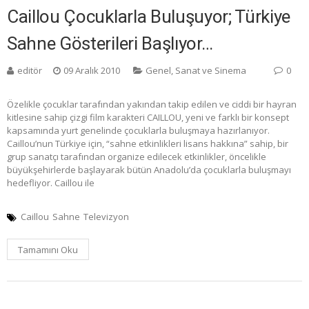
Caillou Çocuklarla Buluşuyor; Türkiye
Sahne Gösterileri Başlıyor…
editör
09 Aralık 2010
Genel
,
Sanat ve Sinema
0
Özelikle çocuklar tarafından yakından takip edilen ve ciddi bir hayran
kitlesine sahip çizgi film karakteri CAILLOU, yeni ve farklı bir konsept
kapsamında yurt genelinde çocuklarla buluşmaya hazırlanıyor.
Caillou’nun Türkiye için, “sahne etkinlikleri lisans hakkına” sahip, bir
grup sanatçı tarafından organize edilecek etkinlikler, öncelikle
büyükşehirlerde başlayarak bütün Anadolu’da çocuklarla buluşmayı
hedefliyor. Caillou ile
Caillou
Sahne
Televizyon
Tamamını Oku