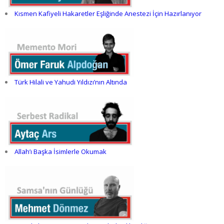
Kısmen Kafiyeli Hakaretler Eşliğinde Anestezi İçin Hazırlanıyor
Türk Hilali ve Yahudi Yıldızı’nın Altında
Allah’ı Başka İsimlerle Okumak