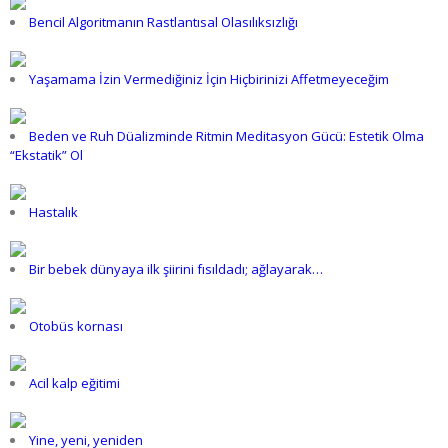
Bencil Algoritmanın Rastlantısal Olasılıksızlığı
Yaşamama İzin Vermediğiniz İçin Hiçbirinizi Affetmeyeceğim
Beden ve Ruh Düalizminde Ritmin Meditasyon Gücü: Estetik Olma
“Ekstatik” Ol
Hastalık
Bir bebek dünyaya ilk şiirini fısıldadı; ağlayarak…
Otobüs kornası
Acil kalp eğitimi
Yine, yeni, yeniden