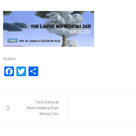
HLotus
Facebook
Twitter
Share
Yazı
Yeni İlahiyat
gezinmesi
Müfredatına Dair
Birkaç Söz