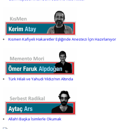
Kısmen Kafiyeli Hakaretler Eşliğinde Anestezi İçin Hazırlanıyor
Türk Hilali ve Yahudi Yıldızı’nın Altında
Allah’ı Başka İsimlerle Okumak