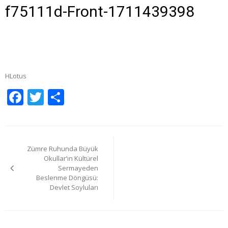
F75111d-Front-1711439398
HLotus
Facebook
Twitter
Share
Yazı
Zümre Ruhunda Büyük
gezinmesi
Okullar’ın Kültürel
Sermayeden
Beslenme Döngüsü:
Devlet Soyluları