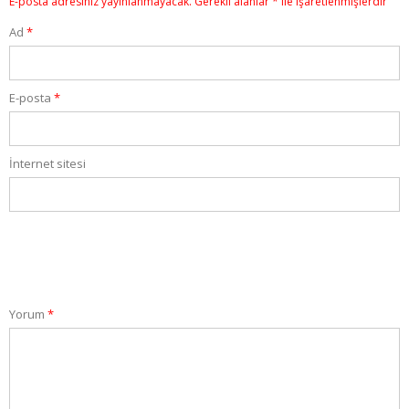
E-posta adresiniz yayınlanmayacak.
Gerekli alanlar
*
ile işaretlenmişlerdir
Ad
*
E-posta
*
İnternet sitesi
Yorum
*