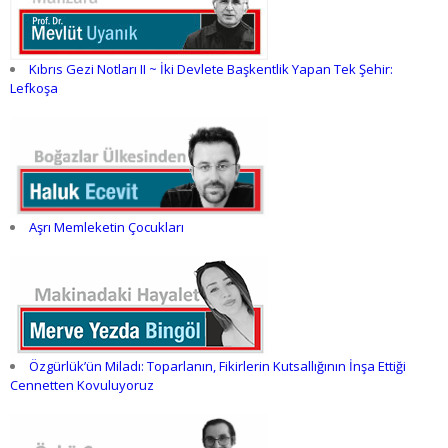
Kıbrıs Gezi Notları II ~ İki Devlete Başkentlik Yapan Tek Şehir:
Lefkoşa
Aşrı Memleketin Çocukları
Özgürlük’ün Miladı: Toparlanın, Fikirlerin Kutsallığının İnşa Ettiği
Cennetten Kovuluyoruz