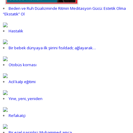
Beden ve Ruh Düalizminde Ritmin Meditasyon Gücü: Estetik Olma
“Ekstatik” Ol
Hastalık
Bir bebek dünyaya ilk şiirini fısıldadı; ağlayarak…
Otobüs kornası
Acil kalp eğitimi
Yine, yeni, yeniden
Refakatçi
Bir ezel nasiplisi; Muhammed amca