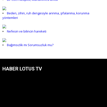
Beden, zihin, ruh dengesiyle arınma, şifalanma, korunma
yöntemleri
Nefesin ve bilincin hareketi
Bağımsızlık mı Sorumsuzluk mu?
HABER LOTUS TV
Video
oynatıcı