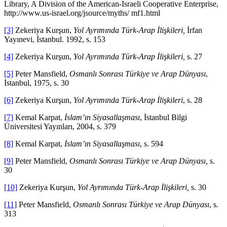
Library, A Division of the American-Israeli Cooperative Enterprise,
http://www.us-israel.org/jsource/myths/ mf1.html
[3]
Zekeriya Kurşun,
Yol Ayrımında Türk-Arap İlişkileri,
İrfan
Yayınevi, İstanbul. 1992, s. 153
[4]
Zekeriya Kurşun,
Yol Ayrımında Türk-Arap İlişkileri,
s. 27
[5]
Peter Mansfield,
Osmanlı Sonrası Türkiye ve Arap Dünyası
,
İstanbul, 1975, s. 30
[6]
Zekeriya Kurşun,
Yol Ayrımında Türk-Arap İlişkileri
, s. 28
[7]
Kemal Karpat,
İslam’ın Siyasallaşması
, İstanbul Bilgi
Üniversitesi Yayınları, 2004, s. 379
[8]
Kemal Karpat,
İslam’ın Siyasallaşması
, s. 594
[9]
Peter Mansfield,
Osmanlı Sonrası Türkiye ve Arap Dünyası,
s.
30
[10]
Zekeriya Kurşun,
Yol Ayrımında Türk-Arap İlişkileri,
s. 30
[11]
Peter Mansfield,
Osmanlı Sonrası Türkiye ve Arap Dünyası
, s.
313