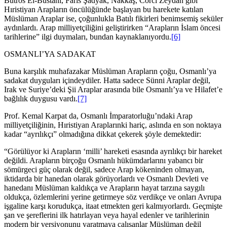
Butros El-Bustani, Faris Şadyak, Nakkaş, Corci Zeydan gibi
Hıristiyan Arapların öncülüğünde başlayan bu harekete katılan
Müslüman Araplar ise, çoğunlukla Batılı fikirleri benimsemiş seküler
aydınlardı. Arap milliyetçiliğini geliştirirken “Arapların İslam öncesi
tarihlerine” ilgi duymaları, bundan kaynaklanıyordu.
[6]
OSMANLI’YA SADAKAT
Buna karşılık muhafazakar Müslüman Arapların çoğu, Osmanlı’ya
sadakat duyguları içindeydiler. Hatta sadece Sünni Araplar değil,
Irak ve Suriye’deki Şii Araplar arasında bile Osmanlı’ya ve Hilafet’e
bağlılık duygusu vardı.
[7]
Prof. Kemal Karpat da, Osmanlı İmparatorluğu’ndaki Arap
milliyetçiliğinin, Hıristiyan Araplarınki hariç, aslında en son noktaya
kadar “ayrılıkçı” olmadığına dikkat çekerek şöyle demektedir:
“Görülüyor ki Arapların ‘milli’ hareketi esasında ayrılıkçı bir hareket
değildi. Arapların birçoğu Osmanlı hükümdarlarını yabancı bir
sömürgeci güç olarak değil, sadece Arap kökeninden olmayan,
iktidarda bir hanedan olarak görüyorlardı ve Osmanlı Devleti ve
hanedanı Müslüman kaldıkça ve Arapların hayat tarzına saygılı
oldukça, özlemlerini yerine getirmeye söz verdikçe ve onları Avrupa
işgaline karşı korudukça, itaat etmekten geri kalmıyorlardı. Geçmişte
şan ve şereflerini ilk hatırlayan veya hayal edenler ve tarihlerinin
modern bir versiyonunu yaratmaya çalışanlar Müslüman değil