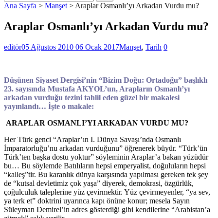
Ana Sayfa
>
Manşet
>
Araplar Osmanlı’yı Arkadan Vurdu mu?
Araplar Osmanlı’yı Arkadan Vurdu mu?
editör
05 Ağustos 2010
06 Ocak 2017
Manşet
,
Tarih
0
Düşünen Siyaset Dergisi’nin “Bizim Doğu: Ortadoğu” başlıklı
23. sayısında Mustafa AKYOL’un, Arapların Osmanlı’yı
arkadan vurduğu tezini tahlil eden güzel bir makalesi
yayınlandı… İşte o makale:
ARAPLAR OSMANLI’YI ARKADAN VURDU MU?
Her Türk genci “Araplar’ın I. Dünya Savaşı’nda Osmanlı
İmparatorluğu’nu arkadan vurduğunu” öğrenerek büyür. “Türk’ün
Türk’ten başka dostu yoktur” söyleminin Araplar’a bakan yüzüdür
bu… Bu söylemde Batılıların hepsi emperyalist, doğuluların hepsi
“kalleş”tir. Bu karanlık dünya karşısında yapılması gereken tek şey
de “kutsal devletimiz çok yaşa” diyerek, demokrasi, özgürlük,
çoğulculuk taleplerine yüz çevirmektir. Yüz çevirmeyenler, “ya sev,
ya terk et” doktrini uyarınca kapı önüne konur; mesela Sayın
Süleyman Demirel’in adres gösterdiği gibi kendilerine “Arabistan’a