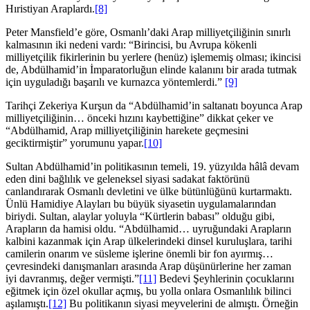
Hıristiyan Araplardı.
[8]
Peter Mansfield’e göre, Osmanlı’daki Arap milliyetçiliğinin sınırlı
kalmasının iki nedeni vardı: “Birincisi, bu Avrupa kökenli
milliyetçilik fikirlerinin bu yerlere (henüz) işlememiş olması; ikincisi
de, Abdülhamid’in İmparatorluğun elinde kalanını bir arada tutmak
için uyguladığı başarılı ve kurnazca yöntemlerdi.”
[9]
Tarihçi Zekeriya Kurşun da “Abdülhamid’in saltanatı boyunca Arap
milliyetçiliğinin… önceki hızını kaybettiğine” dikkat çeker ve
“Abdülhamid, Arap milliyetçiliğinin harekete geçmesini
geciktirmiştir” yorumunu yapar.
[10]
Sultan Abdülhamid’in politikasının temeli, 19. yüzyılda hâlâ devam
eden dini bağlılık ve geleneksel siyasi sadakat faktörünü
canlandırarak Osmanlı devletini ve ülke bütünlüğünü kurtarmaktı.
Ünlü Hamidiye Alayları bu büyük siyasetin uygulamalarından
biriydi. Sultan, alaylar yoluyla “Kürtlerin babası” olduğu gibi,
Arapların da hamisi oldu. “Abdülhamid… uyruğundaki Arapların
kalbini kazanmak için Arap ülkelerindeki dinsel kuruluşlara, tarihi
camilerin onarım ve süsleme işlerine önemli bir fon ayırmış…
çevresindeki danışmanları arasında Arap düşünürlerine her zaman
iyi davranmış, değer vermişti.”
[11]
Bedevi Şeyhlerinin çocuklarını
eğitmek için özel okullar açmış, bu yolla onlara Osmanlılık bilinci
aşılamıştı.
[12]
Bu politikanın siyasi meyvelerini de almıştı. Örneğin