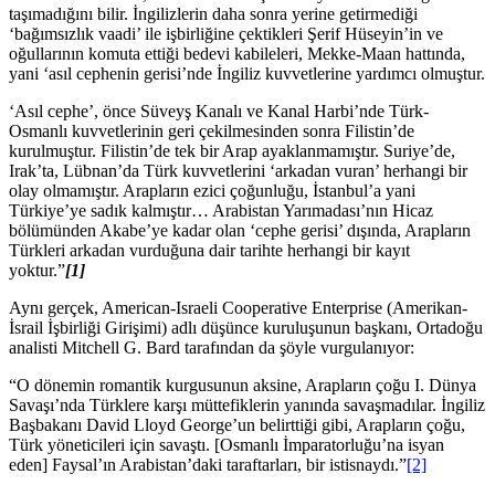
taşımadığını bilir. İngilizlerin daha sonra yerine getirmediği
‘bağımsızlık vaadi’ ile işbirliğine çektikleri Şerif Hüseyin’in ve
oğullarının komuta ettiği bedevi kabileleri, Mekke-Maan hattında,
yani ‘asıl cephenin gerisi’nde İngiliz kuvvetlerine yardımcı olmuştur.
‘Asıl cephe’, önce Süveyş Kanalı ve Kanal Harbi’nde Türk-
Osmanlı kuvvetlerinin geri çekilmesinden sonra Filistin’de
kurulmuştur. Filistin’de tek bir Arap ayaklanmamıştır. Suriye’de,
Irak’ta, Lübnan’da Türk kuvvetlerini ‘arkadan vuran’ herhangi bir
olay olmamıştır. Arapların ezici çoğunluğu, İstanbul’a yani
Türkiye’ye sadık kalmıştır… Arabistan Yarımadası’nın Hicaz
bölümünden Akabe’ye kadar olan ‘cephe gerisi’ dışında, Arapların
Türkleri arkadan vurduğuna dair tarihte herhangi bir kayıt
yoktur.”
[1]
Aynı gerçek, American-Israeli Cooperative Enterprise (Amerikan-
İsrail İşbirliği Girişimi) adlı düşünce kuruluşunun başkanı, Ortadoğu
analisti Mitchell G. Bard tarafından da şöyle vurgulanıyor:
“O dönemin romantik kurgusunun aksine, Arapların çoğu I. Dünya
Savaşı’nda Türklere karşı müttefiklerin yanında savaşmadılar. İngiliz
Başbakanı David Lloyd George’un belirttiği gibi, Arapların çoğu,
Türk yöneticileri için savaştı. [Osmanlı İmparatorluğu’na isyan
eden] Faysal’ın Arabistan’daki taraftarları, bir istisnaydı.”
[2]