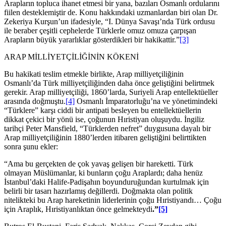
Arapların topluca ihanet etmesi bir yana, bazıları Osmanlı ordularını
fiilen desteklemiştir de. Konu hakkındaki uzmanlardan biri olan Dr.
Zekeriya Kurşun’un ifadesiyle, “I. Dünya Savaşı’nda Türk ordusu
ile beraber çeşitli cephelerde Türklerle omuz omuza çarpışan
Arapların büyük yararlıklar gösterdikleri bir hakikattir.”
[3]
ARAP MİLLİYETÇİLİĞİNİN KÖKENİ
Bu hakikati teslim etmekle birlikte, Arap milliyetçiliğinin
Osmanlı’da Türk milliyetçiliğinden daha önce geliştiğini belirtmek
gerekir. Arap milliyetçiliği, 1860’larda, Suriyeli Arap entellektüeller
arasında doğmuştu.
[4]
Osmanlı İmparatorluğu’na ve yönetimindeki
“Türklere” karşı ciddi bir antipati besleyen bu entellektüellerin
dikkat çekici bir yönü ise, çoğunun Hıristiyan oluşuydu. İngiliz
tarihçi Peter Mansfield, “Türklerden nefret” duygusuna dayalı bir
Arap milliyetçiliğinin 1880’lerden itibaren geliştiğini belirttikten
sonra şunu ekler:
“Ama bu gerçekten de çok yavaş gelişen bir hareketti. Türk
olmayan Müslümanlar, ki bunların çoğu Araplardı; daha henüz
İstanbul’daki Halife-Padişahın boyunduruğundan kurtulmak için
belirli bir tasarı hazırlamış değillerdi. Doğmakta olan politik
nitelikteki bu Arap hareketinin liderlerinin çoğu Hıristiyandı… Çoğu
için Araplık, Hıristiyanlıktan önce gelmekteydi
.”
[5]