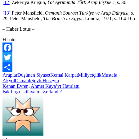
[12]
Zekeriya Kurşun,
Yol Ayrımında Türk-Arap İlişkileri,
s. 36
[13]
Peter Mansfield,
Osmanlı Sonrası Türkiye ve Arap Dünyası,
s.
29; Peter Mansfield,
The British in Egypt
, Londra, 1971, s. 164-165
– Haber Lotus –
HLotus
Facebook
Twitter
Araplar
Düşünen Siyaset
Kemal Karpat
Milliyetçilik
Mustafa
Share
Akyol
Osmanlı
Şeyh Hüseyin
Yazı
Kenan Evren, Ahmet Kaya’yı Hatırlattı
Işık Paşa İstifaya mı Zorlandı?
gezinmesi