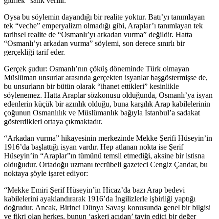
gitmek” salık verilir.
Oysa bu söylemin dayandığı bir realite yoktur. Batı’yı tanımlayan
tek “veche” emperyalizm olmadığı gibi, Araplar’ı tanımlayan tek
tarihsel realite de “Osmanlı’yı arkadan vurma” değildir. Hatta
“Osmanlı’yı arkadan vurma” söylemi, son derece sınırlı bir
gerçekliği tarif eder.
Gerçek şudur: Osmanlı’nın çöküş döneminde Türk olmayan
Müslüman unsurlar arasında gerçekten isyanlar başgöstermişse de,
bu unsurların bir bütün olarak “ihanet ettikleri” kesinlikle
söylenemez. Hatta Araplar sözkonusu olduğunda, Osmanlı’ya isyan
edenlerin küçük bir azınlık olduğu, buna karşılık Arap kabilelerinin
çoğunun Osmanlılık ve Müslümanlık bağıyla İstanbul’a sadakat
gösterdikleri ortaya çıkmaktadır.
“Arkadan vurma” hikayesinin merkezinde Mekke Şerifi Hüseyin’in
1916’da başlattığı isyan vardır. Hep atlanan nokta ise Şerif
Hüseyin’in “Araplar”ın tümünü temsil etmediği, aksine bir istisna
olduğudur. Ortadoğu uzmanı tecrübeli gazeteci Cengiz Çandar, bu
noktaya şöyle işaret ediyor:
“Mekke Emiri Şerif Hüseyin’in Hicaz’da bazı Arap bedevi
kabilelerini ayaklandırarak 1916’da İngilizlerle işbirliği yaptığı
doğrudur. Ancak, Birinci Dünya Savaşı konusunda genel bir bilgisi
ve fikri olan herkes, bunun ‘askeri açıdan’ tayin edici bir değer