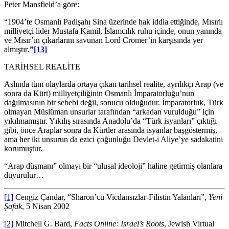
Peter Mansfield’a göre:
“1904’te Osmanlı Padişahı Sina üzerinde hak iddia ettiğinde, Mısırlı
milliyetçi lider Mustafa Kamil, İslamcılık ruhu içinde, onun yanında
ve Mısır’ın çıkarlarını savunan Lord Cromer’in karşısında yer
almıştır
.”
[13]
TARİHSEL REALİTE
Aslında tüm olaylarda ortaya çıkan tarihsel realite, ayrılıkçı Arap (ve
sonra da Kürt) milliyetçiliğinin Osmanlı İmparatorluğu’nun
dağılmasının bir sebebi değil, sonucu olduğudur. İmparatorluk, Türk
olmayan Müslüman unsurlar tarafından “arkadan vurulduğu” için
yıkılmamıştır. Yıkılış sırasında Anadolu’da “Türk isyanları” çıktığı
gibi, önce Araplar sonra da Kürtler arasında isyanlar başgöstermiş,
ama her iki unsurun da ezici çoğunluğu Devlet-i Aliye’ye sadakatini
korumuştur.
“Arap düşmanı” olmayı bir “ulusal ideoloji” haline getirmiş olanlara
duyurulur…
[1]
Cengiz Çandar, “Sharon’cu Vicdansızlar-Filistin Yalanları”,
Yeni
Şafak
, 5 Nisan 2002
[2]
Mitchell G. Bard,
Facts Online: Israel’s Roots
, Jewish Virtual