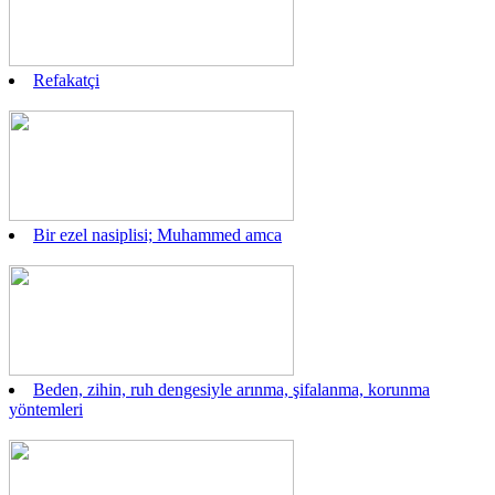
Refakatçi
Bir ezel nasiplisi; Muhammed amca
Beden, zihin, ruh dengesiyle arınma, şifalanma, korunma
yöntemleri