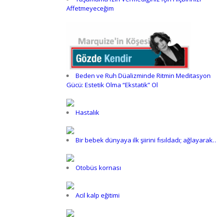
Affetmeyeceğim
Beden ve Ruh Düalizminde Ritmin Meditasyon
Gücü: Estetik Olma “Ekstatik” Ol
Hastalık
Bir bebek dünyaya ilk şiirini fısıldadı; ağlayarak
Otobüs kornası
Acil kalp eğitimi