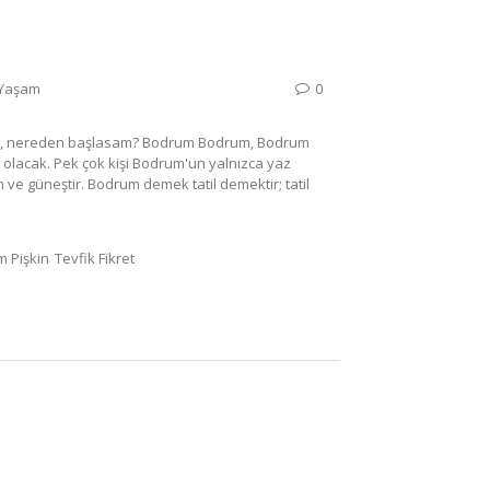
Yaşam
0
tsam, nereden başlasam? Bodrum Bodrum, Bodrum
olacak. Pek çok kişi Bodrum'un yalnızca yaz
 ve güneştir. Bodrum demek tatil demektir; tatil
 Pişkin
Tevfik Fikret