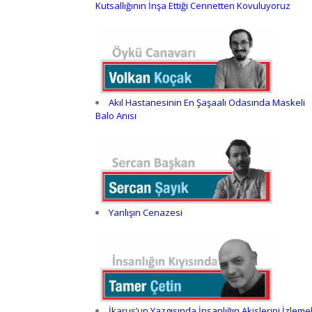
Kutsallığının İnşa Ettiği Cennetten Kovuluyoruz
Akıl Hastanesinin En Şaşaalı Odasında Maskeli
Balo Anısı
Yanlışın Cenazesi
İkarus’un Yazgısında İnsanlığın Akislerini İzleme