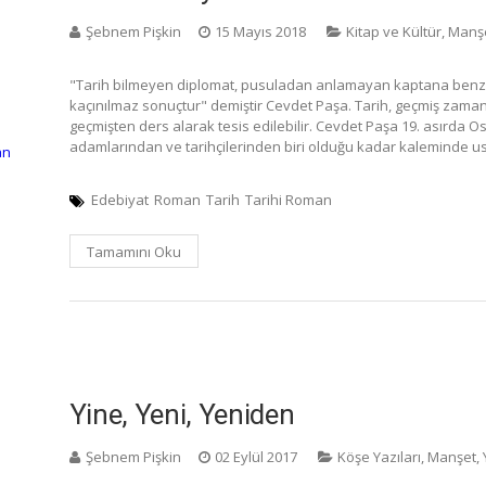
Şebnem Pişkin
15 Mayıs 2018
Kitap ve Kültür
,
Manş
"Tarih bilmeyen diplomat, pusuladan anlamayan kaptana benzer
kaçınılmaz sonuçtur" demiştir Cevdet Paşa. Tarih, geçmiş zaman 
geçmişten ders alarak tesis edilebilir. Cevdet Paşa 19. asırda Os
adamlarından ve tarihçilerinden biri olduğu kadar kaleminde us
an
Edebiyat
Roman
Tarih
Tarihi Roman
Tamamını Oku
Yine, Yeni, Yeniden
Şebnem Pişkin
02 Eylül 2017
Köşe Yazıları
,
Manşet
,