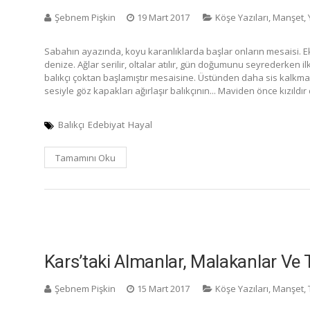
Şebnem Pişkin
19 Mart 2017
Köşe Yazıları
,
Manşet
,
Sabahın ayazında, koyu karanlıklarda başlar onların mesaisi. 
denize. Ağlar serilir, oltalar atılır, gün doğumunu seyrederken ilk
balıkçı çoktan başlamıştır mesaisine. Üstünden daha sis kalkmam
sesiyle göz kapakları ağırlaşır balıkçının... Maviden önce kızıldır
Balıkçı
Edebiyat
Hayal
Tamamını Oku
Kars’taki Almanlar, Malakanlar Ve 
Şebnem Pişkin
15 Mart 2017
Köşe Yazıları
,
Manşet
,