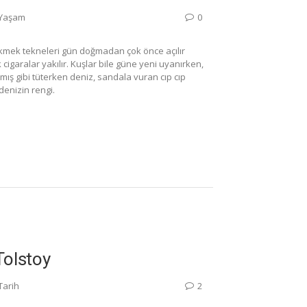
Yaşam
0
Ekmek tekneleri gün doğmadan çok önce açılır
 cigaralar yakılır. Kuşlar bile güne yeni uyanırken,
ış gibi tüterken deniz, sandala vuran cıp cıp
 denizin rengi.
Tolstoy
Tarih
2