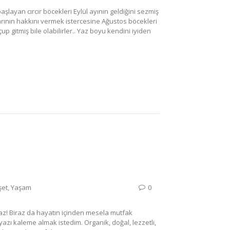
layan cırcır böcekleri Eylül ayının geldiğini sezmiş
larının hakkını vermek istercesine Ağustos böcekleri
p gitmiş bile olabilirler.. Yaz boyu kendini iyiden
et
,
Yaşam
0
z! Biraz da hayatın içinden mesela mutfak
yazı kaleme almak istedim. Organik, doğal, lezzetli,