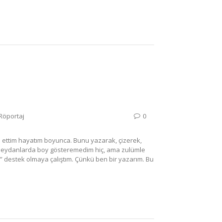
Röportaj
0
 ettim hayatım boyunca. Bunu yazarak, çizerek,
p meydanlarda boy gösteremedim hiç, ama zulümle
 destek olmaya çalıştım. Çünkü ben bir yazarım. Bu