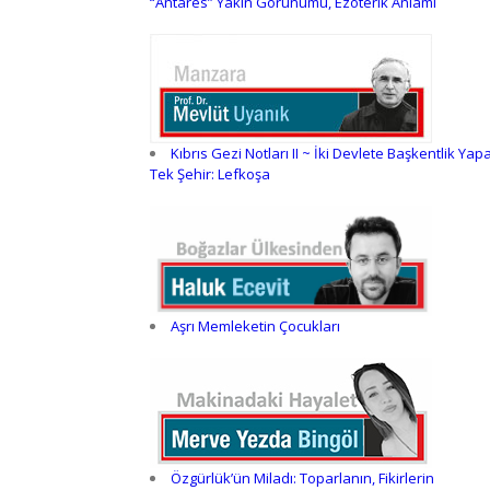
“Antares” Yakın Görünümü, Ezoterik Anlamı
Kıbrıs Gezi Notları II ~ İki Devlete Başkentlik Yap
Tek Şehir: Lefkoşa
Aşrı Memleketin Çocukları
Özgürlük’ün Miladı: Toparlanın, Fikirlerin