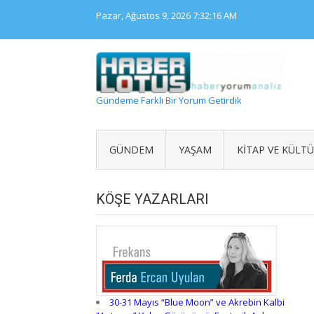
Skip
Pazar, Ağustos 9, 2026
7:32:16 AM
to
content
Gündeme Farklı Bir Yorum Getirdik
GÜNDEM
YAŞAM
KITAP VE KÜLT
KÖŞE YAZARLARI
30-31 Mayıs “Blue Moon” ve Akrebin Kalbi