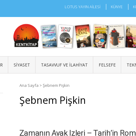
LOTUS YAYIN AİLESİ
KÜNYE
K
ÜR
SIYASET
TASAVVUF VE İLAHIYAT
FELSEFE
TEK
Ana Sayfa
>
Şebnem Pişkin
Şebnem Pişkin
Zamanın Ayak Izleri – Tarih’in Rom