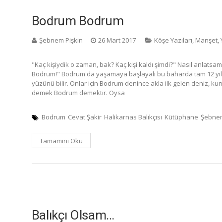
Bodrum Bodrum
Şebnem Pişkin
26 Mart 2017
Köşe Yazıları
,
Manşet
,
"Kaç kişiydik o zaman, bak? Kaç kişi kaldı şimdi?" Nasıl anla
Bodrum!" Bodrum'da yaşamaya başlayalı bu baharda tam 12 yıl 
yüzünü bilir. Onlar için Bodrum denince akla ilk gelen deniz, kum
demek Bodrum demektir. Oysa
Bodrum
Cevat Şakir
Halikarnas Balıkçısı
Kütüphane
Şebnem
Tamamını Oku
Balıkçı Olsam…