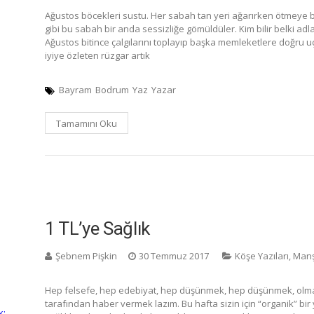
Ağustos böcekleri sustu. Her sabah tan yeri ağarırken ötmeye baş
gibi bu sabah bir anda sessizliğe gömüldüler. Kim bilir belki ad
Ağustos bitince çalgılarını toplayıp başka memleketlere doğru uçu
iyiye özleten rüzgar artık
Bayram
Bodrum
Yaz
Yazar
Tamamını Oku
1 TL’ye Sağlık
Şebnem Pişkin
30 Temmuz 2017
Köşe Yazıları
,
Manş
Hep felsefe, hep edebiyat, hep düşünmek, hep düşünmek, olma
tarafından haber vermek lazım. Bu hafta sizin için “organik” bir 
k: