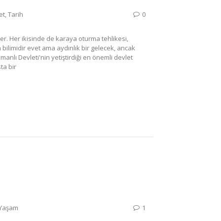
et
,
Tarih
0
. Her ikisinde de karaya oturma tehlikesi,
bilimidir evet ama aydınlık bir gelecek, ancak
manlı Devleti'nin yetiştirdiği en önemli devlet
ta bir
Yaşam
1