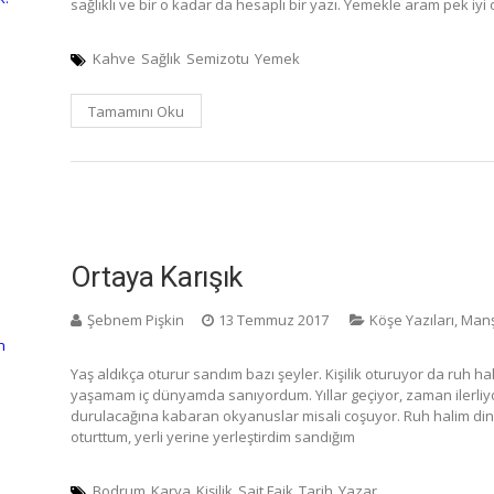
sağlıklı ve bir o kadar da hesaplı bir yazı. Yemekle aram pek 
Kahve
Sağlık
Semizotu
Yemek
Tamamını Oku
Ortaya Karışık
Şebnem Pişkin
13 Temmuz 2017
Köşe Yazıları
,
Manş
n
Yaş aldıkça oturur sandım bazı şeyler. Kişilik oturuyor da ruh hal
yaşamam iç dünyamda sanıyordum. Yıllar geçiyor, zaman ilerliyor,
durulacağına kabaran okyanuslar misali coşuyor. Ruh halim din
oturttum, yerli yerine yerleştirdim sandığım
Bodrum
Karya
Kişilik
Sait Faik
Tarih
Yazar