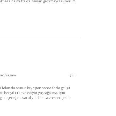
iyi olmasa da mutfakta zaman geçirmeyi seviyorum.
et
,
Yaşam
0
i falan da oturur, bi’yaştan sonra fazla gel-git
 her yıl +1 ilave ediyor yaşcağızıma. İçim
ginleşeceğine sarsılıyor, bunca zaman içimde