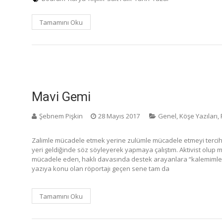
Tamamını Oku
Mavi Gemi
Şebnem Pişkin
28 Mayıs 2017
Genel
,
Köşe Yazıları
,
Zalimle mücadele etmek yerine zulümle mücadele etmeyi tercih
yeri geldiğinde söz söyleyerek yapmaya çalıştım. Aktivist olu
mücadele eden, haklı davasında destek arayanlara “kalemimle”
yazıya konu olan röportajı geçen sene tam da
Tamamını Oku