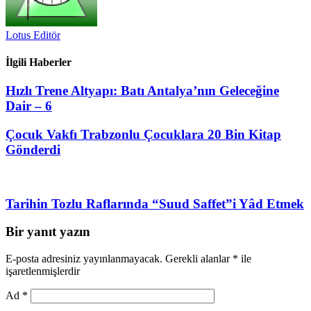
Lotus Editör
İlgili Haberler
Hızlı Trene Altyapı: Batı Antalya’nın Geleceğine
Dair – 6
Çocuk Vakfı Trabzonlu Çocuklara 20 Bin Kitap
Gönderdi
Tarihin Tozlu Raflarında “Suud Saffet”i Yâd Etmek
Bir yanıt yazın
E-posta adresiniz yayınlanmayacak.
Gerekli alanlar
*
ile
işaretlenmişlerdir
Ad
*