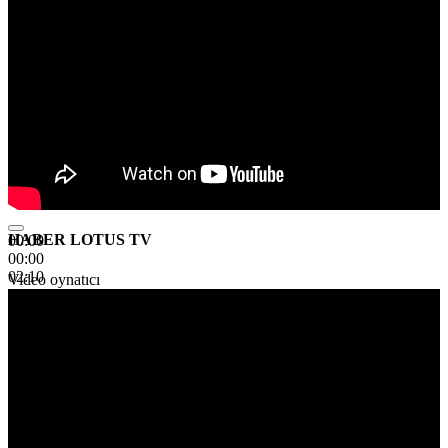
HABER LOTUS TV
00:00
00:00
02:10
Video oynatıcı