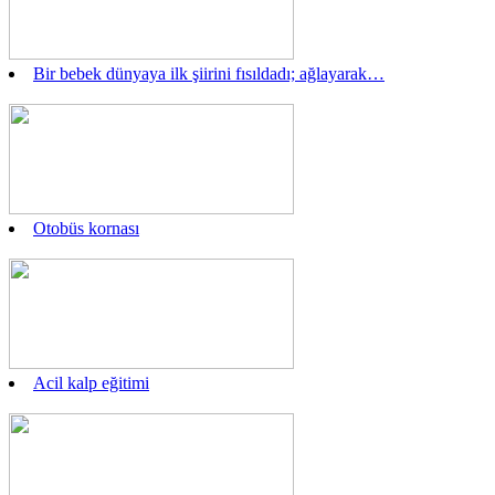
Bir bebek dünyaya ilk şiirini fısıldadı; ağlayarak…
Otobüs kornası
Acil kalp eğitimi