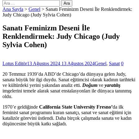
Arama:
Ana Sayfa
>
Genel
>
Sanatı Feminizm Deseni İle Renklendirmek:
Judy Chicago (Judy Sylvia Cohen)
Sanatı Feminizm Deseni İle
Renklendirmek: Judy Chicago (Judy
Sylvia Cohen)
Lotus Editör
13 Ağustos 2024
13 Ağustos 2024
Genel
,
Sanat
0
20 Temmuz 1939’da ABD’de Chicago’da dünyaya gelen Judy,
sanata büyük bir ilgi duydu. Sanat eğitimcisi olarak kadının tarihteki
ve kültürdeki yerini yakından analiz etti.
Doğum
ve
yaratılış
imgelerini temele alarak sanat enstalasyonları ile dünyaca tanınmış
oldu.
1970’e geldiğinde
California State University Fresno’
da ilk
feminist sanat programını kuran sanatçı, sanat ve sanat eğitimi için
katalizör görevini üstlendi. Daha birçok çalışmada sanata ve kadın
düşüncesine büyük katkı sağladı.