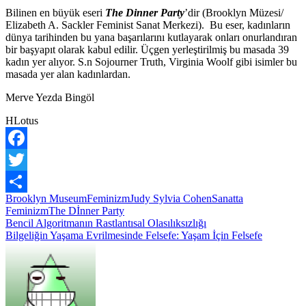
Bilinen en büyük eseri
The Dinner Party
’dir (Brooklyn Müzesi/
Elizabeth A. Sackler Feminist Sanat Merkezi). Bu eser, kadınların
dünya tarihinden bu yana başarılarını kutlayarak onları onurlandıran
bir başyapıt olarak kabul edilir. Üçgen yerleştirilmiş bu masada 39
kadın yer alıyor. S.n Sojourner Truth, Virginia Woolf gibi isimler bu
masada yer alan kadınlardan.
Merve Yezda Bingöl
HLotus
Facebook
Twitter
Brooklyn Museum
Feminizm
Judy Sylvia Cohen
Sanatta
Share
Feminizm
The Dİnner Party
Yazı
Bencil Algoritmanın Rastlantısal Olasılıksızlığı
Bilgeliğin Yaşama Evrilmesinde Felsefe: Yaşam İçin Felsefe
gezinmesi