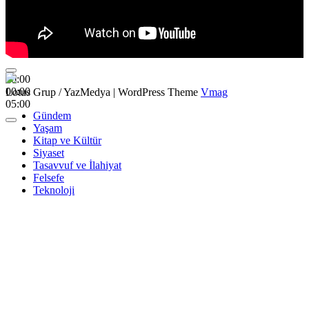
00:00
00:00
Lotus Grup / YazMedya
|
WordPress Theme
Vmag
05:00
Gündem
Yaşam
Kitap ve Kültür
Siyaset
Tasavvuf ve İlahiyat
Felsefe
Teknoloji