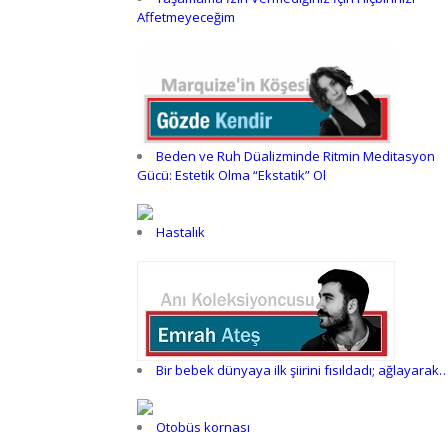
Affetmeyeceğim
Beden ve Ruh Düalizminde Ritmin Meditasyon
Gücü: Estetik Olma “Ekstatik” Ol
Hastalık
Bir bebek dünyaya ilk şiirini fısıldadı; ağlayarak
Otobüs kornası