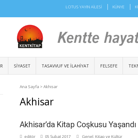
LOTUS YAYIN AİLESİ
KÜNYE
K
ÜR
SIYASET
TASAVVUF VE İLAHIYAT
FELSEFE
TEK
Ana Sayfa
>
Akhisar
Akhisar
Akhisar’da Kitap Coşkusu Yaşandı
editör
05 Şubat 2017
Genel
,
Kitap ve Kültür