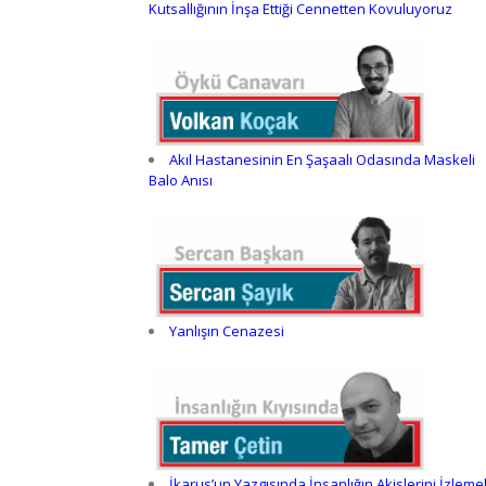
Kutsallığının İnşa Ettiği Cennetten Kovuluyoruz
Akıl Hastanesinin En Şaşaalı Odasında Maskeli
Balo Anısı
Yanlışın Cenazesi
İkarus’un Yazgısında İnsanlığın Akislerini İzleme