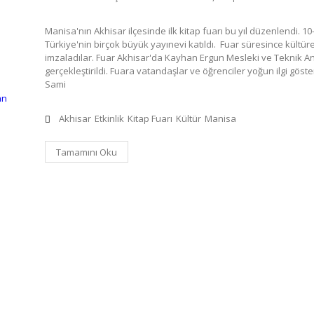
Manisa'nın Akhisar ilçesinde ilk kitap fuarı bu yıl düzenlendi. 10
Türkiye'nin birçok büyük yayınevi katıldı. Fuar süresince kültürel
imzaladılar. Fuar Akhisar'da Kayhan Ergun Mesleki ve Teknik A
gerçekleştirildi. Fuara vatandaşlar ve öğrenciler yoğun ilgi göster
Sami
an
Akhisar
Etkinlik
Kitap Fuarı
Kültür
Manisa
Tamamını Oku