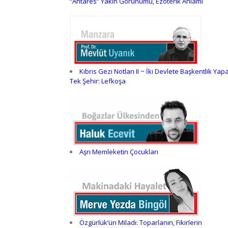
“Antares” Yakın Görünümü, Ezoterik Anlamı
Kıbrıs Gezi Notları II ~ İki Devlete Başkentlik Yap
Tek Şehir: Lefkoşa
Aşrı Memleketin Çocukları
Özgürlük’ün Miladı: Toparlanın, Fikirlerin