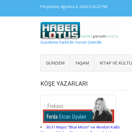
Skip
Perşembe, Ağustos 6, 2026
3:33:23 PM
to
content
Gündeme Farklı Bir Yorum Getirdik
GÜNDEM
YAŞAM
KITAP VE KÜLT
KÖŞE YAZARLARI
30-31 Mayıs “Blue Moon” ve Akrebin Kalbi