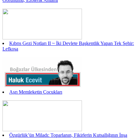
Görünümü, Ezoterik Anlamı
Kıbrıs Gezi Notları II ~ İki Devlete Başkentlik Yapan Tek Şehir:
Lefkoşa
Aşrı Memleketin Çocukları
Özgürlük’ün Miladı: Toparlanın, Fikirlerin Kutsallığının İnşa