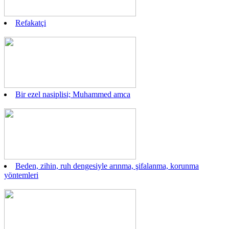
Refakatçi
Bir ezel nasiplisi; Muhammed amca
Beden, zihin, ruh dengesiyle arınma, şifalanma, korunma
yöntemleri