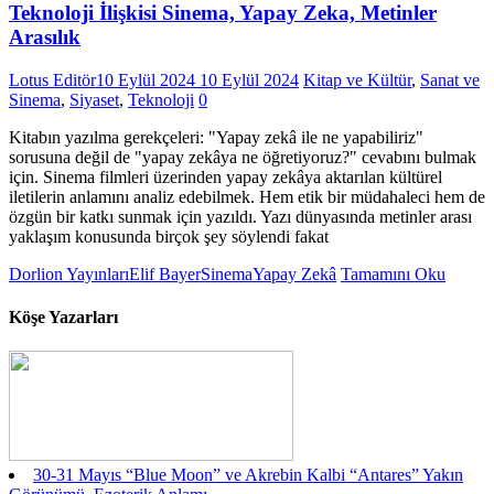
Teknoloji İlişkisi Sinema, Yapay Zeka, Metinler
Arasılık
Lotus Editör
10 Eylül 2024
10 Eylül 2024
Kitap ve Kültür
,
Sanat ve
Sinema
,
Siyaset
,
Teknoloji
0
Kitabın yazılma gerekçeleri: "Yapay zekâ ile ne yapabiliriz"
sorusuna değil de "yapay zekâya ne öğretiyoruz?" cevabını bulmak
için. Sinema filmleri üzerinden yapay zekâya aktarılan kültürel
iletilerin anlamını analiz edebilmek. Hem etik bir müdahaleci hem de
özgün bir katkı sunmak için yazıldı. Yazı dünyasında metinler arası
yaklaşım konusunda birçok şey söylendi fakat
Dorlion Yayınları
Elif Bayer
Sinema
Yapay Zekâ
Tamamını Oku
Köşe Yazarları
30-31 Mayıs “Blue Moon” ve Akrebin Kalbi “Antares” Yakın