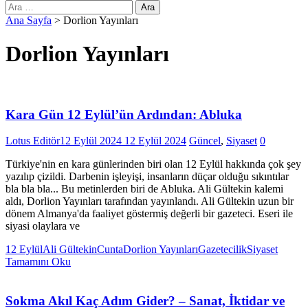
Arama:
Ana Sayfa
>
Dorlion Yayınları
Dorlion Yayınları
Kara Gün 12 Eylül’ün Ardından: Abluka
Lotus Editör
12 Eylül 2024
12 Eylül 2024
Güncel
,
Siyaset
0
Türkiye'nin en kara günlerinden biri olan 12 Eylül hakkında çok şey
yazılıp çizildi. Darbenin işleyişi, insanların düçar olduğu sıkıntılar
bla bla bla... Bu metinlerden biri de Abluka. Ali Gültekin kalemi
aldı, Dorlion Yayınları tarafından yayınlandı. Ali Gültekin uzun bir
dönem Almanya'da faaliyet göstermiş değerli bir gazeteci. Eseri ile
siyasi olaylara ve
12 Eylül
Ali Gültekin
Cunta
Dorlion Yayınları
Gazetecilik
Siyaset
Tamamını Oku
Sokma Akıl Kaç Adım Gider? – Sanat, İktidar ve