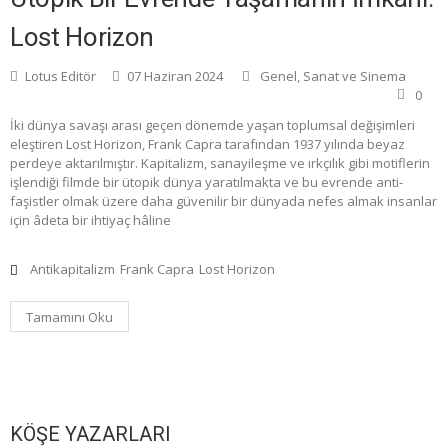
Lost Horizon
Lotus Editör
07 Haziran 2024
Genel
,
Sanat ve Sinema
0
İki dünya savaşı arası geçen dönemde yaşan toplumsal değişimleri
eleştiren Lost Horizon, Frank Capra tarafından 1937 yılında beyaz
perdeye aktarılmıştır. Kapitalizm, sanayileşme ve ırkçılık gibi motiflerin
işlendiği filmde bir ütopik dünya yaratılmakta ve bu evrende anti-
faşistler olmak üzere daha güvenilir bir dünyada nefes almak insanlar
için âdeta bir ihtiyaç hâline
Antikapitalizm
Frank Capra
Lost Horizon
Tamamını Oku
KÖŞE YAZARLARI