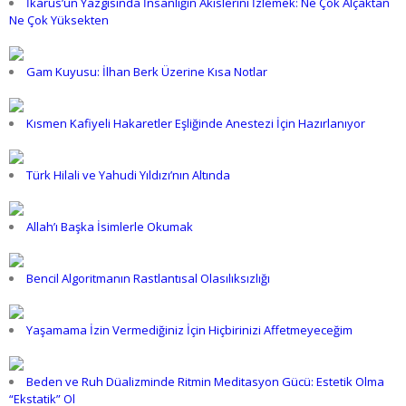
İkarus’un Yazgısında İnsanlığın Akislerini İzlemek: Ne Çok Alçaktan
Ne Çok Yüksekten
Gam Kuyusu: İlhan Berk Üzerine Kısa Notlar
Kısmen Kafiyeli Hakaretler Eşliğinde Anestezi İçin Hazırlanıyor
Türk Hilali ve Yahudi Yıldızı’nın Altında
Allah’ı Başka İsimlerle Okumak
Bencil Algoritmanın Rastlantısal Olasılıksızlığı
Yaşamama İzin Vermediğiniz İçin Hiçbirinizi Affetmeyeceğim
Beden ve Ruh Düalizminde Ritmin Meditasyon Gücü: Estetik Olma
“Ekstatik” Ol