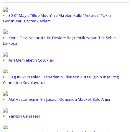
30-31 Mayıs “Blue Moon” ve Akrebin Kalbi “Antares” Yakın
Görünümü, Ezoterik Anlamı
Kıbrıs Gezi Notları II ~ İki Devlete Başkentlik Yapan Tek Şehir:
Lefkoşa
Aşrı Memleketin Çocukları
Özgürlük’ün Miladı: Toparlanın, Fikirlerin Kutsallığının İnşa Ettiği
Cennetten Kovuluyoruz
Akıl Hastanesinin En Şaşaalı Odasında Maskeli Balo Anısı
Yanlışın Cenazesi