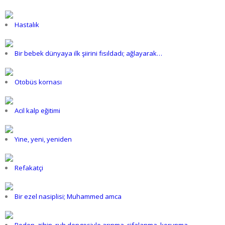
Hastalık
Bir bebek dünyaya ilk şiirini fısıldadı; ağlayarak…
Otobüs kornası
Acil kalp eğitimi
Yine, yeni, yeniden
Refakatçi
Bir ezel nasiplisi; Muhammed amca
Beden, zihin, ruh dengesiyle arınma, şifalanma, korunma