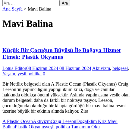
Arama:
Ana Sayfa
>
Mavi Balina
Mavi Balina
Küçük Bir Çocuğun Büyüsü İle Doğaya Hizmet
Etmek: Plastik Okyanus
Lotus Editör
08 Haziran 2024
08 Haziran 2024
Aktivizm
,
belgesel
,
Yaşam
,
yeşil politika
0
Bir Netflix belgeseli olan A Plastic Ocean (Plastik Okyanus) Craig
Leeson’ın yapımcılığını yaptığı iklim krizi, doğa ve canlılar
hakkında oldukça önemi yüksektir. Aslında yapılmasına vesile olan
durum belgeseli daha da farklı bir noktaya taşıyor. Leeson,
çocukluğunda okuduğu bir kitapta gördüğü bir mavi balina resmi
üzerine büyük bir etkinin altında kalıyor. Zira
A Plastic Ocean
Aktivizm
Craig Leeson
Doğa
İklim Krizi
Mavi
Balina
Plastik Okyanus
yeşil politika
Tamamını Oku