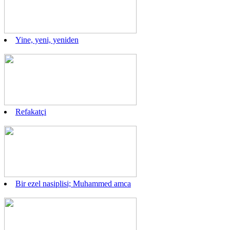
Yine, yeni, yeniden
Refakatçi
Bir ezel nasiplisi; Muhammed amca