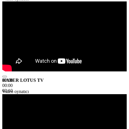
HABER LOTUS TV
00:00
00:00
02:10
Video oynatıcı