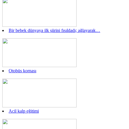
Bir bebek dünyaya ilk şiirini fısıldadı; ağlayarak…
Otobüs kornası
Acil kalp eğitimi