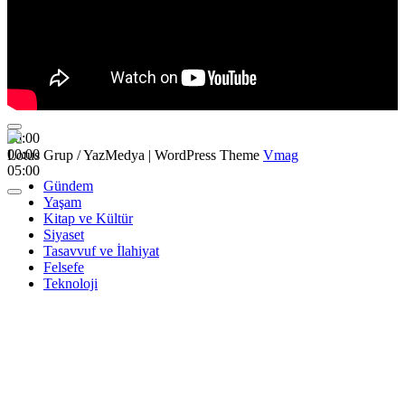
00:00
00:00
Lotus Grup / YazMedya
|
WordPress Theme
Vmag
05:00
Gündem
Yaşam
Kitap ve Kültür
Siyaset
Tasavvuf ve İlahiyat
Felsefe
Teknoloji