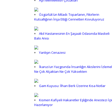
Aşrı Memleketin Çocukları
Özgürlük’ün Miladı: Toparlanın, Fikirlerin
Kutsallığının İnşa Ettiği Cennetten Kovuluyoruz
Akıl Hastanesinin En Şaşaalı Odasında Maskeli
Balo Anısı
Yanlışın Cenazesi
İkarus’un Yazgısında İnsanlığın Akislerini İzleme
Ne Çok Alçaktan Ne Çok Yüksekten
Gam Kuyusu: İlhan Berk Üzerine Kısa Notlar
Kısmen Kafiyeli Hakaretler Eşliğinde Anestezi İçi
Hazırlanıyor