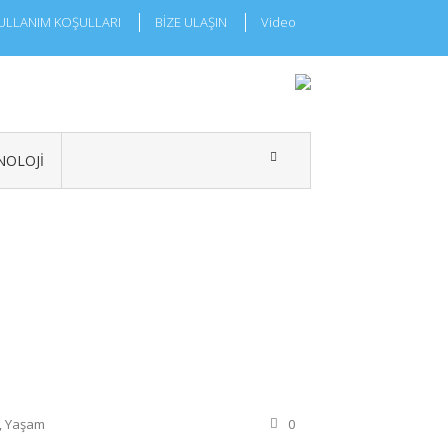
ULLANIM KOŞULLARI
BİZE ULAŞIN
Video
NOLOJI
,
Yaşam
0