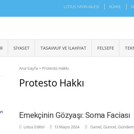
LOTUS YAYIN AİLESİ
KÜNYE
K
ÜR
SIYASET
TASAVVUF VE İLAHIYAT
FELSEFE
TEK
Ana Sayfa
>
Protesto Hakkı
Protesto Hakkı
an
Emekçinin Gözyaşı: Soma Faciası
Lotus Editör
13 Mayıs 2024
Genel
,
Güncel
,
Gündem