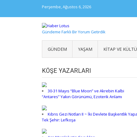
Skip
Perşembe, Ağustos 6, 2026
to
content
Gündeme Farklı Bir Yorum Getirdik
GÜNDEM
YAŞAM
KITAP VE KÜLT
KÖŞE YAZARLARI
30-31 Mayıs “Blue Moon” ve Akrebin Kalbi
“Antares” Yakın Görünümü, Ezoterik Anlamı
Kıbrıs Gezi Notları II ~ İki Devlete Başkentlik Yap
Tek Şehir: Lefkoşa