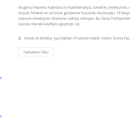
Bugünü hepimiz hatırlarız ki hatırlamalıyız. Emek’in, emekçi’ni
büyük felaket on yıl önce gündeme hüzünle oturmuştu. 13 Mayı
masum emekçinin ölümüne sebep olmuştu. Bu facia Türkiye’deki
kazası olarak kayıtlara geçmişti. Üç
Emek ve Emekçi
İşçi Hakları
Protesto Hakkı
Soma
Soma Faci
Tamamını Oku
k:
n