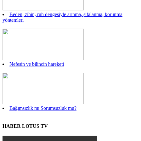
Beden, zihin, ruh dengesiyle arınma, şifalanma, korunma
yöntemleri
Nefesin ve bilincin hareketi
Bağımsızlık mı Sorumsuzluk mu?
HABER LOTUS TV