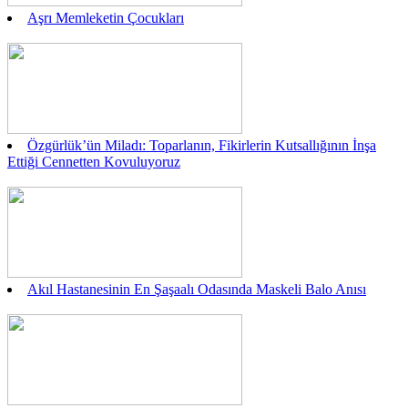
Aşrı Memleketin Çocukları
Özgürlük’ün Miladı: Toparlanın, Fikirlerin Kutsallığının İnşa
Ettiği Cennetten Kovuluyoruz
Akıl Hastanesinin En Şaşaalı Odasında Maskeli Balo Anısı