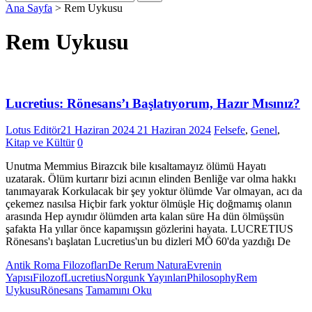
Ana Sayfa
>
Rem Uykusu
Rem Uykusu
Lucretius: Rönesans’ı Başlatıyorum, Hazır Mısınız?
Lotus Editör
21 Haziran 2024
21 Haziran 2024
Felsefe
,
Genel
,
Kitap ve Kültür
0
Unutma Memmius Birazcık bile kısaltamayız ölümü Hayatı
uzatarak. Ölüm kurtarır bizi acının elinden Benliğe var olma hakkı
tanımayarak Korkulacak bir şey yoktur ölümde Var olmayan, acı da
çekemez nasılsa Hiçbir fark yoktur ölmüşle Hiç doğmamış olanın
arasında Hep aynıdır ölümden arta kalan süre Ha dün ölmüşsün
şafakta Ha yıllar önce kapamışsın gözlerini hayata. LUCRETIUS
Rönesans'ı başlatan Lucretius'un bu dizleri MÖ 60'da yazdığı De
Antik Roma Filozofları
De Rerum Natura
Evrenin
Yapısı
Filozof
Lucretius
Norgunk Yayınları
Philosophy
Rem
Uykusu
Rönesans
Tamamını Oku