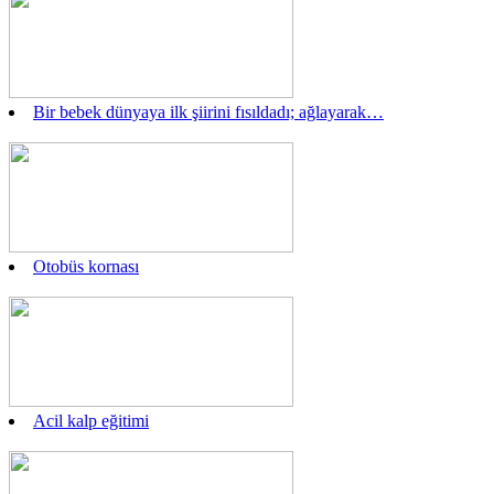
Bir bebek dünyaya ilk şiirini fısıldadı; ağlayarak…
Otobüs kornası
Acil kalp eğitimi