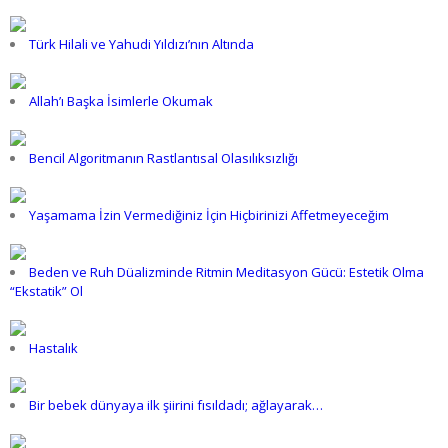
Türk Hilali ve Yahudi Yıldızı’nın Altında
Allah’ı Başka İsimlerle Okumak
Bencil Algoritmanın Rastlantısal Olasılıksızlığı
Yaşamama İzin Vermediğiniz İçin Hiçbirinizi Affetmeyeceğim
Beden ve Ruh Düalizminde Ritmin Meditasyon Gücü: Estetik Olma
“Ekstatik” Ol
Hastalık
Bir bebek dünyaya ilk şiirini fısıldadı; ağlayarak…