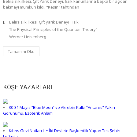
Belirsizlik ilkesi, Çift Yarık Deneyi, fizik kanunlarına başka bir açıdan
bakmayı mümkün kıldı. "Kesin" tahtından
Belirsizlik İlkesi
Çift yarık Deneyi
Fizik
The Physical Principles of the Quantum Theory"
Werner Heisenberg
Tamamını Oku
KÖŞE YAZARLARI
30-31 Mayıs “Blue Moon” ve Akrebin Kalbi “Antares” Yakın
Görünümü, Ezoterik Anlamı
Kıbrıs Gezi Notları II ~ İki Devlete Başkentlik Yapan Tek Şehir:
Lefkoşa