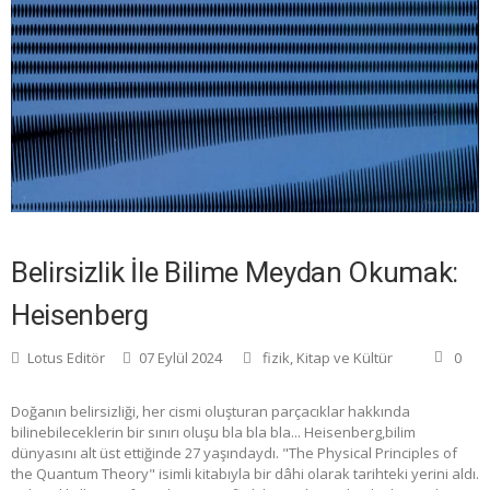
Belirsizlik İle Bilime Meydan Okumak:
Heisenberg
Lotus Editör
07 Eylül 2024
fizik
,
Kitap ve Kültür
0
Doğanın belirsizliği, her cismi oluşturan parçacıklar hakkında
bilinebileceklerin bir sınırı oluşu bla bla bla... Heisenberg,bilim
dünyasını alt üst ettiğinde 27 yaşındaydı. "The Physical Principles of
the Quantum Theory" isimli kitabıyla bir dâhi olarak tarihteki yerini aldı.