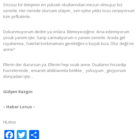
Sözsüz bir iletişimin en yüksek okullarından mezun olmuşuz biz
seninle. Her nerede olursam olayım , sen içime yıldız tozu serpiyorsun
tüm şefkatinle.
Dokunmuyorum dedim ya onlara. Bitmeyeceğine ikna edemiyorum
çocuk yanımı işte. Sarıp sarmalıyorum o yanımı seninle. Arada gel
rüyalarıma , hatırlat korkmaması gerektiğini o küçük kıza. Olur değil mi
anne?
Ellerin der durursun ya. Ellerim hep sıcak anne. Dualarını hissedip
hücrelerimde , emanet aldıklarımla birlikte , yolcuyum , geçiyorum
dünyadan işte…
Gülşen Kazgın
– Haber Lotus –
HLotus
Facebook
Twitter
Share