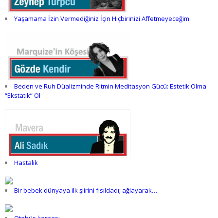
Yaşamama İzin Vermediğiniz İçin Hiçbirinizi Affetmeyeceğim
Beden ve Ruh Düalizminde Ritmin Meditasyon Gücü: Estetik Olma
“Ekstatik” Ol
Hastalık
Bir bebek dünyaya ilk şiirini fısıldadı; ağlayarak…
Otobüs kornası