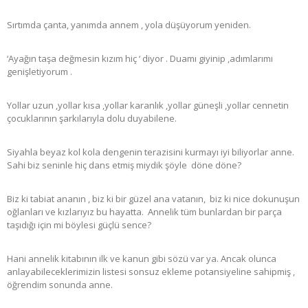
Sırtımda çanta, yanımda annem , yola düşüyorum yeniden.
‘Ayağın taşa değmesin kızım hiç ‘ diyor . Duamı giyinip ,adımlarımı
genişletiyorum .
Yollar uzun ,yollar kısa ,yollar karanlık ,yollar güneşli ,yollar cennetin
çocuklarının şarkılarıyla dolu duyabilene.
Siyahla beyaz kol kola dengenin terazisini kurmayı iyi biliyorlar anne.
Sahi biz seninle hiç dans etmiş miydik şöyle döne döne?
Biz ki tabiat ananın , biz ki bir güzel ana vatanın, biz ki nice dokunuşun
oğlanları ve kızlarıyız bu hayatta. Annelik tüm bunlardan bir parça
taşıdığı için mi böylesi güçlü sence?
Hani annelik kitabının ilk ve kanun gibi sözü var ya. Ancak olunca
anlayabileceklerimizin listesi sonsuz ekleme potansiyeline sahipmiş ,
öğrendim sonunda anne.