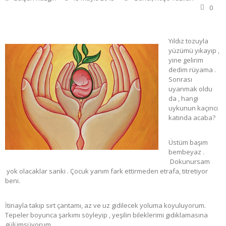
0
Yıldız tozuyla
yüzümü yıkayıp ,
yine gelirim
dedim rüyama .
Sonrası
uyanmak oldu
da , hangi
uykunun kaçıncı
katında acaba?
Üstüm başım
bembeyaz .
Dokunursam
yok olacaklar sanki . Çocuk yanım fark ettirmeden etrafa, titretiyor
beni.
İtinayla takıp sırt çantamı, az ve uz gidilecek yoluma koyuluyorum.
Tepeler boyunca şarkımı söyleyip , yeşilin bileklerimi gıdıklamasına
gülümsüyorum.