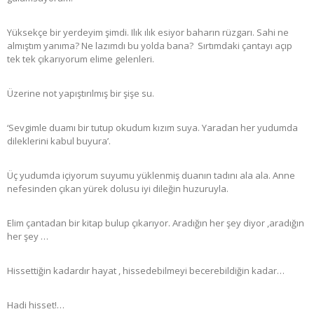
Yüksekçe bir yerdeyim şimdi. Ilık ılık esiyor baharın rüzgarı. Sahi ne
almıştım yanıma? Ne lazımdı bu yolda bana? Sırtımdaki çantayı açıp
tek tek çıkarıyorum elime gelenleri.
Üzerine not yapıştırılmış bir şişe su.
‘Sevgimle duamı bir tutup okudum kızım suya. Yaradan her yudumda
dileklerini kabul buyura’.
Üç yudumda içiyorum suyumu yüklenmiş duanın tadını ala ala. Anne
nefesinden çıkan yürek dolusu iyi dileğin huzuruyla.
Elim çantadan bir kitap bulup çıkarıyor. Aradığın her şey diyor ,aradığın
her şey …
Hissettiğin kadardır hayat , hissedebilmeyi becerebildiğin kadar…
Hadi hisset!…