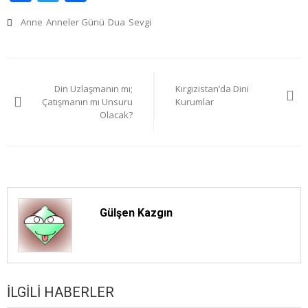
Anne
Anneler Günü
Dua
Sevgi
Yazı
Din Uzlaşmanın mı;
Kırgızistan’da Dini
gezinmesi
Çatışmanın mı Unsuru
Kurumlar
Olacak?
Gülşen Kazgın
İLGILI HABERLER