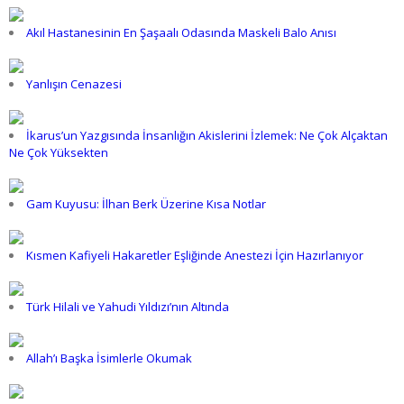
Akıl Hastanesinin En Şaşaalı Odasında Maskeli Balo Anısı
Yanlışın Cenazesi
İkarus’un Yazgısında İnsanlığın Akislerini İzlemek: Ne Çok Alçaktan
Ne Çok Yüksekten
Gam Kuyusu: İlhan Berk Üzerine Kısa Notlar
Kısmen Kafiyeli Hakaretler Eşliğinde Anestezi İçin Hazırlanıyor
Türk Hilali ve Yahudi Yıldızı’nın Altında
Allah’ı Başka İsimlerle Okumak