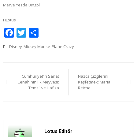
Merve Yezda Bingöl
HLotus
Facebook
Twitter
Share
Disney
Mickey Mouse
Plane Crazy
Yazı
Cumhuriyet’in Sanat
Nazca Çizgilerini
gezinmesi
Cenahının İlk Meyvesi:
Keşfetmek: Maria
Temsil ve Hafıza
Reiche
Lotus Editör