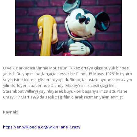
O ve kız arkadaşı Minnie Mouse’un ilk kez ortaya çıkışı büyük bir ses
getirdi. Bu yapım, başlangıçta sessiz bir filmdi. 15 Mayıs 1928’de tiyatro
seyircisine bir test gösterimi yapıldı. Birkaç talihsiz olaydan sonra aynı
yılın ilerleyen saatlerinde Disney, Mickey’nin ilk sesli çizgi filmi
Steamboat Willie’yi yayınlayarak büyük bir başarıya imza attı. Plane
Crazy, 17 Mart 1929’da sesli çizgi film olarak resmen yayınlanmıştı.
Kaynak:
https://en.wikipedia.org/wiki/Plane_Crazy