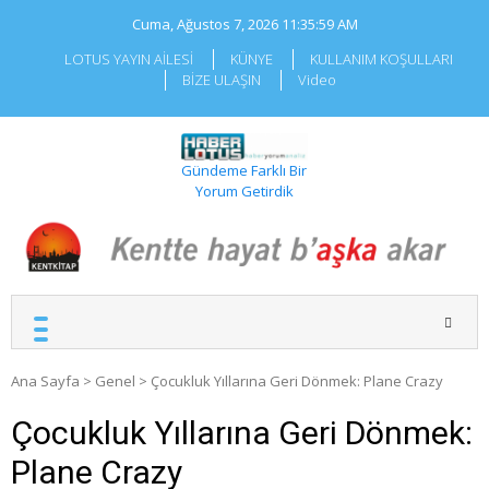
Skip
Cuma, Ağustos 7, 2026
11:36:00 AM
to
content
LOTUS YAYIN AİLESİ
KÜNYE
KULLANIM KOŞULLARI
BİZE ULAŞIN
Video
Gündeme Farklı Bir
Yorum Getirdik
Ana Sayfa
>
Genel
>
Çocukluk Yıllarına Geri Dönmek: Plane Crazy
Çocukluk Yıllarına Geri Dönmek:
Plane Crazy