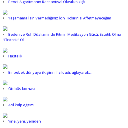
Bencil Algoritmanın Rastlantısal Olasılıksızlığı
Yaşamama İzin Vermediğiniz İçin Hiçbirinizi Affetmeyeceğim
Beden ve Ruh Düalizminde Ritmin Meditasyon Gücü: Estetik Olma
“Ekstatik” Ol
Hastalık
Bir bebek dünyaya ilk şiirini fısıldadı; ağlayarak…
Otobüs kornası
Acil kalp eğitimi
Yine, yeni, yeniden