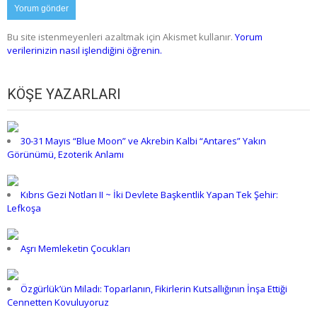
Bu site istenmeyenleri azaltmak için Akismet kullanır.
Yorum
verilerinizin nasıl işlendiğini öğrenin.
KÖŞE YAZARLARI
30-31 Mayıs “Blue Moon” ve Akrebin Kalbi “Antares” Yakın
Görünümü, Ezoterik Anlamı
Kıbrıs Gezi Notları II ~ İki Devlete Başkentlik Yapan Tek Şehir:
Lefkoşa
Aşrı Memleketin Çocukları
Özgürlük’ün Miladı: Toparlanın, Fikirlerin Kutsallığının İnşa Ettiği
Cennetten Kovuluyoruz