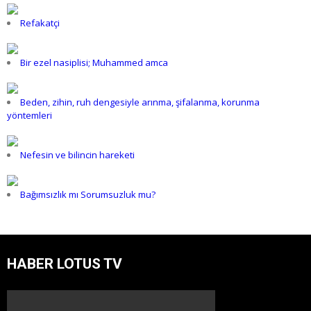
Refakatçi
Bir ezel nasiplisi; Muhammed amca
Beden, zihin, ruh dengesiyle arınma, şifalanma, korunma
yöntemleri
Nefesin ve bilincin hareketi
Bağımsızlık mı Sorumsuzluk mu?
HABER LOTUS TV