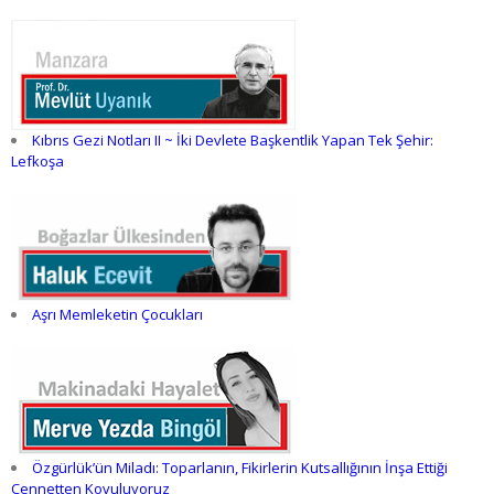
Kıbrıs Gezi Notları II ~ İki Devlete Başkentlik Yapan Tek Şehir:
Lefkoşa
Aşrı Memleketin Çocukları
Özgürlük’ün Miladı: Toparlanın, Fikirlerin Kutsallığının İnşa Ettiği
Cennetten Kovuluyoruz