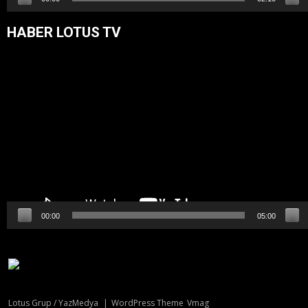
HABER LOTUS TV
Video
oynatıcı
00:00
05:00
Lotus Grup / YazMedya
|
WordPress Theme
Vmag