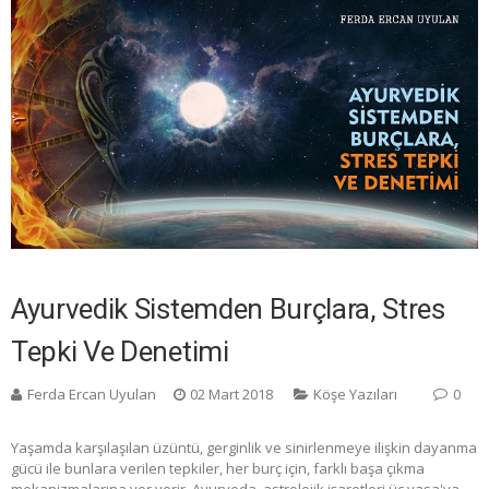
Ayurvedik Sistemden Burçlara, Stres
Tepki Ve Denetimi
Ferda Ercan Uyulan
02 Mart 2018
Köşe Yazıları
0
Yaşamda karşılaşılan üzüntü, gerginlik ve sinirlenmeye ilişkin dayanma
gücü ile bunlara verilen tepkiler, her burç için, farklı başa çıkma
mekanizmalarına yer verir. Ayurveda, astrolojik işaretleri üç yasa'ya