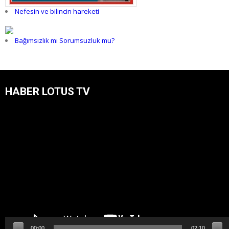
Nefesin ve bilincin hareketi
Bağımsızlık mı Sorumsuzluk mu?
HABER LOTUS TV
Video
oynatıcı
00:00
02:10