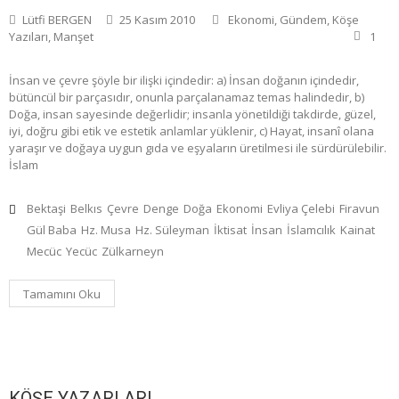
Lütfi BERGEN
25 Kasım 2010
Ekonomi
,
Gündem
,
Köşe
Yazıları
,
Manşet
1
İnsan ve çevre şöyle bir ilişki içindedir: a) İnsan doğanın içindedir,
bütüncül bir parçasıdır, onunla parçalanamaz temas halindedir, b)
Doğa, insan sayesinde değerlidir; insanla yönetildiği takdirde, güzel,
iyi, doğru gibi etik ve estetik anlamlar yüklenir, c) Hayat, insanî olana
yaraşır ve doğaya uygun gıda ve eşyaların üretilmesi ile sürdürülebilir.
İslam
Bektaşi
Belkıs
Çevre
Denge
Doğa
Ekonomi
Evliya Çelebi
Firavun
Gül Baba
Hz. Musa
Hz. Süleyman
İktisat
İnsan
İslamcılık
Kainat
Mecüc
Yecüc
Zülkarneyn
Tamamını Oku
KÖŞE YAZARLARI