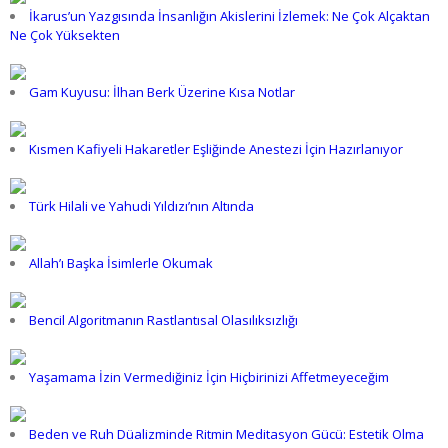
İkarus’un Yazgısında İnsanlığın Akislerini İzlemek: Ne Çok Alçaktan
Ne Çok Yüksekten
Gam Kuyusu: İlhan Berk Üzerine Kısa Notlar
Kısmen Kafiyeli Hakaretler Eşliğinde Anestezi İçin Hazırlanıyor
Türk Hilali ve Yahudi Yıldızı’nın Altında
Allah’ı Başka İsimlerle Okumak
Bencil Algoritmanın Rastlantısal Olasılıksızlığı
Yaşamama İzin Vermediğiniz İçin Hiçbirinizi Affetmeyeceğim
Beden ve Ruh Düalizminde Ritmin Meditasyon Gücü: Estetik Olma