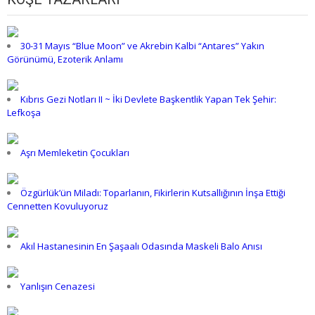
30-31 Mayıs “Blue Moon” ve Akrebin Kalbi “Antares” Yakın
Görünümü, Ezoterik Anlamı
Kıbrıs Gezi Notları II ~ İki Devlete Başkentlik Yapan Tek Şehir:
Lefkoşa
Aşrı Memleketin Çocukları
Özgürlük’ün Miladı: Toparlanın, Fikirlerin Kutsallığının İnşa Ettiği
Cennetten Kovuluyoruz
Akıl Hastanesinin En Şaşaalı Odasında Maskeli Balo Anısı
Yanlışın Cenazesi