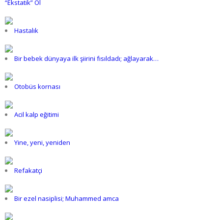
“Ekstatik” Ol
Hastalık
Bir bebek dünyaya ilk şiirini fısıldadı; ağlayarak…
Otobüs kornası
Acil kalp eğitimi
Yine, yeni, yeniden
Refakatçi
Bir ezel nasiplisi; Muhammed amca