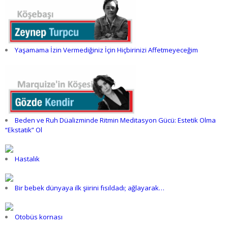
Yaşamama İzin Vermediğiniz İçin Hiçbirinizi Affetmeyeceğim
Beden ve Ruh Düalizminde Ritmin Meditasyon Gücü: Estetik Olma
“Ekstatik” Ol
Hastalık
Bir bebek dünyaya ilk şiirini fısıldadı; ağlayarak…
Otobüs kornası