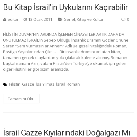
Bu Kitap İsrail’in Uykularını Kaçırabilir
editör
13 Ocak 2011
Genel
,
Kitap ve Kültür
0
FİLİSTİN DUVARI’NIN ARDINDA İŞLENEN CİNAYETLER ARTIK DAHA DA
UNUTULMAZ İSRAİL’in Sebep Olduğu İnsanlık Dramını Gözler Önüne
Seren “Seni Vurmasınlar Annem” Adlı Belgesel Niteliğindeki Roman,
Postiga Yayınları’ndan Çıktı… Bir insanlık dramını anlatan kitap,
tamamen gerçek olaylardan yola çıkılarak kaleme alınmış. Romanın
başkahramanı Aziz, vatanı Filistin’den Türkiye’ye okumak için gelen
diğer Filistinliler gibi bizim aramızda,
Filistin
Gazze
İsa Yılmaz
İsrail
Roman
Tamamını Oku
İsrail Gazze Kıyılarındaki Doğalgazı Mı