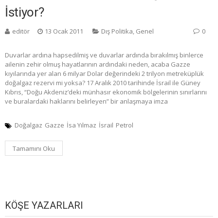
İstiyor?
editör
13 Ocak 2011
Dış Politika
,
Genel
0
Duvarlar ardına hapsedilmiş ve duvarlar ardında bırakılmış binlerce
ailenin zehir olmuş hayatlarının ardındaki neden, acaba Gazze
kıyılarında yer alan 6 milyar Dolar değerindeki 2 trilyon metreküplük
doğalgaz rezervi mi yoksa? 17 Aralık 2010 tarihinde İsrail ile Güney
Kıbrıs, “Doğu Akdeniz’deki münhasır ekonomik bölgelerinin sınırlarını
ve buralardaki haklarını belirleyen” bir anlaşmaya imza
Doğalgaz
Gazze
İsa Yılmaz
İsrail
Petrol
Tamamını Oku
KÖŞE YAZARLARI