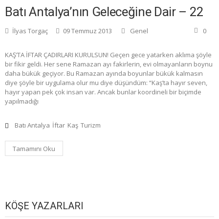
Batı Antalya’nın Geleceğine Dair – 22
İlyas Torgaç
09 Temmuz 2013
Genel
0
KAŞ’TA İFTAR ÇADIRLARI KURULSUN! Geçen gece yatarken aklıma şöyle
bir fikir geldi. Her sene Ramazan ayı fakirlerin, evi olmayanların boynu
daha bükük geçiyor. Bu Ramazan ayında boyunlar bükük kalmasın
diye şöyle bir uygulama olur mu diye düşündüm: “Kaş’ta hayır seven,
hayır yapan pek çok insan var. Ancak bunlar koordineli bir biçimde
yapılmadığı
Batı Antalya
İftar
Kaş
Turizm
Tamamını Oku
KÖŞE YAZARLARI