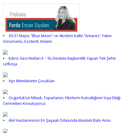
30-31 Mayıs “Blue Moon” ve Akrebin Kalbi “Antares” Yakın
Görünümü, Ezoterik Anlamı
Kıbrıs Gezi Notları II ~ İki Devlete Başkentlik Yapan Tek Şehir:
Lefkoşa
Aşrı Memleketin Çocukları
Özgürlük’ün Miladı: Toparlanın, Fikirlerin Kutsallığının İnşa Ettiği
Cennetten Kovuluyoruz
Akıl Hastanesinin En Şaşaalı Odasında Maskeli Balo Anısı