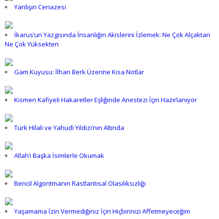
Yanlışın Cenazesi
İkarus’un Yazgısında İnsanlığın Akislerini İzlemek: Ne Çok Alçaktan
Ne Çok Yüksekten
Gam Kuyusu: İlhan Berk Üzerine Kısa Notlar
Kısmen Kafiyeli Hakaretler Eşliğinde Anestezi İçin Hazırlanıyor
Türk Hilali ve Yahudi Yıldızı’nın Altında
Allah’ı Başka İsimlerle Okumak
Bencil Algoritmanın Rastlantısal Olasılıksızlığı
Yaşamama İzin Vermediğiniz İçin Hiçbirinizi Affetmeyeceğim