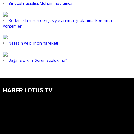
Bir ezel nasiplisi; Muhammed amca
Beden, zihin, ruh dengesiyle arınma, şifalanma, korunma
yöntemleri
Nefesin ve bilincin hareketi
Bağımsızlık mı Sorumsuzluk mu?
HABER LOTUS TV
Video
oynatıcı