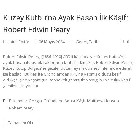
Kuzey Kutbu’na Ayak Basan İlk Kâşif:
Robert Edwin Peary
Lotus Editör
06 Mayıs 2024
Genel
,
Tarih
0
Robert Edwin Peary, [1856-1920] ABD’li kâşif olarak Kuzey Kutbu’na
ayak basan ilk kişi olarak bilinen tarihî bir kimliktir. Robert Edwin Peary,
Kuzey Kutup Bölgesi’ne geziler düzenleyerek deneyimler elde ederek
işe başladı. Bu keşifte Gröndlan’dan KKB’na yapmış olduğu keşif
oldukça işine yaşamıştır. Roosevelt gemisi ile yaptığı bu yolculuk keşif
gemileri için yapılan
Eskimolar
Gezgin
Gröndland Adası
Kâşif
Matthew Henson
Robert Peary
Tamamını Oku