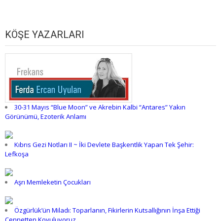
KÖŞE YAZARLARI
30-31 Mayıs “Blue Moon” ve Akrebin Kalbi “Antares” Yakın
Görünümü, Ezoterik Anlamı
Kıbrıs Gezi Notları II ~ İki Devlete Başkentlik Yapan Tek Şehir:
Lefkoşa
Aşrı Memleketin Çocukları
Özgürlük’ün Miladı: Toparlanın, Fikirlerin Kutsallığının İnşa Ettiği
Cennetten Kovuluyoruz