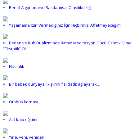
Bencil Algoritmanın Rastlantısal Olasılıksızlığı
Yaşamama İzin Vermediğiniz İçin Hiçbirinizi Affetmeyeceğim
Beden ve Ruh Düalizminde Ritmin Meditasyon Gücü: Estetik Olma
“Ekstatik” Ol
Hastalık
Bir bebek dünyaya ilk şiirini fısıldadı; ağlayarak…
Otobüs kornası
Acil kalp eğitimi
Yine, yeni, yeniden