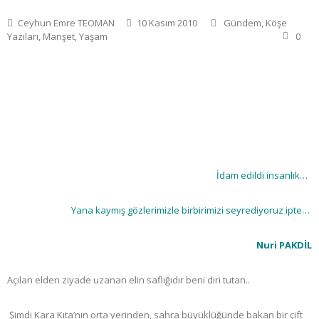
Ceyhun Emre TEOMAN
10 Kasım 2010
Gündem
,
Köşe
Yazıları
,
Manşet
,
Yaşam
0
İdam edildi insanlık…
Yana kaymış gözlerimizle birbirimizi seyrediyoruz ipte…
Nuri PAKDİL
Açılan elden ziyade uzanan elin saflığıdır beni diri tutan..
Şimdi Kara Kıta’nın orta yerinden, sahra büyüklüğünde bakan bir çift