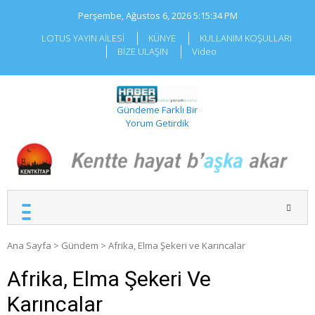
Skip
Perşembe, Ağustos 6, 2026
5:15:35 PM
to
content
LOTUS YAYIN AİLESİ
KÜNYE
KULLANIM KOŞULLARI
BİZE ULAŞIN
Video
Gündeme Farklı Bir
Yorum Getirdik
Ana Sayfa
>
Gündem
>
Afrika, Elma Şekeri ve Karıncalar
Afrika, Elma Şekeri Ve
Karıncalar