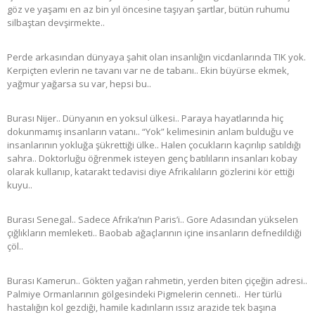
göz ve yaşamı en az bin yıl öncesine taşıyan şartlar, bütün ruhumu
silbaştan devşirmekte..
Perde arkasından dünyaya şahit olan insanlığın vicdanlarında TIK yok.
Kerpiçten evlerin ne tavanı var ne de tabanı.. Ekin büyürse ekmek,
yağmur yağarsa su var, hepsi bu..
Burası Nijer.. Dünyanın en yoksul ülkesi.. Paraya hayatlarında hiç
dokunmamış insanların vatanı.. “Yok” kelimesinin anlam bulduğu ve
insanlarının yokluğa şükrettiği ülke.. Halen çocukların kaçırılıp satıldığı
sahra.. Doktorluğu öğrenmek isteyen genç batılıların insanları kobay
olarak kullanıp, katarakt tedavisi diye Afrikalıların gözlerini kör ettiği
kuyu..
Burası Senegal.. Sadece Afrika’nın Paris’i.. Gore Adasından yükselen
çığlıkların memleketi.. Baobab ağaçlarının içine insanların defnedildiği
çöl..
Burası Kamerun.. Gökten yağan rahmetin, yerden biten çiçeğin adresi..
Palmiye Ormanlarının gölgesindeki Pigmelerin cenneti.. Her türlü
hastalığın kol gezdiği, hamile kadınların ıssız arazide tek başına