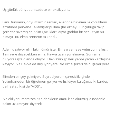
Üç günlük dünyadan sadece bir eksik yani..
Fani Dünyanın, doyumsuz insanları, ellerinde bir elma ile çocukların
etrafında pervane.. Allamışlar pullamışlar elmayı.. Bir çubuğa takıp
şerbetle sıvamışlar.. “Alın Çocuklar!” diyor gaddar bir ses.. Yiyin bu
elmayı.. Bu elma cennetin ta kendi..
Adem uzatıyor elini lakin ömür işte.. Elmayı yemeye yetmiyor nefesi..
Tam yere düşecekken elma, Havva uzanıyor elmaya.. Sonra ne
oluyorsa işte o anda oluyor.. Havva’nın gözleri yerde yatan kardeşine
kayıyor.. Ve Havva da düşüyor yere.. Ve elma şekeri de düşüyor yere..
Elimden bir şey gelmiyor.. Seyrediyorum çaresizlik içinde..
Yetimhaneden bir öğretmen geliyor ve fısıldıyor kulağıma: İki kardeş
de hasta.. İkisi de “AIDS”..
Ve ekliyor umarsızca: “Kelebeklerin ömrü kısa olurmuş, o nedenle
sakın üzülmeyin” diyerek..