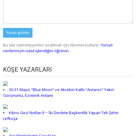
Bu site istenmeyenleri azaltmak için Akismet kullanır.
Yorum
verilerinizin nasıl işlendiğini öğrenin.
KÖŞE YAZARLARI
30-31 Mayıs “Blue Moon” ve Akrebin Kalbi “Antares” Yakın
Görünümü, Ezoterik Anlamı
Kıbrıs Gezi Notları II ~ İki Devlete Başkentlik Yapan Tek Şehir:
Lefkoşa
Aşrı Memleketin Çocukları