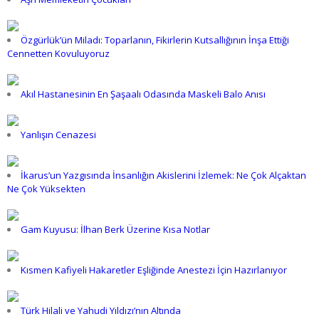
Özgürlük’ün Miladı: Toparlanın, Fikirlerin Kutsallığının İnşa Ettiği
Cennetten Kovuluyoruz
Akıl Hastanesinin En Şaşaalı Odasında Maskeli Balo Anısı
Yanlışın Cenazesi
İkarus’un Yazgısında İnsanlığın Akislerini İzlemek: Ne Çok Alçaktan
Ne Çok Yüksekten
Gam Kuyusu: İlhan Berk Üzerine Kısa Notlar
Kısmen Kafiyeli Hakaretler Eşliğinde Anestezi İçin Hazırlanıyor
Türk Hilali ve Yahudi Yıldızı’nın Altında