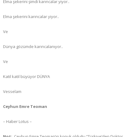
Elma şekerini şimdi karıncalar yiyor..
Elma şekerini karıncalar yiyor..
Ve
Dünya gözümde karıncalanıyor..
Ve
Katil katil büyüyor DÜNYA
Vesselam
Ceyhun Emre Teoman
– Haber Lotus –
Not:
Ceyhun Emre Teoman’ın konuk olduğu “Türkiye’den Doktor