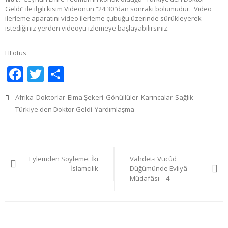
Geldi” ile ilgili kısım Videonun “24:30″dan sonraki bölümüdür. Video
ilerleme aparatını video ilerleme çubuğu üzerinde sürükleyerek
istediğiniz yerden videoyu izlemeye başlayabilirsiniz.
HLotus
Facebook
Twitter
Share
Afrika
Doktorlar
Elma Şekeri
Gönüllüler
Karıncalar
Sağlık
Türkiye'den Doktor Geldi
Yardımlaşma
Yazı
Eylemden Söyleme: İki
Vahdet-i Vücûd
gezinmesi
İslamcılık
Düğümünde Evliyâ
Müdafâsı – 4