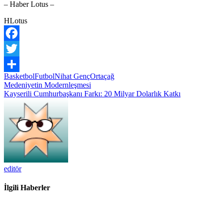
– Haber Lotus –
HLotus
Facebook
Twitter
Basketbol
Futbol
Nihat Genç
Ortaçağ
Share
Yazı
Medeniyetin Modernleşmesi
Kayserili Cumhurbaşkanı Farkı: 20 Milyar Dolarlık Katkı
gezinmesi
editör
İlgili Haberler