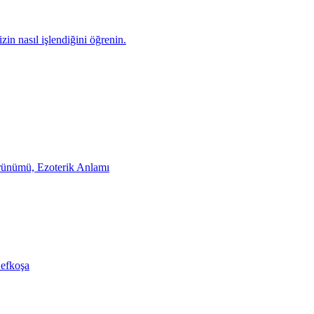
zin nasıl işlendiğini öğrenin.
rünümü, Ezoterik Anlamı
Lefkoşa