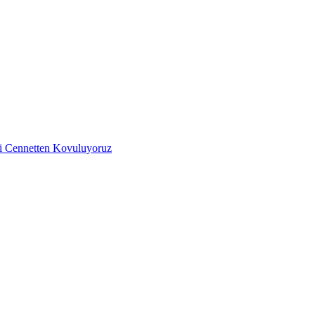
iği Cennetten Kovuluyoruz