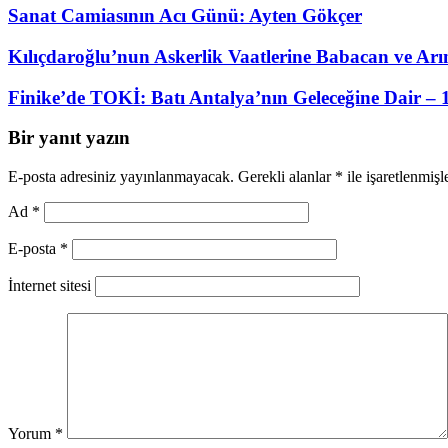
Sanat Camiasının Acı Günü: Ayten Gökçer
Kılıçdaroğlu’nun Askerlik Vaatlerine Babacan ve Arın
Finike’de TOKİ: Batı Antalya’nın Geleceğine Dair – 
Bir yanıt yazın
E-posta adresiniz yayınlanmayacak.
Gerekli alanlar
*
ile işaretlenmişl
Ad
*
E-posta
*
İnternet sitesi
Yorum
*