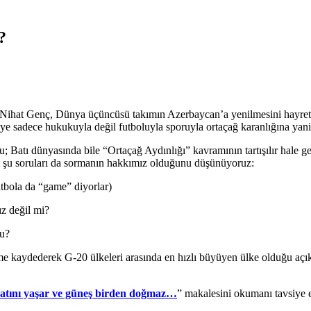
?
ihat Genç, Dünya üçüncüsü takımın Azerbaycan’a yenilmesini hayretle 
 sadece hukukuyla değil futboluyla sporuyla ortaçağ karanlığına yani İ
ğu; Batı dünyasında bile “Ortaçağ Aydınlığı” kavramının tartışılır hale 
kat şu soruları da sormanın hakkımız olduğunu düşünüyoruz:
utbola da “game” diyorlar)
ız değil mi?
mu?
me kaydederek G-20 ülkeleri arasında en hızlı büyüyen ülke olduğu aç
yatını yaşar ve güneş birden doğmaz…
” makalesini okumanı tavsiye e