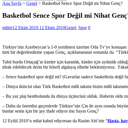
Ana Sayfa
>
Genel
>
Basketbol Sence Spor Değil mi Nihat Genç?
Basketbol Sence Spor Değil mi Nihat Genç
editör
12 Ekim 2010
12 Ekim 2010
Genel
,
Spor
0
Türkiye’nin Azerbeycan’a 1-0 yenilmesi üzerine Oda Tv’ye konuşan N
türü bir değerlendirme yapan Genç, açıklamasının sonunda da “Türkiye
Tabii burda Ortaçağ’ın kimler için karanlık, kimler için aydınlık oldu
idrak edebilecek derin bir felsefi algılayış elbette beklemiyoruz. Fa
– Sence basketbol spor değil mi? (Gavurlar sadece basketbola değil f
– Dünya ikincisi olan Türk Basketbol milli takımı bizim milli takımım
– Bu yaz plaj hentbolunda da dünya üçüncüsü olduk. Haberin oldu 
– Daha da önemlisi geçenlerde Türkiye’nin Çin ile aynı oranda büyü
bunlar senin için bir şey ifade ediyor mu Sayın Genç?
12 Eylül 2010’u milat kabul ediyorsan da Rasim Abi’nin “
Hasta, ha