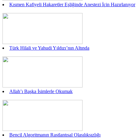
Kısmen Kafiyeli Hakaretler Eşliğinde Anestezi İçin Hazırlanıyor
Türk Hilali ve Yahudi Yıldızı’nın Altında
Allah’ı Başka İsimlerle Okumak
Bencil Algoritmanın Rastlantısal Olasılıksızlığı