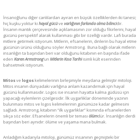
İnsanoğlunu diğer canlılardan ayıran en büyük özelliklerden iki tanesi;
hiç kuşku yoktur ki
hayal gücü
ve
varlığının farkında olma bilinci
dir.
İnsanın mantık çerçevesinde açıklamasının zor olduğu fikirlerini, hayal
gücünü perspektif alarak kullanması gibi bir özelliği vardır. Lafı burada
mitlere getirmek istiyorum. Mitlerin, efsanelerin, dinlerin bu hayal etme
gücünün ürünü olduğunu söyler Armstrong. Buna bağlı olarak mitlerin
insanlığın ta başından beri var olduğunu kitabının en başında ifade
eden
Karen Armstrong
’un
Mitlerin Kısa Tarihi
isimli kült eserinden
bahsetmek istiyorum.
Mitos
ve
logos
kelimelerinin birleşimiyle meydana gelmiştir mitoloji.
Mitos insanın dünyadaki varlığına anlam kazandırmak için hayal
gücünü kullanmasıdır. Logos ise insanın hayatta kalma güdüsü için
yapacağı eylemlerin çizelgesidir. İlk uygarlıklar döneminde yazının
bulunması mitos ve logos kelimelerinin günümüze kadar gelmesini
sağladı. Armstrong, kitabının “ilk uygarlıklar” kısmında efsanelerden
sıkça söz eder. Efsanelerin önemli bir teması
ölüm
dür. İnsanlığın derdi
başından beri aynıdır: ölüme ve yaşama mana bulmak.
Anladığım kadarıyla mitoloji, günümüz insanının geçmişteki bir