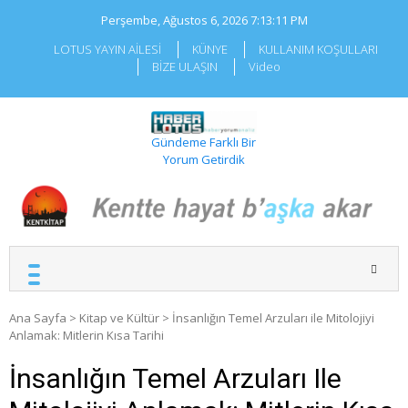
Skip
Perşembe, Ağustos 6, 2026
7:13:12 PM
to
content
LOTUS YAYIN AİLESİ
KÜNYE
KULLANIM KOŞULLARI
BİZE ULAŞIN
Video
Gündeme Farklı Bir
Yorum Getirdik
Ana Sayfa
>
Kitap ve Kültür
>
İnsanlığın Temel Arzuları ile Mitolojiyi
Anlamak: Mitlerin Kısa Tarihi
İnsanlığın Temel Arzuları Ile