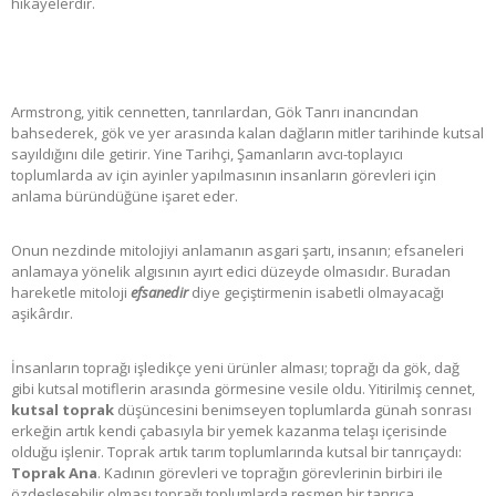
hikâyelerdir.
Armstrong, yitik cennetten, tanrılardan, Gök Tanrı inancından
bahsederek, gök ve yer arasında kalan dağların mitler tarihinde kutsal
sayıldığını dile getirir. Yine Tarihçi, Şamanların avcı-toplayıcı
toplumlarda av için ayinler yapılmasının insanların görevleri için
anlama büründüğüne işaret eder.
Onun nezdinde mitolojiyi anlamanın asgari şartı, insanın; efsaneleri
anlamaya yönelik algısının ayırt edici düzeyde olmasıdır. Buradan
hareketle mitoloji
efsanedir
diye geçiştirmenin isabetli olmayacağı
aşikârdır.
İnsanların toprağı işledikçe yeni ürünler alması; toprağı da gök, dağ
gibi kutsal motiflerin arasında görmesine vesile oldu. Yitirilmiş cennet,
kutsal toprak
düşüncesini benimseyen toplumlarda günah sonrası
erkeğin artık kendi çabasıyla bir yemek kazanma telaşı içerisinde
olduğu işlenir. Toprak artık tarım toplumlarında kutsal bir tanrıçaydı:
Toprak Ana
. Kadının görevleri ve toprağın görevlerinin birbiri ile
özdeşleşebilir olması toprağı toplumlarda resmen bir tanrıça