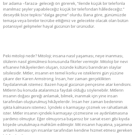
bir adama –faraza- geleceği ön görerek, “ileride küçük bir telefonla
inanılmaz şeyler yapabileceğiz küçük bir telefondan hâlledeceğiz.”
deseydik bize tepkisi “dalga geçme” olurdu. Bana göre, günümüzde
temaşa veya birebir tecrübe ettiğimiz ve gelecekte olacak olan bütün
potansiyel gelişmeler hayal gücünün bir ürünüdür.
Peki mitoloji nedir? Mitoloji; insana nasıl yaşaması, neye inanması,
ölülerin nasıl gömülmesi konusunda fikirler vermiştir. Mitoloji bir nevi
efsanevi hikâyelerden oluşan, özünde kültürü barındıran olaylar
silsilesidir. Mitler, insanın en temel korku ve isteklerini gün yüzüne
çıkarır der Karen Armstrong. İnsan, her zaman gerçeklikten
faydalanmak istemez. Bazen hayal gücünün pençesine atar kendisini.
Mitlerin bu konuda atalarımıza faydalı olduğu söylenebilir. Mitlerin
insanın doğası gereği anlamak, bilmek, inanmak için yine insan
tarafından oluşturulmuş hikâyelerdir. İnsan her zaman bedeninin
ışıkta kalmasını istemez. İçindeki o karmaşayı çözmek ve rahatlamak
ister. Mitler insanın içindeki karmaşayı çözmesine ve aydınlatmasına
yardımcı olmuştur. Eğer olmuyorsa başarısız bir sanat eseri gibi kıyıda
köşede unutulmaya mahkûm edilmiştir. Mit insanın hayatına, yaşamına
anlam katması için insanlar tarafından kendine hizmet etmesi gereken