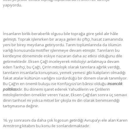
yapıyordu.
İnsanların birlik-beraberlik olgusu bile toprağa göre şekil alır hâle
gelmişti. Toprak işlenirken bir araya gelen iki çiftçi, hasat zamanında
yeni bir birey meydana getiriyordu. Tarım toplumlarında da ölümün
varlığı konusunda motifler işlenmeye devam etmiştir. Tanrıların bu
kentleşme döneminde eskiye nazaran daha az etkisi olduğunu dile
getirmektedir. Eksen Çağ’ı inceleyerek mitolojiyi anlatmaya devam
eden Tarihçi, bu Çağ’ı, Çin’in mitolojik olarak tanrılara ağırlık verdiği,
tanrıların insanlarla konuşması, yemek yemesi gibi kalıpların olmadığı
fakat atalar kültünün varlığını sürdürdüğü bir dönem olarak tanımlıyor.
Bu Çağ’ın en önemli buluşu ise Konfüçyüs’ün bânisi olduğu
insancılık
politikası
dır. Bu dönemi işaret ederek Yahudilerin ve Çinlilerin
mitolojilerinden örnekler veren Yazar, Eksen Çağ’dan sonra üç semavi
dinin tarihsel mi yoksa mitsel bir çıkışla mı din olarak benimsendiği
tartışmasına değinir.
16. yy sonrasını da daha çok logosun getirdiği Avrupa’yı ele alan Karen
Armstrong kitabını bu konu ile sonlandırmaktadır.