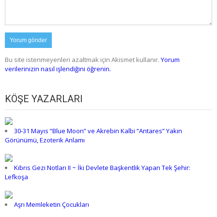
Bu site istenmeyenleri azaltmak için Akismet kullanır.
Yorum
verilerinizin nasıl işlendiğini öğrenin.
KÖŞE YAZARLARI
30-31 Mayıs “Blue Moon” ve Akrebin Kalbi “Antares” Yakın
Görünümü, Ezoterik Anlamı
Kıbrıs Gezi Notları II ~ İki Devlete Başkentlik Yapan Tek Şehir:
Lefkoşa
Aşrı Memleketin Çocukları