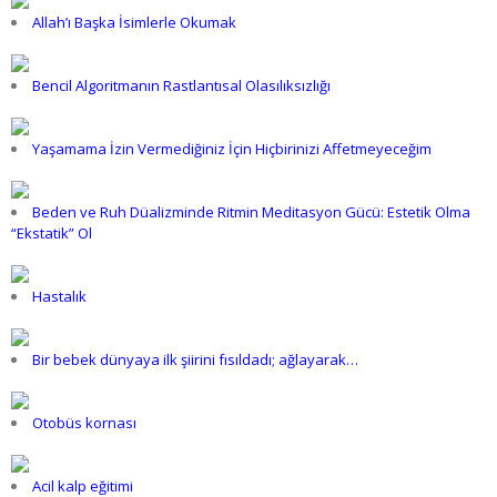
Allah’ı Başka İsimlerle Okumak
Bencil Algoritmanın Rastlantısal Olasılıksızlığı
Yaşamama İzin Vermediğiniz İçin Hiçbirinizi Affetmeyeceğim
Beden ve Ruh Düalizminde Ritmin Meditasyon Gücü: Estetik Olma
“Ekstatik” Ol
Hastalık
Bir bebek dünyaya ilk şiirini fısıldadı; ağlayarak…
Otobüs kornası
Acil kalp eğitimi