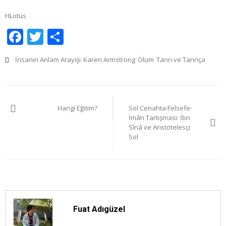
HLotus
Facebook
Twitter
Share
İnsanın Anlam Arayışı
Karen Armstrong
Ölüm
Tanrı ve Tanrıça
Yazı
Hangi Eğitim?
Sol Cenahta Felsefe-
gezinmesi
İmân Tartışması: İbn
Sînâ ve Aristotelesçi
Sol
Fuat Adıgüzel