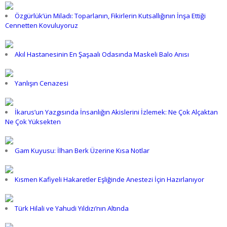
Özgürlük’ün Miladı: Toparlanın, Fikirlerin Kutsallığının İnşa Ettiği
Cennetten Kovuluyoruz
Akıl Hastanesinin En Şaşaalı Odasında Maskeli Balo Anısı
Yanlışın Cenazesi
İkarus’un Yazgısında İnsanlığın Akislerini İzlemek: Ne Çok Alçaktan
Ne Çok Yüksekten
Gam Kuyusu: İlhan Berk Üzerine Kısa Notlar
Kısmen Kafiyeli Hakaretler Eşliğinde Anestezi İçin Hazırlanıyor
Türk Hilali ve Yahudi Yıldızı’nın Altında