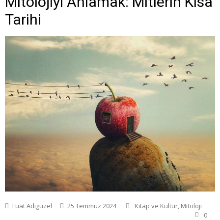
Mitolojiyi Anlamak: Mitlerin Kısa
Tarihi
Fuat Adıgüzel
25 Temmuz 2024
Kitap ve Kültür
,
Mitoloji
0