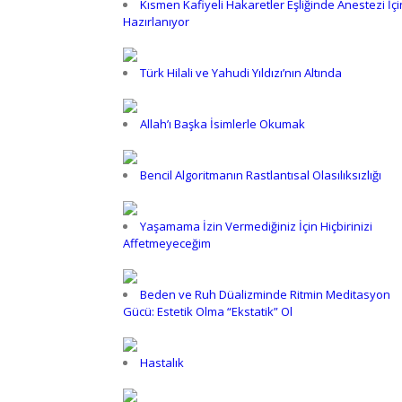
Kısmen Kafiyeli Hakaretler Eşliğinde Anestezi İçi
Hazırlanıyor
Türk Hilali ve Yahudi Yıldızı’nın Altında
Allah’ı Başka İsimlerle Okumak
Bencil Algoritmanın Rastlantısal Olasılıksızlığı
Yaşamama İzin Vermediğiniz İçin Hiçbirinizi
Affetmeyeceğim
Beden ve Ruh Düalizminde Ritmin Meditasyon
Gücü: Estetik Olma “Ekstatik” Ol
Hastalık