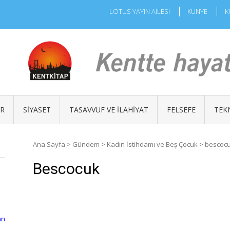
LOTUS YAYIN AİLESİ
KÜNYE
K
ÜR
SIYASET
TASAVVUF VE İLAHIYAT
FELSEFE
TEK
Ana Sayfa
>
Gündem
>
Kadın İstihdamı ve Beş Çocuk
>
bescoc
Bescocuk
an