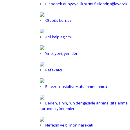
Bir bebek dünyaya ilk şiirini fısıldadı; ağlayarak
Otobüs kornası
Acil kalp eğitimi
Yine, yeni, yeniden
Refakatçi
Bir ezel nasiplisi; Muhammed amca
Beden, zihin, ruh dengesiyle arınma, şifalanma,
korunma yöntemleri
Nefesin ve bilincin hareketi