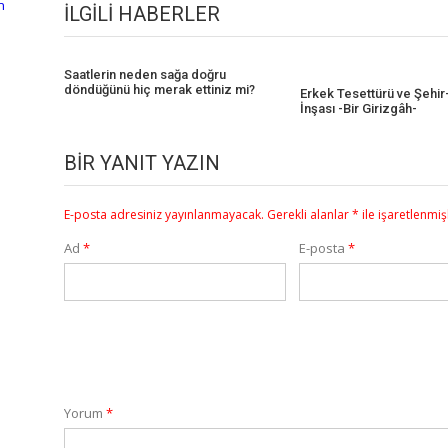
n
İLGILI HABERLER
Saatlerin neden sağa doğru
döndüğünü hiç merak ettiniz mi?
Erkek Tesettürü ve Şehi
İnşası -Bir Girizgâh-
BIR YANIT YAZIN
E-posta adresiniz yayınlanmayacak.
Gerekli alanlar
*
ile işaretlenmiş
Ad
*
E-posta
*
Yorum
*