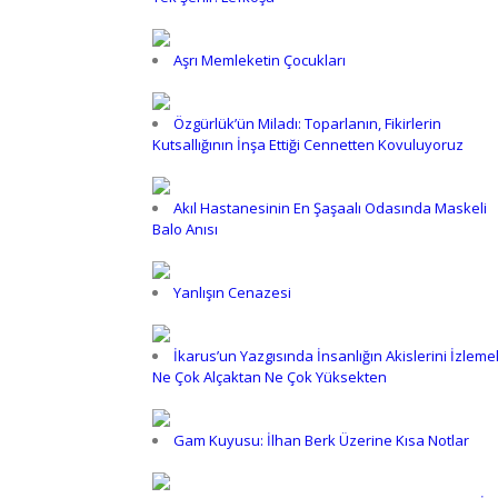
Aşrı Memleketin Çocukları
Özgürlük’ün Miladı: Toparlanın, Fikirlerin
Kutsallığının İnşa Ettiği Cennetten Kovuluyoruz
Akıl Hastanesinin En Şaşaalı Odasında Maskeli
Balo Anısı
Yanlışın Cenazesi
İkarus’un Yazgısında İnsanlığın Akislerini İzleme
Ne Çok Alçaktan Ne Çok Yüksekten
Gam Kuyusu: İlhan Berk Üzerine Kısa Notlar