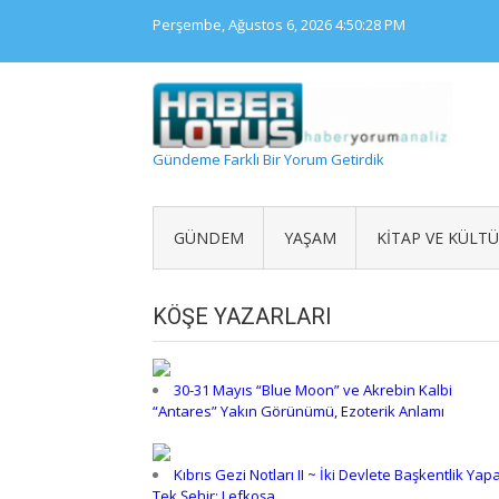
Skip
Perşembe, Ağustos 6, 2026
4:50:28 PM
to
content
Gündeme Farklı Bir Yorum Getirdik
GÜNDEM
YAŞAM
KITAP VE KÜLT
KÖŞE YAZARLARI
30-31 Mayıs “Blue Moon” ve Akrebin Kalbi
“Antares” Yakın Görünümü, Ezoterik Anlamı
Kıbrıs Gezi Notları II ~ İki Devlete Başkentlik Yap
Tek Şehir: Lefkoşa