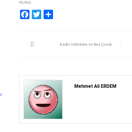
HLotus
Facebook
Twitter
Share
Yazı
Kadın İstihdamı ve Beş Çocuk
gezinmesi
Mehmet Ali ERDEM
k: