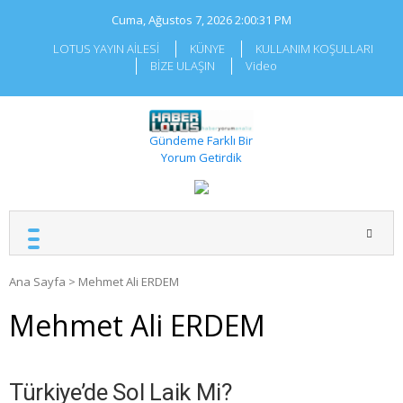
Skip
Cuma, Ağustos 7, 2026
2:00:31 PM
to
content
LOTUS YAYIN AİLESİ
KÜNYE
KULLANIM KOŞULLARI
BİZE ULAŞIN
Video
Gündeme Farklı Bir
Yorum Getirdik
Ana Sayfa
>
Mehmet Ali ERDEM
Mehmet Ali ERDEM
Türkiye’de Sol Laik Mi?