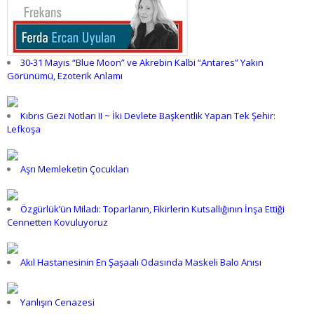
30-31 Mayıs “Blue Moon” ve Akrebin Kalbi “Antares” Yakın
Görünümü, Ezoterik Anlamı
Kıbrıs Gezi Notları II ~ İki Devlete Başkentlik Yapan Tek Şehir:
Lefkoşa
Aşrı Memleketin Çocukları
Özgürlük’ün Miladı: Toparlanın, Fikirlerin Kutsallığının İnşa Ettiği
Cennetten Kovuluyoruz
Akıl Hastanesinin En Şaşaalı Odasında Maskeli Balo Anısı
Yanlışın Cenazesi