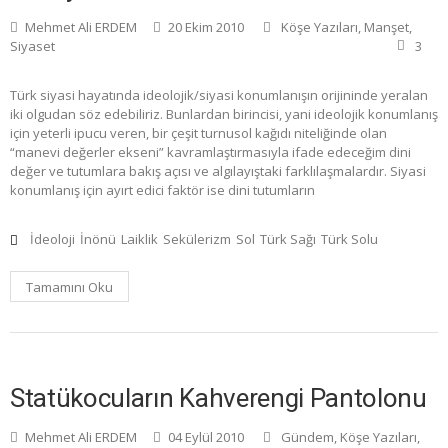
Mehmet Ali ERDEM
20 Ekim 2010
Köşe Yazıları
,
Manşet
,
Siyaset
3
Türk siyasi hayatında ideolojik/siyasi konumlanışın orijininde yeralan
iki olgudan söz edebiliriz. Bunlardan birincisi, yani ideolojik konumlanış
için yeterli ipucu veren, bir çeşit turnusol kağıdı niteliğinde olan
“manevi değerler ekseni” kavramlaştırmasıyla ifade edeceğim dini
değer ve tutumlara bakış açısı ve algılayıştaki farklılaşmalardır. Siyasi
konumlanış için ayırt edici faktör ise dini tutumların
İdeoloji
İnönü
Laiklik
Sekülerizm
Sol
Türk Sağı
Türk Solu
Tamamını Oku
Statükocuların Kahverengi Pantolonu
Mehmet Ali ERDEM
04 Eylül 2010
Gündem
,
Köşe Yazıları
,