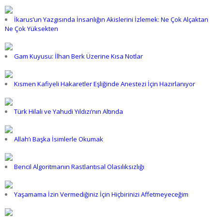
İkarus’un Yazgısında İnsanlığın Akislerini İzlemek: Ne Çok Alçaktan
Ne Çok Yüksekten
Gam Kuyusu: İlhan Berk Üzerine Kısa Notlar
Kısmen Kafiyeli Hakaretler Eşliğinde Anestezi İçin Hazırlanıyor
Türk Hilali ve Yahudi Yıldızı’nın Altında
Allah’ı Başka İsimlerle Okumak
Bencil Algoritmanın Rastlantısal Olasılıksızlığı
Yaşamama İzin Vermediğiniz İçin Hiçbirinizi Affetmeyeceğim