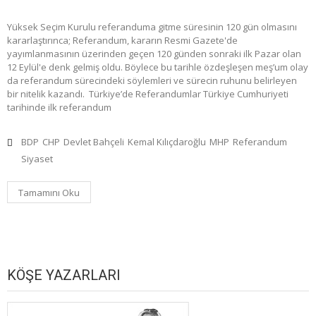
Yüksek Seçim Kurulu referanduma gitme süresinin 120 gün olmasını
kararlaştırınca; Referandum, kararın Resmi Gazete'de
yayımlanmasının üzerinden geçen 120 günden sonraki ilk Pazar olan
12 Eylül'e denk gelmiş oldu. Böylece bu tarihle özdeşleşen meş’um olay
da referandum sürecindeki söylemleri ve sürecin ruhunu belirleyen
bir nitelik kazandı. Türkiye’de Referandumlar Türkiye Cumhuriyeti
tarihinde ilk referandum
BDP
CHP
Devlet Bahçeli
Kemal Kılıçdaroğlu
MHP
Referandum
Siyaset
Tamamını Oku
KÖŞE YAZARLARI