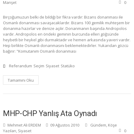
Manşet
0
Birçoğumuzun belki de bildiği bir fıkra vardır: Bizans donanması ile
Osmanlı donanması savaşacaklardır. Bizans 100 gemilik muhteşem bir
donanma hazırlar ve denize açılır. Donanmanın başında Andropolos
vardır. Andropolos en öndeki geminin burcunda elleri göğsünde
heybetli bir heykel gibi durmaktadır ve hemen arkasında yaveri vardır.
Hep birlikte Osmanlı donanmasını beklemektedirler. Yukarıdan gözcü
bağırır: "Komutanım Osmanlı donanması
Referandum
Seçim
Siyaset
Statüko
Tamamını Oku
MHP-CHP Yanlış Ata Oynadı
Mehmet Ali ERDEM
09 Ağustos 2010
Gündem
,
Köşe
Yazıları
,
Siyaset
0