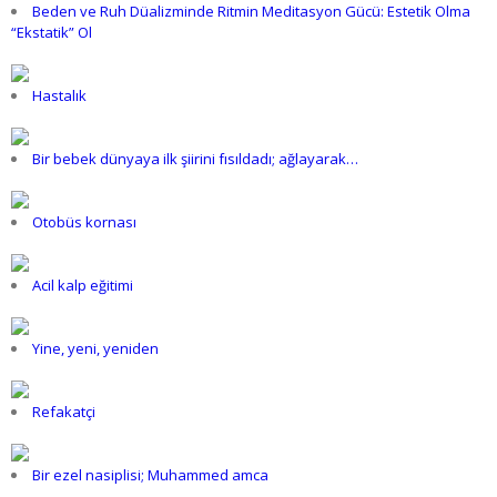
Beden ve Ruh Düalizminde Ritmin Meditasyon Gücü: Estetik Olma
“Ekstatik” Ol
Hastalık
Bir bebek dünyaya ilk şiirini fısıldadı; ağlayarak…
Otobüs kornası
Acil kalp eğitimi
Yine, yeni, yeniden
Refakatçi
Bir ezel nasiplisi; Muhammed amca