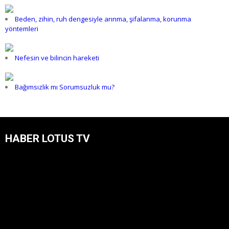
Beden, zihin, ruh dengesiyle arınma, şifalanma, korunma
yöntemleri
Nefesin ve bilincin hareketi
Bağımsızlık mı Sorumsuzluk mu?
HABER LOTUS TV
Video
oynatıcı