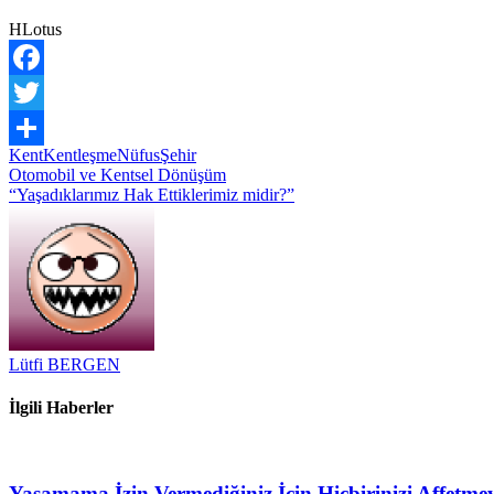
HLotus
Facebook
Twitter
Kent
Kentleşme
Nüfus
Şehir
Share
Yazı
Otomobil ve Kentsel Dönüşüm
“Yaşadıklarımız Hak Ettiklerimiz midir?”
gezinmesi
Lütfi BERGEN
İlgili Haberler
Yaşamama İzin Vermediğiniz İçin Hiçbirinizi Affetme