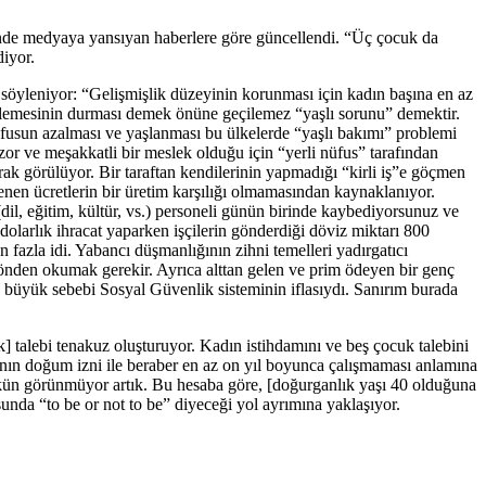
hinde medyaya yansıyan haberlere göre güncellendi. “Üç çocuk da
diyor.
söyleniyor: “Gelişmişlik düzeyinin korunması için kadın başına en az
erlemesinin durması demek önüne geçilemez “yaşlı sorunu” demektir.
üfusun azalması ve yaşlanması bu ülkelerde “yaşlı bakımı” problemi
or ve meşakkatli bir meslek olduğu için “yerli nüfus” tarafından
ak görülüyor. Bir taraftan kendilerinin yapmadığı “kirli iş”e göçmen
denen ücretlerin bir üretim karşılığı olmamasından kaynaklanıyor.
 (dil, eğitim, kültür, vs.) personeli günün birinde kaybediyorsunuz ve
larlık ihracat yaparken işçilerin gönderdiği döviz miktarı 800
fazla idi. Yabancı düşmanlığının zihni temelleri yadırgatıcı
önden okumak gerekir. Ayrıca alttan gelen ve prim ödeyen bir genç
n büyük sebebi Sosyal Güvenlik sisteminin iflasıydı. Sanırım burada
] talebi tenakuz oluşturuyor. Kadın istihdamını ve beş çocuk talebini
dının doğum izni ile beraber en az on yıl boyunca çalışmaması anlamına
mkün görünmüyor artık. Bu hesaba göre, [doğurganlık yaşı 40 olduğuna
nda “to be or not to be” diyeceği yol ayrımına yaklaşıyor.