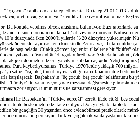
in “üç çocuk” sahibi olması talep edilmekte. Bu talep 21.01.2013 tari
ek var, üretim var, yatırım var” denildi. Türkiye nüfusunu hızla kaybe
or. Bu konuda yapılmış birçok araştırma bulunuyor. Bazı raporlarda şu 
a, İzlanda dışında bu oran ortalama 1,5 düzeyinde duruyor. Nüfusun il
n % 10’u düzeyinde iken 2000’li yıllarda % 20 düzeyine yükselmiştir. N
 yüksek ödenekler ayırması gerekmektedir. Ayrıca yaşlı bakımı oldukça z
rle de başı belada. Çünkü göçmen işçiler bu ülkelerde bir “külfet” olar
zünden “yabancı düşmanlığı” duyguları üretiliyor. Aslında bu sıkıntı, ö
olarak geri dönmeleri ile ortaya çıkan istihdam açığıdır. Yetiştirdiğiniz
unuz. Para kaybediyorsunuz. Türkiye 1970’lerde yaklaşık 700 milyon do
pa’ya sattığı “işçilik”, tüm dünyaya sattığı mamül-hammadde bedelinden 
arla karşılaşacak. Başbakan’ın “üç çocuk, beş çocuk” telaffuzunu bu y
ebilsin. Türkiye’nin yakın geçmişinde mevzuat değişmesine gitmesinin e
tturmakta zorlanıyor. Bunun nüfus ile karşılanması gerekiyor.
lması] ile Başbakan’ın “Türkiye gerçeği” gereği ifade ettiği [beş çocuk
ne sütü ile beslenmeleri de ifade ediliyor. Dolayısıyla bu tablo bir ka
edilen bir gençliğin 30 yaşından önce evlenebilmesi pratik olarak mü
vlerinde oturmaları gerekiyor. Türkiye çoğalmak ya da yaşlanmak konusu