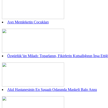
Aşrı Memleketin Çocukları
Özgürlük’ün Miladı: Toparlanın, Fikirlerin Kutsallığının İnşa Ett
Akıl Hastanesinin En Şaşaalı Odasında Maskeli Balo Anısı