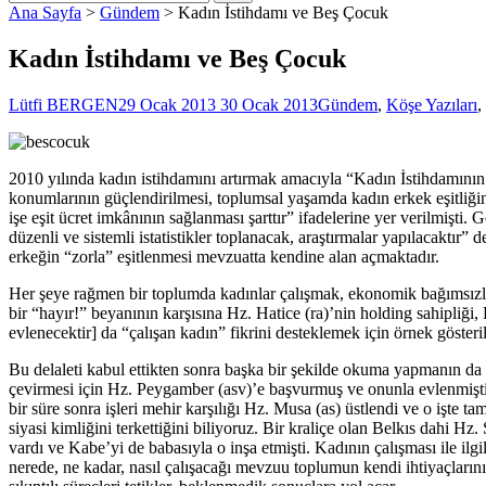
Ana Sayfa
>
Gündem
>
Kadın İstihdamı ve Beş Çocuk
Kadın İstihdamı ve Beş Çocuk
Lütfi BERGEN
29 Ocak 2013
30 Ocak 2013
Gündem
,
Köşe Yazıları
,
2010 yılında kadın istihdamını artırmak amacıyla “Kadın İstihdamının
konumlarının güçlendirilmesi, toplumsal yaşamda kadın erkek eşitliğin
işe eşit ücret imkânının sağlanması şarttır” ifadelerine yer verilmişti.
düzenli ve sistemli istatistikler toplanacak, araştırmalar yapılacaktır
erkeğin “zorla” eşitlenmesi mevzuatta kendine alan açmaktadır.
Her şeye rağmen bir toplumda kadınlar çalışmak, ekonomik bağımsızlı
bir “hayır!” beyanının karşısına Hz. Hatice (ra)’nin holding sahipliği, 
evlenecektir] da “çalışan kadın” fikrini desteklemek için örnek gösteri
Bu delaleti kabul ettikten sonra başka bir şekilde okuma yapmanın da 
çevirmesi için Hz. Peygamber (asv)’e başvurmuş ve onunla evlenmiştir
bir süre sonra işleri mehir karşılığı Hz. Musa (as) üstlendi ve o işte
siyasi kimliğini terkettiğini biliyoruz. Bir kraliçe olan Belkıs dahi 
vardı ve Kabe’yi de babasıyla o inşa etmişti. Kadının çalışması ile il
nerede, ne kadar, nasıl çalışacağı mevzuu toplumun kendi ihtiyaçlarını