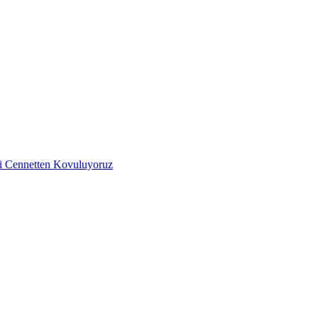
iği Cennetten Kovuluyoruz