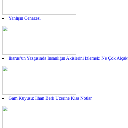
Yanlışın Cenazesi
İkarus’un Yazgısında İnsanlığın Akislerini İzlemek: Ne Çok Alç
Gam Kuyusu: İlhan Berk Üzerine Kısa Notlar