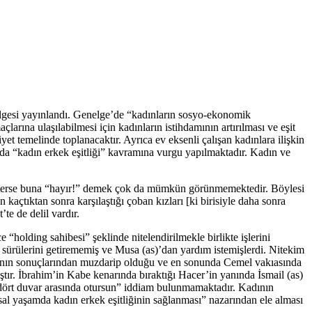
elgesi yayınlandı. Genelge’de “kadınların sosyo-ekonomik
rına ulaşılabilmesi için kadınların istihdamının artırılması ve eşit
yet temelinde toplanacaktır. Ayrıca ev eksenli çalışan kadınlara ilişkin
damda “kadın erkek eşitliği” kavramına vurgu yapılmaktadır. Kadın ve
 isterse buna “hayır!” demek çok da mümkün görünmemektedir. Böylesi
 kaçtıktan sonra karşılaştığı çoban kızları [ki birisiyle daha sonra
te de delil vardır.
holding sahibesi” şeklinde nitelendirilmekle birlikte işlerini
sürülerini getirememiş ve Musa (as)’dan yardım istemişlerdi. Nitekim
tılımının sonuçlarından muzdarip olduğu ve en sonunda Cemel vakıasında
ıştır. İbrahim’in Kabe kenarında bıraktığı Hacer’in yanında İsmail (as)
ın dört duvar arasında otursun” iddiam bulunmamaktadır. Kadının
msal yaşamda kadın erkek eşitliğinin sağlanması” nazarından ele alması