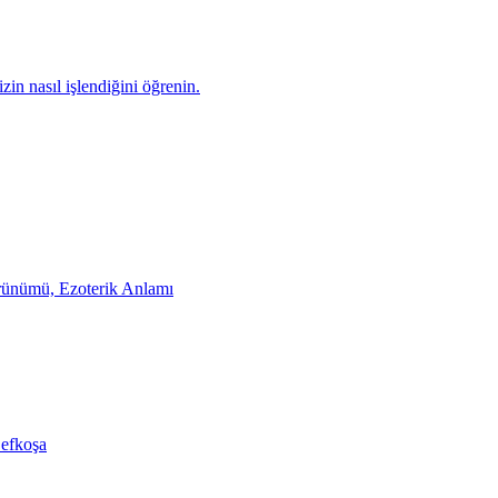
zin nasıl işlendiğini öğrenin.
rünümü, Ezoterik Anlamı
Lefkoşa