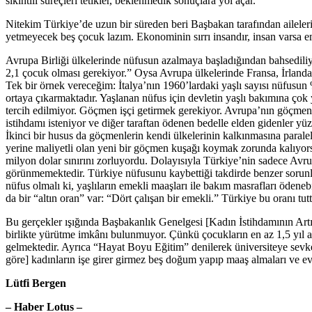
sıkıntılı süreçleri tetikler, beklenmedik sonuçlara yol açar.
Nitekim Türkiye’de uzun bir süreden beri Başbakan tarafından aileler
yetmeyecek beş çocuk lazım. Ekonominin sırrı insandır, insan varsa em
Avrupa Birliği ülkelerinde nüfusun azalmaya başladığından bahsediliy
2,1 çocuk olması gerekiyor.” Oysa Avrupa ülkelerinde Fransa, İrland
Tek bir örnek vereceğim: İtalya’nın 1960’lardaki yaşlı sayısı nüfusu
ortaya çıkarmaktadır. Yaşlanan nüfus için devletin yaşlı bakımına çok
tercih edilmiyor. Göçmen işçi getirmek gerekiyor. Avrupa’nın göçmenle
istihdamı isteniyor ve diğer taraftan ödenen bedelle elden gidenler yü
İkinci bir husus da göçmenlerin kendi ülkelerinin kalkınmasına paralel 
yerine maliyetli olan yeni bir göçmen kuşağı koymak zorunda kalıyors
milyon dolar sınırını zorluyordu. Dolayısıyla Türkiye’nin sadece Avru
görünmemektedir. Türkiye nüfusunu kaybettiği takdirde benzer sorunl
nüfus olmalı ki, yaşlıların emekli maaşları ile bakım masrafları öden
da bir “altın oran” var: “Dört çalışan bir emekli.” Türkiye bu oranı tu
Bu gerçekler ışığında Başbakanlık Genelgesi [Kadın İstihdamının Artırı
birlikte yürütme imkânı bulunmuyor. Çünkü çocukların en az 1,5 yıl an
gelmektedir. Ayrıca “Hayat Boyu Eğitim” denilerek üniversiteye sevk
göre] kadınların işe girer girmez beş doğum yapıp maaş almaları ve e
Lütfi Bergen
– Haber Lotus –