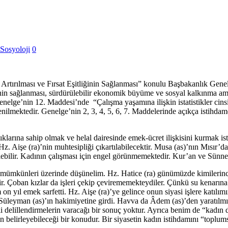
Sosyoloji
0
 Artırılması ve Fırsat Eşitliğinin Sağlanması” konulu Başbakanlık Gen
in sağlanması, sürdürülebilir ekonomik büyüme ve sosyal kalkınma amaçla
 Genelge’nin 12. Maddesi’nde “Çalışma yaşamına ilişkin istatistikler cinsi
” denilmektedir. Genelge’nin 2, 3, 4, 5, 6, 7. Maddelerinde açıkça istih
klarına sahip olmak ve helal dairesinde emek-ücret ilişkisini kurmak
Hz. Aişe (ra)’nin muhtesipliği çıkartılabilecektir. Musa (as)’nın Mısır’dan
lebilir. Kadının çalışması için engel görünmemektedir. Kur’an ve Sünnet’
mümkünleri üzerinde düşünelim. Hz. Hatice (ra) günümüzde kimilerince “
. Çoban kızlar da işleri çekip çevirememekteydiler. Çünkü su kenarına 
 tam on yıl emek sarfetti. Hz. Aişe (ra)’ye gelince onun siyasi işlere ka
Hz. Süleyman (as)’ın hakimiyetine girdi. Havva da Âdem (as)’den yaratılm
gili delillendirmelerin varacağı bir sonuç yoktur. Ayrıca benim de “kad
n belirleyebileceği bir konudur. Bir siyasetin kadın istihdamını “toplu