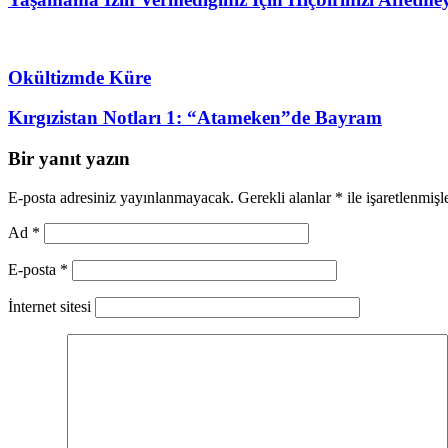
Okültizmde Küre
Kırgızistan Notları 1: “Atameken”de Bayram
Bir yanıt yazın
E-posta adresiniz yayınlanmayacak.
Gerekli alanlar
*
ile işaretlenmişl
Ad
*
E-posta
*
İnternet sitesi