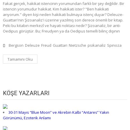
Fakat gerçek, hakikat istencinin yorumundan farklı bir şey değildir. Bir
istencin yorumudur hakikat. Kim hakikati ister? "Ben hakikati
arıyorum." diyen kişi neden hakikati bulmaya istenç duyar? Deleuze-
Guattari'nin Şizoanaliz'i üzerine yazılmış son derece önemli bir kitap.
Peki bu kitabın merkezî ve hayati noktası nedir? Şizoanaliz, bir anti-
Oedipus görüştür. Bu; Freudyen ya da Oedipus temelli bilinç dışının
Bergson
Deleuze
Freud
Guattari
Nietzsche
psikanaliz
Spinoza
Tamamını Oku
KÖŞE YAZARLARI
30-31 Mayıs “Blue Moon” ve Akrebin Kalbi “Antares” Yakın
Görünümü, Ezoterik Anlamı