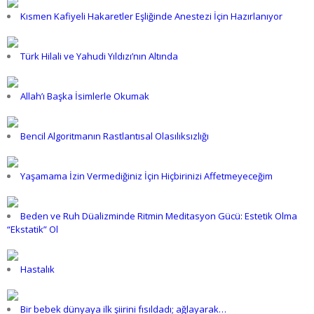
Kısmen Kafiyeli Hakaretler Eşliğinde Anestezi İçin Hazırlanıyor
Türk Hilali ve Yahudi Yıldızı’nın Altında
Allah’ı Başka İsimlerle Okumak
Bencil Algoritmanın Rastlantısal Olasılıksızlığı
Yaşamama İzin Vermediğiniz İçin Hiçbirinizi Affetmeyeceğim
Beden ve Ruh Düalizminde Ritmin Meditasyon Gücü: Estetik Olma
“Ekstatik” Ol
Hastalık
Bir bebek dünyaya ilk şiirini fısıldadı; ağlayarak…