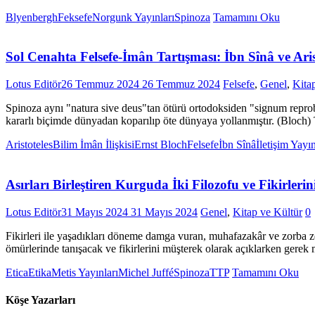
Blyenbergh
Feksefe
Norgunk Yayınları
Spinoza
Tamamını Oku
Sol Cenahta Felsefe-İmân Tartışması: İbn Sînâ ve Arist
Lotus Editör
26 Temmuz 2024
26 Temmuz 2024
Felsefe
,
Genel
,
Kita
Spinoza aynı "natura sive deus"tan ötürü ortodoksiden "signum reprobat
kararlı biçimde dünyadan koparılıp öte dünyaya yollanmıştır. (Bloch) Tan
Aristoteles
Bilim İmân İlişkisi
Ernst Bloch
Felsefe
İbn Sînâ
İletişim Yayın
Asırları Birleştiren Kurguda İki Filozofu ve Fikirl
Lotus Editör
31 Mayıs 2024
31 Mayıs 2024
Genel
,
Kitap ve Kültür
0
Fikirleri ile yaşadıkları döneme damga vuran, muhafazakâr ve zorba z
ömürlerinde tanışacak ve fikirlerini müşterek olarak açıklarken gerek 
Etica
Etika
Metis Yayınları
Michel Juffé
Spinoza
TTP
Tamamını Oku
Köşe Yazarları