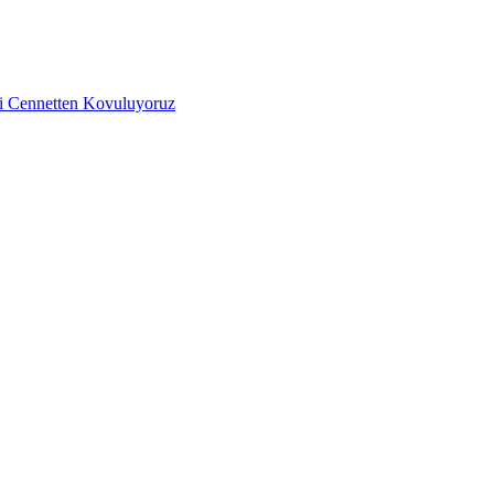
iği Cennetten Kovuluyoruz