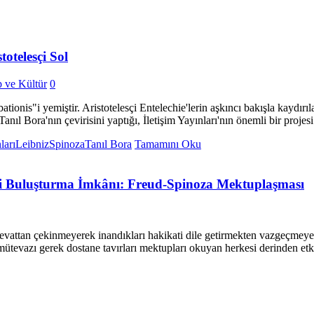
otelesçi Sol
p ve Kültür
0
ionis"i yemiştir. Aristotelesçi Entelechie'lerin aşkıncı bakışla kaydırı
ıl Bora'nın çevirisini yaptığı, İletişim Yayınları'nın önemli bir projesi 
ları
Leibniz
Spinoza
Tanıl Bora
Tamamını Oku
erini Buluşturma İmkânı: Freud-Spinoza Mektuplaşması
evattan çekinmeyerek inandıkları hakikati dile getirmekten vazgeçmeyen
mütevazı gerek dostane tavırları mektupları okuyan herkesi derinden etk