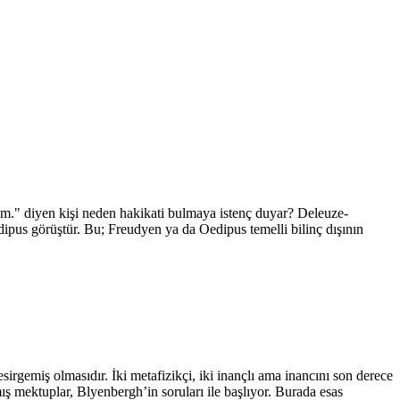
rum." diyen kişi neden hakikati bulmaya istenç duyar? Deleuze-
edipus görüştür. Bu; Freudyen ya da Oedipus temelli bilinç dışının
irgemiş olmasıdır. İki metafizikçi, iki inançlı ama inancını son derece
ş mektuplar, Blyenbergh’in soruları ile başlıyor. Burada esas