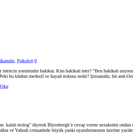
ikanaliz
,
Psikoloji
0
Bir istencin yorumudur hakikat. Kim hakikati ister? "Ben hakikati arıyo
 Peki bu kitabın merkezî ve hayati noktası nedir? Şizoanaliz, bir anti-O
 Oku
lın kafalı teolog” diyerek Blyenbergh’e cevap verme nezaketini ondan es
 halkta ve Yahudi cemaatinde büyük yankı uyandırmasının üzerine yazılmı