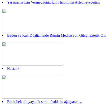
Yaşamama İzin Vermediğiniz İçin Hiçbirinizi Affetmeyeceğim
Beden ve Ruh Düalizminde Ritmin Meditasyon Gücü: Estetik Olm
Hastalık
Bir bebek dünyaya ilk şiirini fısıldadı; ağlayarak…