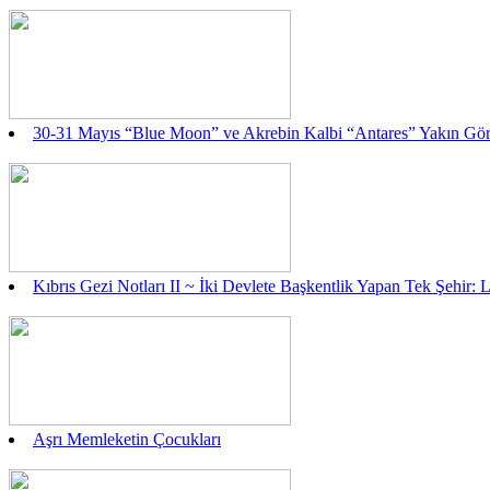
30-31 Mayıs “Blue Moon” ve Akrebin Kalbi “Antares” Yakın Gö
Kıbrıs Gezi Notları II ~ İki Devlete Başkentlik Yapan Tek Şehir: 
Aşrı Memleketin Çocukları