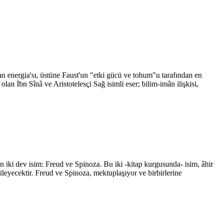
lan energia'sı, üstüne Faust'un "etki gücü ve tohum"u tarafından en
olan İbn Sînâ ve Aristotelesçi Sağ isimli eser; bilim-imân ilişkisi,
 iki dev isim: Freud ve Spinoza. Bu iki -kitap kurgusunda- isim, âhir
ileyecektir. Freud ve Spinoza, mektuplaşıyor ve birbirlerine