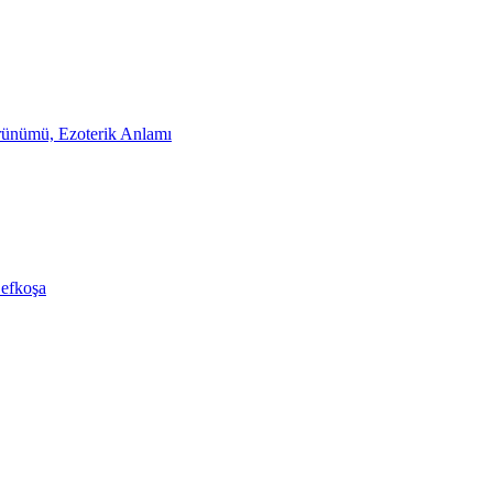
rünümü, Ezoterik Anlamı
Lefkoşa