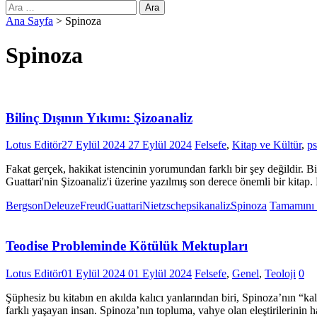
Arama:
Ana Sayfa
>
Spinoza
Spinoza
Bilinç Dışının Yıkımı: Şizoanaliz
Lotus Editör
27 Eylül 2024
27 Eylül 2024
Felsefe
,
Kitap ve Kültür
,
ps
Fakat gerçek, hakikat istencinin yorumundan farklı bir şey değildir. 
Guattari'nin Şizoanaliz'i üzerine yazılmış son derece önemli bir kitap.
Bergson
Deleuze
Freud
Guattari
Nietzsche
psikanaliz
Spinoza
Tamamını
Teodise Probleminde Kötülük Mektupları
Lotus Editör
01 Eylül 2024
01 Eylül 2024
Felsefe
,
Genel
,
Teoloji
0
Şüphesiz bu kitabın en akılda kalıcı yanlarından biri, Spinoza’nın “ka
farklı yaşayan insan. Spinoza’nın topluma, vahye olan eleştirilerinin