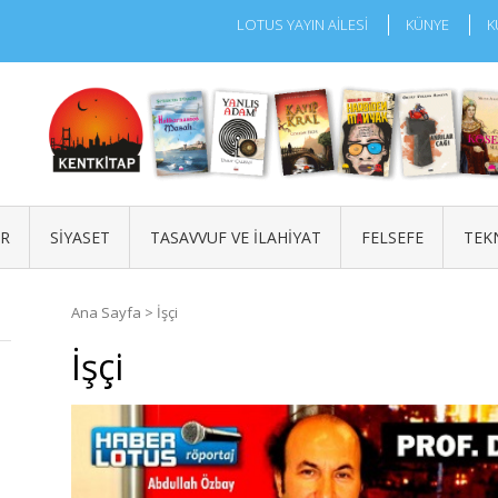
LOTUS YAYIN AİLESİ
KÜNYE
K
ÜR
SIYASET
TASAVVUF VE İLAHIYAT
FELSEFE
TEK
Ana Sayfa
>
İşçi
İşçi