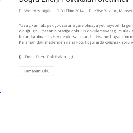
Ahmed Yenigün
31 Ekim 2014
Köşe Yazıları
,
Manşet
Yasa çıkarmak, pek çok soruna çare olmaya yetmeyebilir ki g
olduğu gibi... Yasanın pratiğe dökülüp dökülemeyeceği, mutlak 
bulundurulmalıdır. Her ne olursa olsun, bir insanın hayatı tüm
Karaman'daki madenden daha kötü koşullarda çalışmak zorund
Emek
Enerji Politikaları
İşçi
Tamamını Oku
n