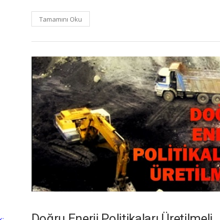
Tamamını Oku
Doğru Enerji Politikaları Üretilmeli
k: