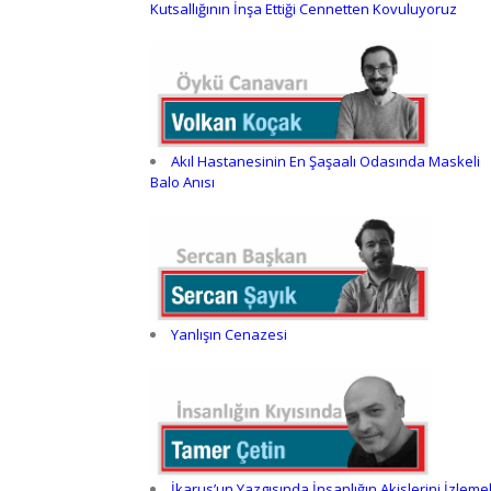
Kutsallığının İnşa Ettiği Cennetten Kovuluyoruz
Akıl Hastanesinin En Şaşaalı Odasında Maskeli
Balo Anısı
Yanlışın Cenazesi
İkarus’un Yazgısında İnsanlığın Akislerini İzleme