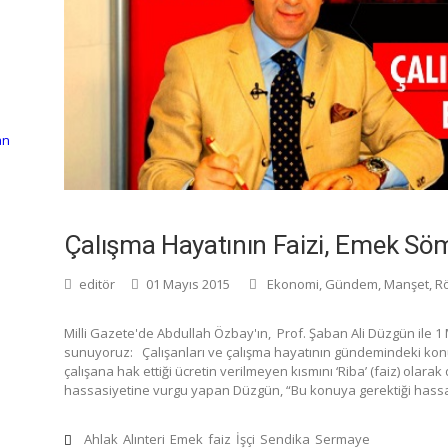
an
Çalışma Hayatının Faizi, Emek S
editör
01 Mayıs 2015
Ekonomi
,
Gündem
,
Manşet
,
Rö
Milli Gazete'de Abdullah Özbay'ın, Prof. Şaban Ali Düzgün ile 1 M
sunuyoruz: Çalışanları ve çalışma hayatının gündemindeki konula
çalışana hak ettiği ücretin verilmeyen kısmını ‘Riba’ (faiz) olara
hassasiyetine vurgu yapan Düzgün, “Bu konuya gerektiği hassa
Ahlak
Alınteri
Emek
faiz
İşçi
Sendika
Sermaye