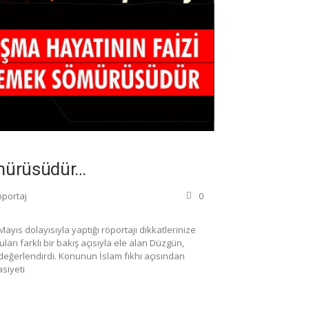
ömürüsüdür…
portaj
0
ayıs dolayısıyla yaptığı röportajı dikkatlerinize
rı farklı bir bakış açısıyla ele alan Düzgün,
k değerlendirdi. Konunun İslam fıkhı açısından
siyeti