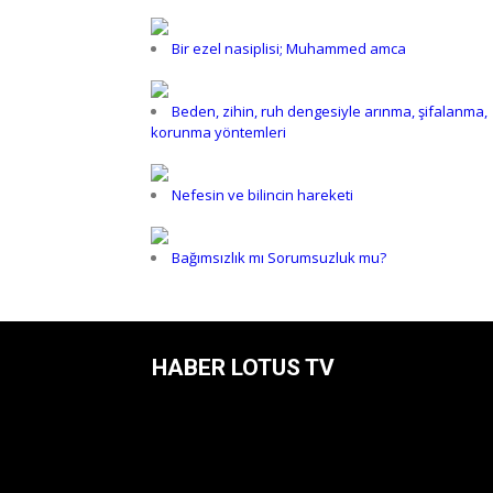
Bir ezel nasiplisi; Muhammed amca
Beden, zihin, ruh dengesiyle arınma, şifalanma,
korunma yöntemleri
Nefesin ve bilincin hareketi
Bağımsızlık mı Sorumsuzluk mu?
HABER LOTUS TV
Video
oynatıcı