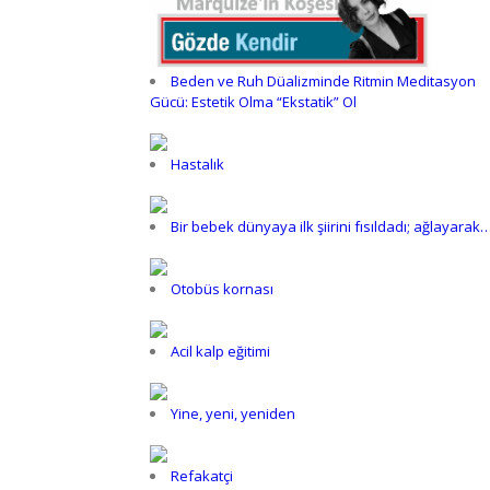
Beden ve Ruh Düalizminde Ritmin Meditasyon
Gücü: Estetik Olma “Ekstatik” Ol
Hastalık
Bir bebek dünyaya ilk şiirini fısıldadı; ağlayarak
Otobüs kornası
Acil kalp eğitimi
Yine, yeni, yeniden
Refakatçi