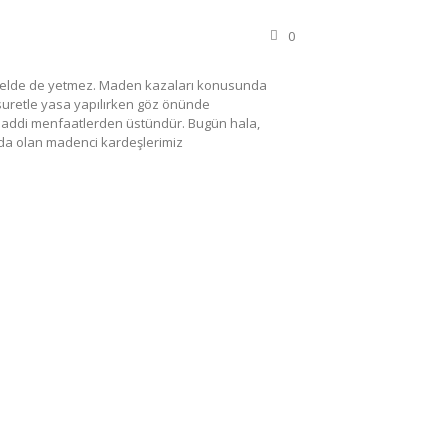
0
enelde de yetmez. Maden kazaları konusunda
suretle yasa yapılırken göz önünde
 maddi menfaatlerden üstündür. Bugün hala,
a olan madenci kardeşlerimiz