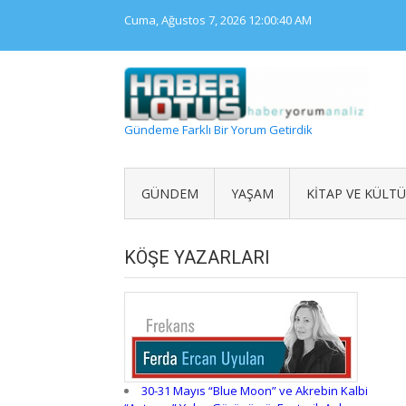
Skip
Cuma, Ağustos 7, 2026
12:00:41 AM
to
content
Gündeme Farklı Bir Yorum Getirdik
GÜNDEM
YAŞAM
KITAP VE KÜLT
KÖŞE YAZARLARI
30-31 Mayıs “Blue Moon” ve Akrebin Kalbi