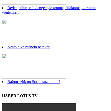
Beden, zihin, ruh dengesiyle arınma, şifalanma, korunma
yöntemleri
Nefesin ve bilincin hareketi
Bağımsızlık mı Sorumsuzluk mu?
HABER LOTUS TV