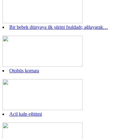
Bir bebek dünyaya ilk şiirini fısıldadı; ağlayarak…
Otobüs kornası
Acil kalp eğitimi