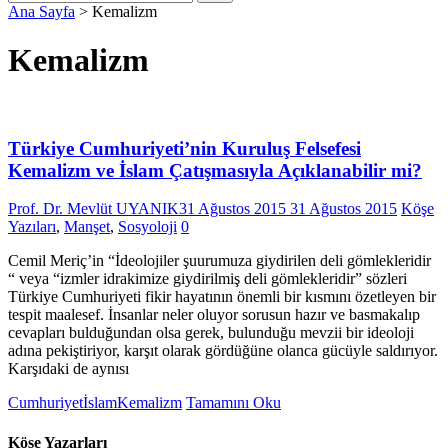
Ana Sayfa
>
Kemalizm
Kemalizm
Türkiye Cumhuriyeti’nin Kuruluş Felsefesi
Kemalizm ve İslam Çatışmasıyla Açıklanabilir mi?
Prof. Dr. Mevlüt UYANIK
31 Ağustos 2015
31 Ağustos 2015
Köşe
Yazıları
,
Manşet
,
Sosyoloji
0
Cemil Meriç’in “İdeolojiler şuurumuza giydirilen deli gömlekleridir
“ veya “izmler idrakimize giydirilmiş deli gömlekleridir” sözleri
Türkiye Cumhuriyeti fikir hayatının önemli bir kısmını özetleyen bir
tespit maalesef. İnsanlar neler oluyor sorusun hazır ve basmakalıp
cevapları bulduğundan olsa gerek, bulunduğu mevzii bir ideoloji
adına pekiştiriyor, karşıt olarak gördüğüne olanca gücüyle saldırıyor.
Karşıdaki de aynısı
Cumhuriyet
İslam
Kemalizm
Tamamını Oku
Köşe Yazarları