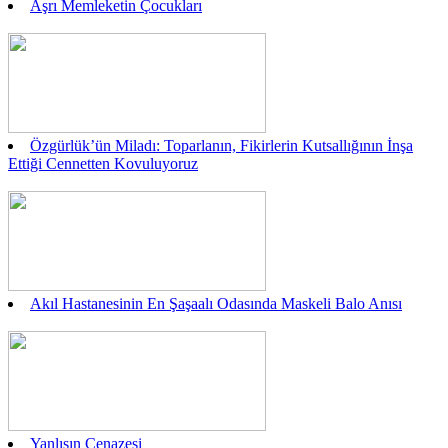
Aşrı Memleketin Çocukları
Özgürlük’ün Miladı: Toparlanın, Fikirlerin Kutsallığının İnşa
Ettiği Cennetten Kovuluyoruz
Akıl Hastanesinin En Şaşaalı Odasında Maskeli Balo Anısı
Yanlışın Cenazesi