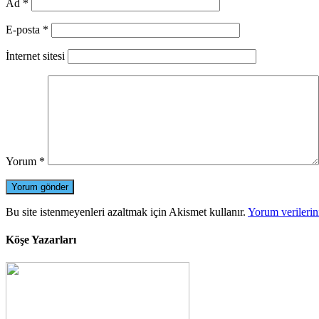
Ad
*
E-posta
*
İnternet sitesi
Yorum
*
Bu site istenmeyenleri azaltmak için Akismet kullanır.
Yorum verilerini
Köşe Yazarları