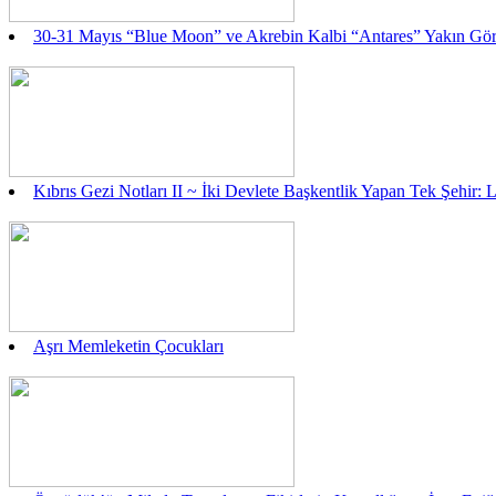
30-31 Mayıs “Blue Moon” ve Akrebin Kalbi “Antares” Yakın Gö
Kıbrıs Gezi Notları II ~ İki Devlete Başkentlik Yapan Tek Şehir: 
Aşrı Memleketin Çocukları