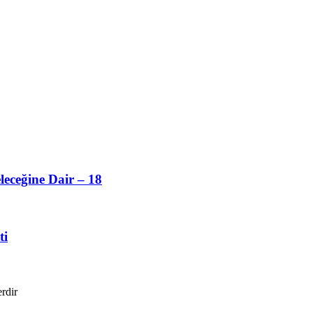
eceğine Dair – 18
ti
erdir