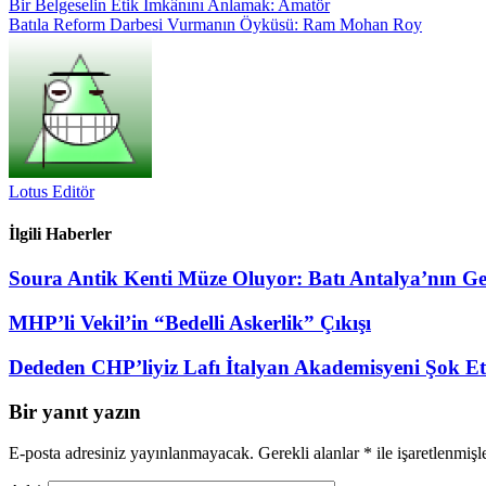
Yazı
Bir Belgeselin Etik İmkânını Anlamak: Amatör
Batıla Reform Darbesi Vurmanın Öyküsü: Ram Mohan Roy
gezinmesi
Lotus Editör
İlgili Haberler
Soura Antik Kenti Müze Oluyor: Batı Antalya’nın Gel
MHP’li Vekil’in “Bedelli Askerlik” Çıkışı
Dededen CHP’liyiz Lafı İtalyan Akademisyeni Şok Et
Bir yanıt yazın
E-posta adresiniz yayınlanmayacak.
Gerekli alanlar
*
ile işaretlenmişl