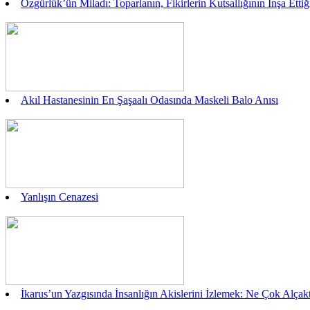
Özgürlük’ün Miladı: Toparlanın, Fikirlerin Kutsallığının İnşa Ett
Akıl Hastanesinin En Şaşaalı Odasında Maskeli Balo Anısı
Yanlışın Cenazesi
İkarus’un Yazgısında İnsanlığın Akislerini İzlemek: Ne Çok Alç