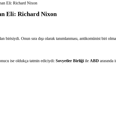
nan Eli: Richard Nixon
n Eli: Richard Nixon
ndan birisiydi. Onun sıra dışı olarak tanımlanması, antikomünist biri olm
sonucu ise oldukça tatmin ediciydi:
Sovyetler Birliği
ile
ABD
arasında i