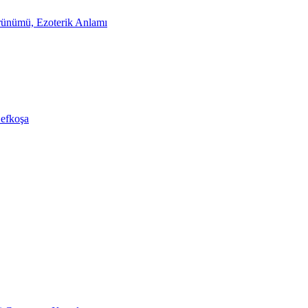
rünümü, Ezoterik Anlamı
Lefkoşa