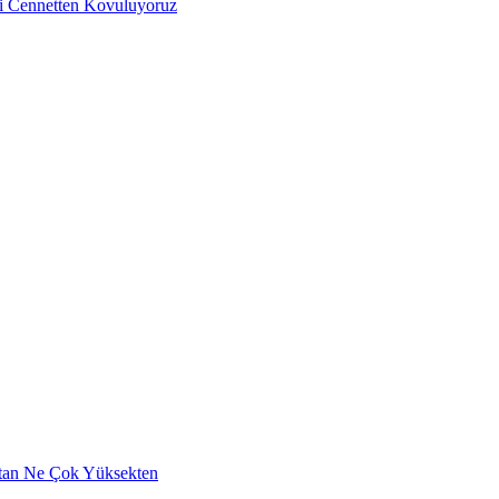
iği Cennetten Kovuluyoruz
aktan Ne Çok Yüksekten