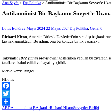
Ana Sayfa
>
Dış Politika
>
Antikomünist Bir Başkanın Sovyet’e Uza
Antikomünist Bir Başkanın Sovyet’e Uzana
Lotus Editör
22 Mayıs 2024
22 Mayıs 2024
Dış Politika
,
Genel
0
Richard Nixon
, Amerika Birleşik Devletleri’nin sıra dışı başkanları
kaynaklanmaktadır. Bu adımı, onu bu konuda bir ilk yapacaktı.
Takvimler
1972 yılının Mayıs ayını
gösterirken yapılan bu ziyaretin 
taraflarca kabul edildi ve hayata geçirildi.
Merve Yezda Bingöl
HLotus
Facebook
Twitter
ABD
Antikomünist BAşkanlar
Richard Nixon
Sovyetler Birliği
Share