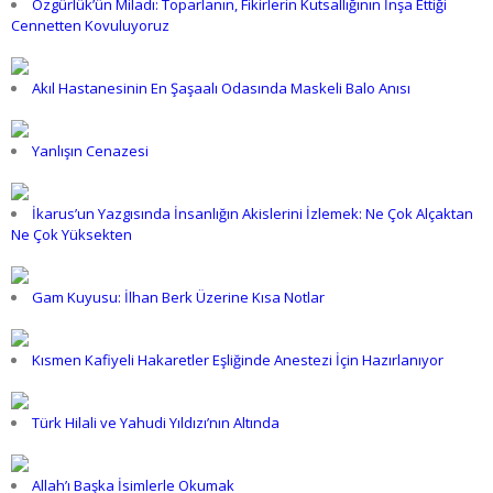
Özgürlük’ün Miladı: Toparlanın, Fikirlerin Kutsallığının İnşa Ettiği
Cennetten Kovuluyoruz
Akıl Hastanesinin En Şaşaalı Odasında Maskeli Balo Anısı
Yanlışın Cenazesi
İkarus’un Yazgısında İnsanlığın Akislerini İzlemek: Ne Çok Alçaktan
Ne Çok Yüksekten
Gam Kuyusu: İlhan Berk Üzerine Kısa Notlar
Kısmen Kafiyeli Hakaretler Eşliğinde Anestezi İçin Hazırlanıyor
Türk Hilali ve Yahudi Yıldızı’nın Altında
Allah’ı Başka İsimlerle Okumak