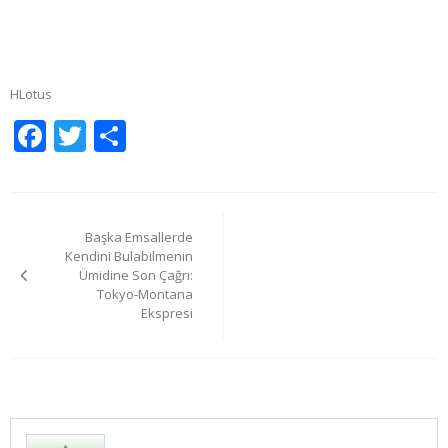
HLotus
Facebook
Twitter
Share
Yazı
Başka Emsallerde
gezinmesi
Kendini Bulabilmenin
Ümidine Son Çağrı:
Tokyo-Montana
Ekspresi