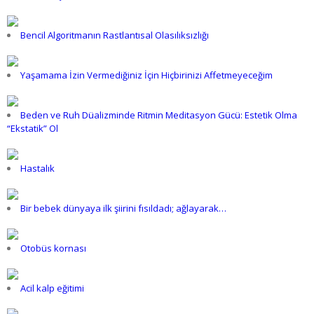
Bencil Algoritmanın Rastlantısal Olasılıksızlığı
Yaşamama İzin Vermediğiniz İçin Hiçbirinizi Affetmeyeceğim
Beden ve Ruh Düalizminde Ritmin Meditasyon Gücü: Estetik Olma
“Ekstatik” Ol
Hastalık
Bir bebek dünyaya ilk şiirini fısıldadı; ağlayarak…
Otobüs kornası
Acil kalp eğitimi