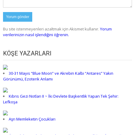
Bu site istenmeyenleri azaltmak için Akismet kullanır.
Yorum
verilerinizin nasıl işlendiğini öğrenin.
KÖŞE YAZARLARI
30-31 Mayıs “Blue Moon” ve Akrebin Kalbi “Antares” Yakın
Görünümü, Ezoterik Anlamı
Kıbrıs Gezi Notları II ~ İki Devlete Başkentlik Yapan Tek Şehir:
Lefkoşa
Aşrı Memleketin Çocukları